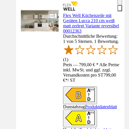
Flex Well Küchenzeile mit
Geräten Lucca 210 cm weiß
matt zerlegt Variante reversibel
00012363
Durchschnittliche Bewertung:
1 von 5 Sternen. 1 Bewertung.
(
1
)
Preis — 799,00 € * Alle Preise
inkl. MwSt. und ggf. zzgl.
Versandkosten pro ST
799,00
€
*
/
ST
Dunstabzug
Produktdatenblatt