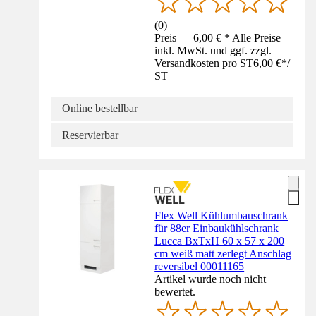
(
0
)
Preis — 6,00 € * Alle Preise
inkl. MwSt. und ggf. zzgl.
Versandkosten pro ST
6,00 €
*
/
ST
Online bestellbar
Reservierbar
Flex Well Kühlumbauschrank
für 88er Einbaukühlschrank
Lucca BxTxH 60 x 57 x 200
cm weiß matt zerlegt Anschlag
reversibel 00011165
Artikel wurde noch nicht
bewertet.