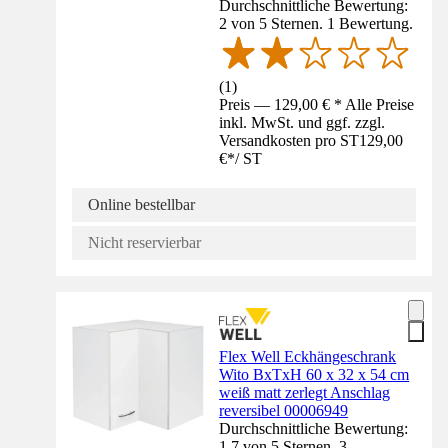
Durchschnittliche Bewertung:
2 von 5 Sternen. 1 Bewertung.
(
1
)
Preis — 129,00 € * Alle Preise
inkl. MwSt. und ggf. zzgl.
Versandkosten pro ST
129,00
€
*
/
ST
Online bestellbar
Nicht reservierbar
Flex Well Eckhängeschrank
Wito BxTxH 60 x 32 x 54 cm
weiß matt zerlegt Anschlag
reversibel 00006949
Durchschnittliche Bewertung:
1.7 von 5 Sternen. 3