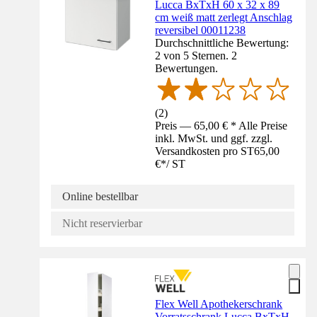
Lucca BxTxH 60 x 32 x 89
cm weiß matt zerlegt Anschlag
reversibel 00011238
Durchschnittliche Bewertung:
2 von 5 Sternen. 2
Bewertungen.
(
2
)
Preis — 65,00 € * Alle Preise
inkl. MwSt. und ggf. zzgl.
Versandkosten pro ST
65,00
€
*
/
ST
Online bestellbar
Nicht reservierbar
Flex Well Apothekerschrank
Vorratsschrank Lucca BxTxH