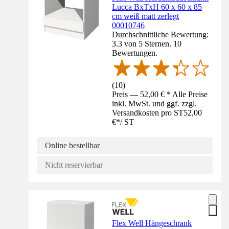
Lucca BxTxH 60 x 60 x 85
cm weiß matt zerlegt
00010746
Durchschnittliche Bewertung:
3.3 von 5 Sternen. 10
Bewertungen.
(
10
)
Preis — 52,00 € * Alle Preise
inkl. MwSt. und ggf. zzgl.
Versandkosten pro ST
52,00
€
*
/
ST
Online bestellbar
Nicht reservierbar
Flex Well Hängeschrank