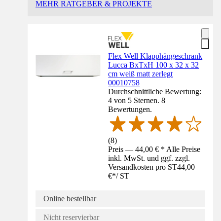
MEHR RATGEBER & PROJEKTE
Flex Well Klapphängeschrank
Lucca BxTxH 100 x 32 x 32
cm weiß matt zerlegt
00010758
Durchschnittliche Bewertung:
4 von 5 Sternen. 8
Bewertungen.
(
8
)
Preis — 44,00 € * Alle Preise
inkl. MwSt. und ggf. zzgl.
Versandkosten pro ST
44,00
€
*
/
ST
Online bestellbar
Nicht reservierbar