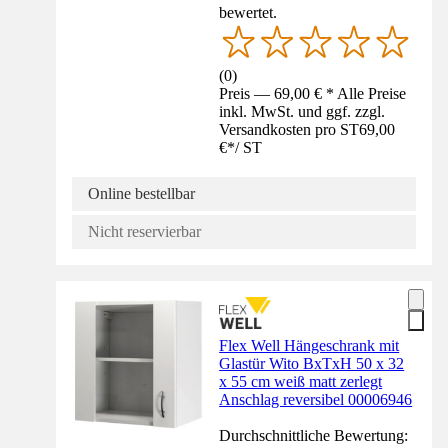
bewertet.
(
0
)
Preis — 69,00 € * Alle Preise
inkl. MwSt. und ggf. zzgl.
Versandkosten pro ST
69,00
€
*
/
ST
Online bestellbar
Nicht reservierbar
Flex Well Hängeschrank mit
Glastür Wito BxTxH 50 x 32
x 55 cm weiß matt zerlegt
Anschlag reversibel 00006946
Durchschnittliche Bewertung: