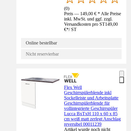
(
0
)
Preis — 149,00 € * Alle Preise
inkl. MwSt. und ggf. zzgl.
Versandkosten pro ST
149,00
€
*
/
ST
Online bestellbar
Nicht reservierbar
Flex Well
Geschirrspülerblende inkl
Sockelleiste und Arbeitsplatte
Geschirrspülerblende für
vollintegrierte Geschirrspüler
Lucca BxTxH 110 x 60 x 85
cm weiß matt zerlegt Anschlag
reversibel 00011239
Artikel wurde noch nicht