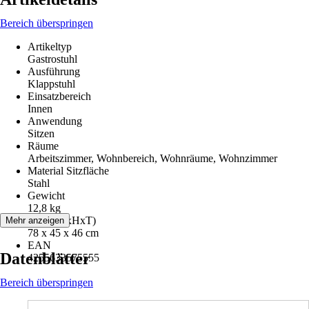
Bereich überspringen
Artikeltyp
Gastrostuhl
Ausführung
Klappstuhl
Einsatzbereich
Innen
Anwendung
Sitzen
Räume
Arbeitszimmer, Wohnbereich, Wohnräume, Wohnzimmer
Material Sitzfläche
Stahl
Gewicht
12,8 kg
Maße (BxHxT)
Mehr anzeigen
78 x 45 x 46 cm
EAN
Datenblätter
4255633575555
Bereich überspringen