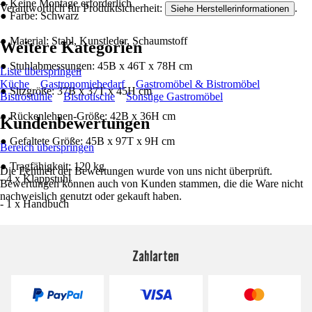
● Keine Montage erforderlich
Verantwortlich für Produktsicherheit:
.
Siehe Herstellerinformationen
● Farbe: Schwarz
● Material: Stahl, Kunstleder, Schaumstoff
Weitere Kategorien
● Stuhlabmessungen: 45B x 46T x 78H cm
Liste überspringen
Küche
Gastronomiebedarf
Gastromöbel & Bistromöbel
● Sitzgröße: 37B x 37T x 45H cm
Bistrostühle
Bistrotische
Sonstige Gastromöbel
● Rückenlehnen-Größe: 42B x 36H cm
Kundenbewertungen
● Gefaltete Größe: 45B x 97T x 9H cm
Bereich überspringen
● Tragfähigkeit: 120 kg
Die Echtheit der Bewertungen wurde von uns nicht überprüft.
- 4 x Klappstuhl
Bewertungen können auch von Kunden stammen, die die Ware nicht
nachweislich genutzt oder gekauft haben.
- 1 x Handbuch
Zahlarten