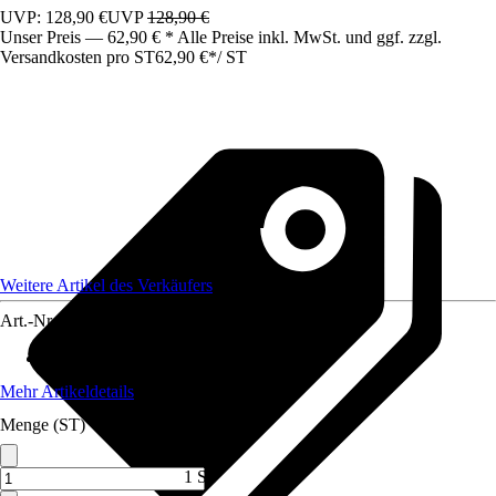
UVP: 128,90 €
UVP
128,90 €
Unser Preis — 62,90 € * Alle Preise inkl. MwSt. und ggf. zzgl.
Versandkosten pro ST
62,90 €
*
/
ST
Weitere Artikel des Verkäufers
Art.-Nr.
12272705
Material Sitzfläche
:
Stahl
Mehr Artikeldetails
Menge (ST)
1 ST