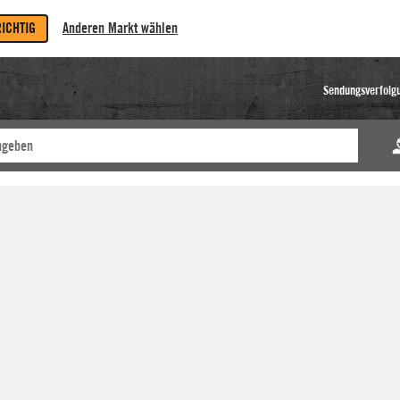
RICHTIG
Anderen Markt wählen
Sendungsverfolg