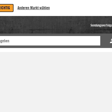
RICHTIG
Anderen Markt wählen
Sendungsverfolg