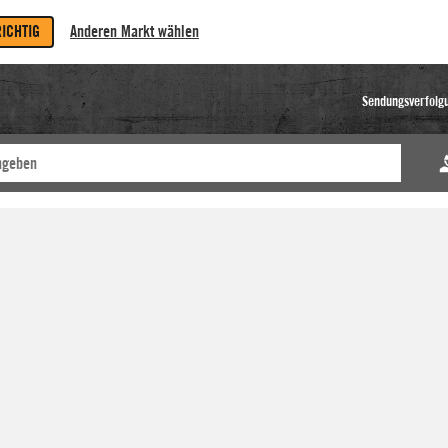
RICHTIG
Anderen Markt wählen
Sendungsverfolg