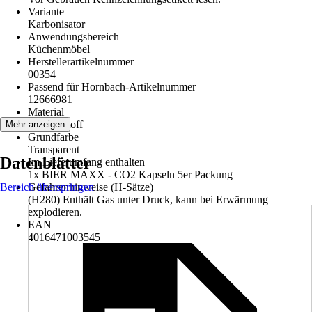
Variante
Karbonisator
Anwendungsbereich
Küchenmöbel
Herstellerartikelnummer
00354
Passend für Hornbach-Artikelnummer
12666981
Material
-, Kunststoff
Mehr anzeigen
Grundfarbe
Transparent
Datenblätter
Im Lieferumfang enthalten
1x BIER MAXX - CO2 Kapseln 5er Packung
Bereich überspringen
Gefahrenhinweise (H-Sätze)
(H280) Enthält Gas unter Druck, kann bei Erwärmung
explodieren.
EAN
4016471003545