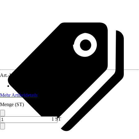
Art.-Nr.
12728516
Anwendungsbereich
:
Küchenmöbel
Mehr Artikeldetails
Menge (ST)
1 ST