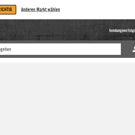
RICHTIG
Anderen Markt wählen
Sendungsverfolg