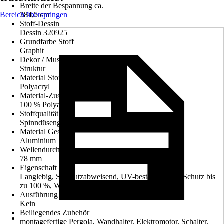
Breite der Bespannung ca.
Bereich überspringen
384,5 cm
Stoff-Dessin
Dessin 320925
Grundfarbe Stoff
Graphit
Dekor / Muster
Struktur
Material Stoff
Polyacryl
Material-Zusammensetzung
100 % Polyacryl
Stoffqualität
Spinndüsengefärbt ca. 300 g/m²
Material Gestell
Aluminium
Wellendurchmesser
78 mm
Eigenschaft Stoff
Langlebig, Schmutzabweisend, UV-beständig, UV-Schutz bis
zu 100 %, Wasserabweisend
Ausführung Volant
Kein
Beiliegendes Zubehör
montagefertige Pergola, Wandhalter, Elektromotor, Schalter,