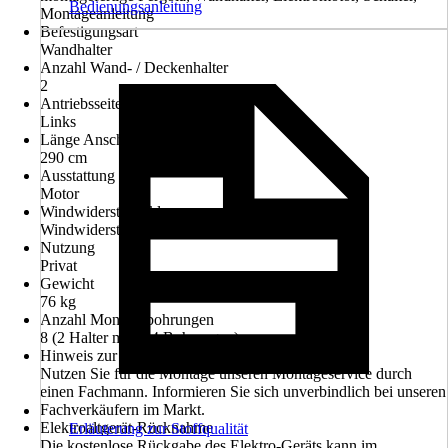
Bedienungsanleitung
Montageanleitung
Befestigungsart
Wandhalter
Anzahl Wand- / Deckenhalter
2
Antriebsseite
Links
Länge Anschlusskabel
290 cm
Ausstattung
Motor
Windwiderstandsklasse
Windwiderstandsklasse 2
Nutzung
Privat
Gewicht
76 kg
Anzahl Montagebohrungen
8 (2 Halter mit je 4 Bohrungen)
Hinweis zur Montage
Nutzen Sie für die Montage unseren Montageservice durch
einen Fachmann. Informieren Sie sich unverbindlich bei unseren
Fachverkäufern im Markt.
Elektroaltgerät-Rücknahme
Erläuterung zur Stoffqualität
Die kostenlose Rückgabe des Elektro-Geräts kann im