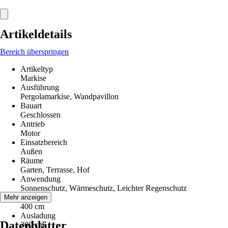
Artikeldetails
Bereich überspringen
Artikeltyp
Markise
Ausführung
Pergolamarkise, Wandpavillon
Bauart
Geschlossen
Antrieb
Motor
Einsatzbereich
Außen
Räume
Garten, Terrasse, Hof
Anwendung
Sonnenschutz, Wärmeschutz, Leichter Regenschutz
Breite
Mehr anzeigen
400 cm
Ausladung
Datenblätter
300 cm