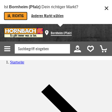
Ist
Bornheim (Pfalz)
Dein richtiger Markt?
JA, RICHTIG
Anderen Markt wählen
Bornheim (Pfalz)
Startseite