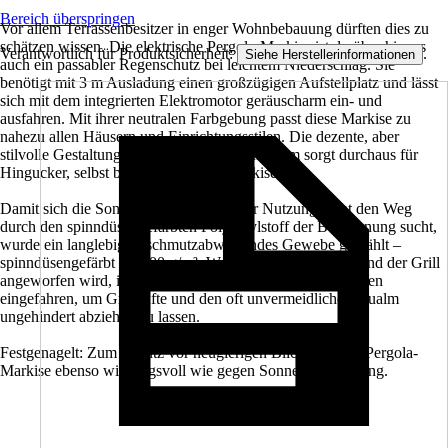
Bereich überspringen
Vor allem Terrassenbesitzer in enger Wohnbebauung dürften dies zu
schätzen wissen. Die elektrische Pergola-Markise ist darüber hinaus
Verantwortlich für Produktsicherheit:
.
Siehe Herstellerinformationen
auch ein passabler Regenschutz bei leichtem Niederschlag. Sie
benötigt mit 3 m Ausladung einen großzügigen Aufstellplatz und lässt
sich mit dem integrierten Elektromotor geräuscharm ein- und
ausfahren. Mit ihrer neutralen Farbgebung passt diese Markise zu
nahezu allen Häusern und Einrichtungsstilen. Die dezente, aber
stilvolle Gestaltung des Gestells aus Aluminium sorgt durchaus für
Hingucker, selbst bei eingefahrener Markise.
Damit sich die Sonne auch nach längerer Nutzung nicht den Weg
durch den spinndüsengefärbten Polyacrylstoff der Bespannung sucht,
wurde ein langlebiges, schmutzabweisendes Gewebe gewählt –
spinndüsengefärbt ca. 300 g/m². Wenn schließlich am Abend der Grill
angeworfen wird, ist die Pergola-Markise im Handumdrehen
eingefahren, um Grilldüfte und den oft unvermeidlichen Qualm
ungehindert abziehen zu lassen.
Festgenagelt: Zum Schutz vor neugierigen Blicken ist die Pergola-
Markise ebenso wirkungsvoll wie gegen Sonneneinstrahlung.