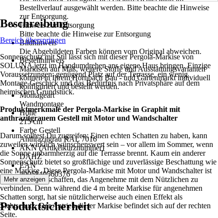
Bestellverlauf ausgewählt werden. Bitte beachte die Hinweise
zur Entsorgung.
Beschreibung
Hinweis zur Entsorgung
Bitte beachte die Hinweise zur Entsorgung
Bereich überspringen
Bildhinweis
Die Abgebildeten Farben können vom Original abweichen.
Sonnenschutz mit Stil lässt sich mit dieser Pergola-Markise von
Bestellhinweis
SOLUNA jetzt im Handumdrehen ans eigene Haus bringen. Einzige
Markisen auf Maß, weitere Stoffe und Ausstattungsvarianten
Voraussetzungen: genügend Platz auf der Terrasse, ein wenig
können in Ihrem Hornbach Bau - und Gartenmarkt individuell
Montage-Geschick und das Bedürfnis nach Privatsphäre auf dem
konfiguriert und bestellt werden.
heimischen Grundstück.
Montageart
Wandmontage
Produktmerkmale der Pergola-Markise in Graphit mit
Höhe
anthrazitgrauem Gestell mit Motor und Wandschalter
215 cm
Farbe Gestell
Darum solltest Du zugreifen: Einen echten Schatten zu haben, kann
Anthrazitgrau RAL 7016
zuweilen wirklich wünschenswert sein – vor allem im Sommer, wenn
AKN (Artikelkurznummer)
die Sonne unbarmherzig auf die Terrasse brennt. Kaum ein anderer
DAHZ
Sonnenschutz bietet so großflächige und zuverlässige Beschattung wie
EAN
eine Markise. Diese Pergola-Markise mit Motor und Wandschalter ist
4005840560376
zudem dafür geschaffen, das Angenehme mit dem Nützlichen zu
Mehr anzeigen
verbinden. Denn während die 4 m breite Markise für angenehmen
Schatten sorgt, hat sie nützlicherweise auch einen Effekt als
Produktsicherheit
Sichtschutz. Der Antrieb dieser Markise befindet sich auf der rechten
Seite.