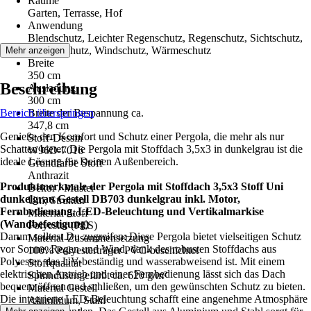
Räume
Garten, Terrasse, Hof
Anwendung
Blendschutz, Leichter Regenschutz, Regenschutz, Sichtschutz,
Sonnenschutz, Windschutz, Wärmeschutz
Mehr anzeigen
Breite
350 cm
Beschreibung
Ausladung
300 cm
Bereich überspringen
Breite der Bespannung ca.
347,8 cm
Genieße den Komfort und Schutz einer Pergola, die mehr als nur
Stoff-Dessin
Schatten bietet. Die Pergola mit Stoffdach 3,5x3 in dunkelgrau ist die
W96D-7016
ideale Lösung für Deinen Außenbereich.
Grundfarbe Stoff
Anthrazit
Produktmerkmale der Pergola mit Stoffdach 3,5x3 Stoff Uni
Dekor / Muster
dunkelgrau Gestell DB703 dunkelgrau inkl. Motor,
Uni, Struktur
Fernbedienung, LED-Beleuchtung und Vertikalmarkise
Material Stoff
(Wandbefestigung)
Polyester (PES)
Darum solltest Du zugreifen: Diese Pergola bietet vielseitigen Schutz
Material-Zusammensetzung
vor Sonne, Regen und Wind, dank des robusten Stoffdachs aus
100% Polyesterträger PVC-beschichtet
Polyester, das UV-beständig und wasserabweisend ist. Mit einem
Stoffqualität
elektrischen Antrieb und einer Fernbedienung lässt sich das Dach
Spinndüsengefärbt ca. 620 g/m²
bequem öffnen und schließen, um den gewünschten Schutz zu bieten.
Material Gestell
Die integrierte LED-Beleuchtung schafft eine angenehme Atmosphäre
Aluminium, Stahl