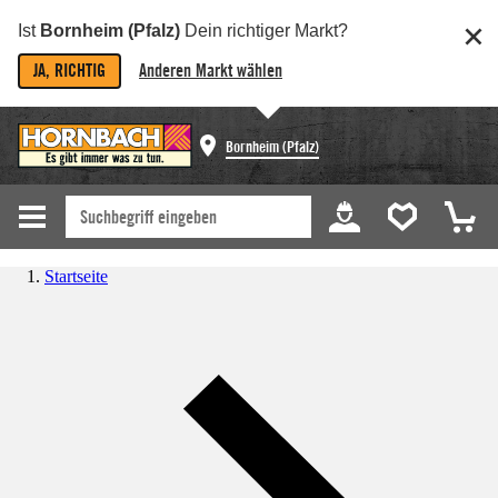
Ist
Bornheim (Pfalz)
Dein richtiger Markt?
JA, RICHTIG
Anderen Markt wählen
Bornheim (Pfalz)
Startseite