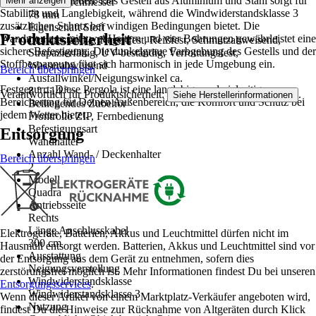
in den Abendstunden. Das Gestell aus Aluminium und Stahl sorgt für
Mehr anzeigen
Wellendurchmesser
Stabilität und Langlebigkeit, während die Windwiderstandsklasse 3
78 mm
zusätzlichen Schutz bei windigen Bedingungen bietet. Die
Eigenschaft Stoff
Produktsicherheit
Wandmontage mit zwei Haltern und vier Bohrungen gewährleistet eine
Lichtbeständig, Regenfest, Reißfest, Schmutzabweisend,
sichere Befestigung. Die dunkelgraue Farbgebung des Gestells und der
Strapazierfähig, UV-beständig, Verrottungsfest,
Stoffbespannung fügt sich harmonisch in jede Umgebung ein.
Wasserabweisend
Bereich überspringen
Ausfallwinkel/Neigungswinkel ca.
Festgezurrt: Diese Pergola ist eine langlebige und vielseitige
8 ° - 14 °
Verantwortlich für Produktsicherheit:
.
Siehe Herstellerinformationen
Bereicherung für Deinen Außenbereich, die Komfort und Schutz bei
Beiliegendes Zubehör
jedem Wetter bietet.
Frontrollo ZIP, Fernbedienung
Befestigungsart
Entsorgung
Wandhalter
Anzahl Wand- / Deckenhalter
Bereich überspringen
2
Modell
Quadra
Antriebsseite
Rechts
Länge Anschlusskabel
Elektrogeräte, Batterien, Akkus und Leuchtmittel dürfen nicht im
300 cm
Hausmüll entsorgt werden. Batterien, Akkus und Leuchtmittel sind vor
Ausstattung
der Entsorgung aus dem Gerät zu entnehmen, sofern dies
Neigungsverstellung
zerstörungsfrei möglich ist. Mehr Informationen findest Du bei unseren
Windwiderstandsklasse
Entsorgungsservices
.
Windwiderstandsklasse 3
Wenn dieser Artikel von einem Marktplatz-Verkäufer angeboten wird,
Nutzung
findest Du die Hinweise zur Rücknahme von Altgeräten durch Klick