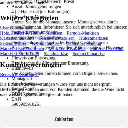
Gewerblich / Objektbereich, Privat
auf den Verkäufernamen.
Anzahl Montagebohrungen
4 ( 2 Halter mit je 2 Bohrungen)
Weitere Kategorien
Hinweis zur Montage
Nutzen Sie für die Montage unseren Montageservice durch
einen Fachmann. Informieren Sie sich unverbindlich bei unseren
Liste überspringen
Fachverkäufern im Markt.
Holz, Fenster & Türen
Markisen
Pergola-Markisen
Elektroaltgerät-Rücknahme
Kassettenmarkisen
Gelenkarmmarkisen
Hülsenmarkisen
Die kostenlose Rückgabe des Elektro-Geräts kann im
Seitenmarkisen
Klemmmarkisen
Balkonbespannung
Bestellverlauf ausgewählt werden. Bitte beachte die Hinweise
Markisen-Sonderformen
Markisen-Ersatzteile
Markisen-Zubehör
zur Entsorgung.
Markisen-Stoffmuster
Standmarkise
Senkrechtmarkise
Hinweis zur Entsorgung
Bitte beachte die Hinweise zur Entsorgung
Kundenbewertungen
Bildhinweis
Die Abgebildeten Farben können vom Original abweichen.
Bereich überspringen
Montageart
Wandmontage
Die Echtheit der Bewertungen wurde von uns nicht überprüft.
Farbe Gestell
Bewertungen können auch von Kunden stammen, die die Ware nicht
DB703 eisenglimmer
nachweislich genutzt oder gekauft haben.
EAN
5905905910261
Zahlarten