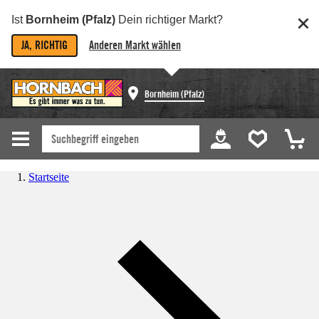
Ist
Bornheim (Pfalz)
Dein richtiger Markt?
JA, RICHTIG
Anderen Markt wählen
Bornheim (Pfalz)
Startseite