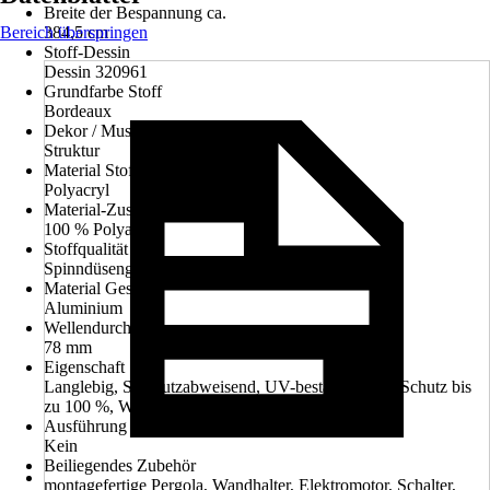
Breite der Bespannung ca.
Bereich überspringen
384,5 cm
Stoff-Dessin
Dessin 320961
Grundfarbe Stoff
Bordeaux
Dekor / Muster
Struktur
Material Stoff
Polyacryl
Material-Zusammensetzung
100 % Polyacryl
Stoffqualität
Spinndüsengefärbt ca. 300 g/m²
Material Gestell
Aluminium
Wellendurchmesser
78 mm
Eigenschaft Stoff
Langlebig, Schmutzabweisend, UV-beständig, UV-Schutz bis
zu 100 %, Wasserabweisend
Ausführung Volant
Kein
Beiliegendes Zubehör
montagefertige Pergola, Wandhalter, Elektromotor, Schalter,