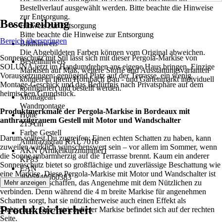
Bestellverlauf ausgewählt werden. Bitte beachte die Hinweise
zur Entsorgung.
Beschreibung
Hinweis zur Entsorgung
Bitte beachte die Hinweise zur Entsorgung
Bereich überspringen
Bildhinweis
Die Abgebildeten Farben können vom Original abweichen.
Sonnenschutz mit Stil lässt sich mit dieser Pergola-Markise von
Bestellhinweis
SOLUNA jetzt im Handumdrehen ans eigene Haus bringen. Einzige
Markisen auf Maß, weitere Stoffe und Ausstattungsvarianten
Voraussetzungen: genügend Platz auf der Terrasse, ein wenig
können in Ihrem Hornbach Bau - und Gartenmarkt individuell
Montage-Geschick und das Bedürfnis nach Privatsphäre auf dem
konfiguriert und bestellt werden.
heimischen Grundstück.
Montageart
Wandmontage
Produktmerkmale der Pergola-Markise in Bordeaux mit
Höhe
anthrazitgrauem Gestell mit Motor und Wandschalter
215 cm
Farbe Gestell
Darum solltest Du zugreifen: Einen echten Schatten zu haben, kann
Anthrazitgrau RAL 7016
zuweilen wirklich wünschenswert sein – vor allem im Sommer, wenn
AKN (Artikelkurznummer)
die Sonne unbarmherzig auf die Terrasse brennt. Kaum ein anderer
KP83
Sonnenschutz bietet so großflächige und zuverlässige Beschattung wie
EAN
eine Markise. Diese Pergola-Markise mit Motor und Wandschalter ist
4005840560383
zudem dafür geschaffen, das Angenehme mit dem Nützlichen zu
Mehr anzeigen
verbinden. Denn während die 4 m breite Markise für angenehmen
Schatten sorgt, hat sie nützlicherweise auch einen Effekt als
Produktsicherheit
Sichtschutz. Der Antrieb dieser Markise befindet sich auf der rechten
Seite.