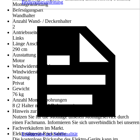
Bedienungsanleitung
Montageanleitung
Befestigungsart
Wandhalter
Anzahl Wand- / Deckenhalter
2
Antriebsseite
Links
Länge Anschlusskabel
290 cm
Ausstattung
Motor
Windwiderstandsklasse
Windwiderstandsklasse 2
Nutzung
Privat
Gewicht
76 kg
Anzahl Montagebohrungen
8 (2 Halter mit je 4 Bohrungen)
Hinweis zur Montage
Nutzen Sie für die Montage unseren Montageservice durch
einen Fachmann. Informieren Sie sich unverbindlich bei unseren
Fachverkäufern im Markt.
Elektroaltgerät-Rücknahme
Erläuterung zur Stoffqualität
Die kostenlose Rückgabe des Elektro-Geräts kann im