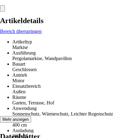
Artikeldetails
Bereich überspringen
Artikeltyp
Markise
Ausführung
Pergolamarkise, Wandpavillon
Bauart
Geschlossen
Antrieb
Motor
Einsatzbereich
Außen
Räume
Garten, Terrasse, Hof
Anwendung
Sonnenschutz, Wärmeschutz, Leichter Regenschutz
Breite
Mehr anzeigen
400 cm
Ausladung
Datenblätter
300 cm