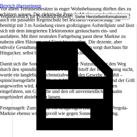
Bereich überspringen
Vor allem Terrassenbesitzer in enger Wohnbebauung dürften dies zu
schätzen wissen. Die elektrische Pergola-Markise ist darüber hinaus
Verantwortlich für Produktsicherheit:
.
Siehe Herstellerinformationen
auch ein passabler Regenschutz bei leichtem Niederschlag. Sie
benötigt mit 3 m Ausladung einen großzügigen Aufstellplatz und lässt
sich mit dem integrierten Elektromotor geräuscharm ein- und
ausfahren. Mit ihrer neutralen Farbgebung passt diese Markise zu
nahezu allen Häusern und Einrichtungsstilen. Die dezente, aber
stilvolle Gestaltung des Gestells aus Aluminium sorgt durchaus für
Hingucker, selbst bei eingefahrener Markise.
Damit sich die Sonne auch nach längerer Nutzung nicht den Weg
durch den spinndüsengefärbten Polyacrylstoff der Bespannung sucht,
wurde ein langlebiges, schmutzabweisendes Gewebe gewählt –
spinndüsengefärbt ca. 300 g/m². Wenn schließlich am Abend der Grill
angeworfen wird, ist die Pergola-Markise im Handumdrehen
eingefahren, um Grilldüfte und den oft unvermeidlichen Qualm
ungehindert abziehen zu lassen.
Festgenagelt: Zum Schutz vor neugierigen Blicken ist die Pergola-
Markise ebenso wirkungsvoll wie gegen Sonneneinstrahlung.