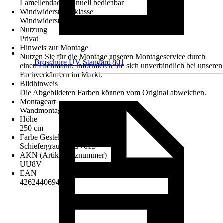
Lamellendach manuell bedienbar
Windwiderstandsklasse
Windwiderstandsklasse 2
Nutzung
Privat
Hinweis zur Montage
Nutzen Sie für die Montage unseren Montageservice durch
Broschüre UV Standard 801
einen Fachmann. Informieren Sie sich unverbindlich bei unseren
Fachverkäufern im Markt.
Bildhinweis
Die Abgebildeten Farben können vom Original abweichen.
Montageart
Wandmontage
Höhe
250 cm
Farbe Gestell
Schiefergrau RAL 7015
AKN (Artikelkurznummer)
UU8V
EAN
4262440694164