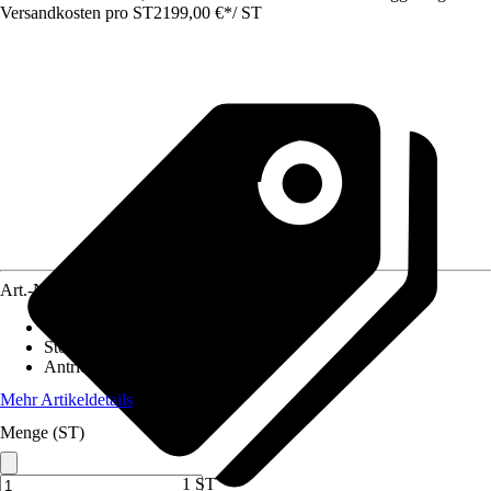
Versandkosten pro ST
2199,00 €
*
/
ST
Art.-Nr.
12029174
Material-Zusammensetzung
:
-
Stoffqualität
:
-
Antrieb
:
Handkurbel
Mehr Artikeldetails
Menge (ST)
1 ST