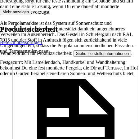
Befestigung sorgt für eine feste Anbindung am Gebäude und schafft
damit eine stabile Lösung, wenn Du eine dauerhaft montierte
Überdachung bevorzugst.
Mehr anzeigen
Als Pergolamarkise ist das System auf Sonnenschutz und
Produktsicherheit
Wärmeschutz ausgelegt und unterstützt damit ein angenehmeres
Verweilen im Außenbereich. Das Gestell in Schiefergrau nach RAL
7015 und der Stoff in Anthrazit fügen sich zurückhaltend in viele
Bereich überspringen
Umgebungen ein, sodass die Pergola zu unterschiedlichen Fassaden-
und Terrassenstilen passt.
Verantwortlich für Produktsicherheit:
.
Siehe Herstellerinformationen
Festgezurrt: Mit Lamellendach, Handkurbel und Wandhalterung
bekommst Du eine fest montierte Pergola, die Dir auf Terrasse, im Hof
oder im Garten flexibel steuerbaren Sonnen- und Wetterschutz bietet.