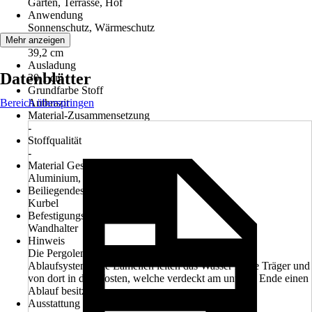
Garten, Terrasse, Hof
Anwendung
Sonnenschutz, Wärmeschutz
Breite
Mehr anzeigen
39,2 cm
Ausladung
Datenblätter
30,1 cm
Grundfarbe Stoff
Bereich überspringen
Anthrazit
Material-Zusammensetzung
-
Stoffqualität
-
Material Gestell
Aluminium, Stahl
Beiliegendes Zubehör
Kurbel
Befestigungsart
Wandhalter
Hinweis
Die Pergolen verfügen über ein integriertes Wasser-
Ablaufsystem. Die Lamellen leiten das Wasser in die Träger und
von dort in die Pfosten, welche verdeckt am unteren Ende einen
Ablauf besitzen.
Ausstattung