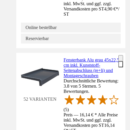
inkl. MwSt. und ggf. zzgl.
Versandkosten pro ST
4,90 €
*
/
ST
Online bestellbar
Reservierbar
Fensterbank Alu grau 45x22,5
cm inkl. Kunststoff-
Seitenabschluss (re+li) und
Montageschrauben
Durchschnittliche Bewertung:
3.8 von 5 Sternen. 5
Bewertungen.
52 VARIANTEN
(
5
)
Preis — 16,14 € * Alle Preise
inkl. MwSt. und ggf. zzgl.
Versandkosten pro ST
16,14