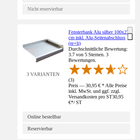
Nicht reservierbar
Fensterbank Alu silber 100x23
cm inkl. Alu-Seitenabschluss
(re+li)
Durchschnittliche Bewertung:
3.7 von 5 Sternen. 3
Bewertungen.
3 VARIANTEN
(
3
)
Preis — 30,95 € * Alle Preise
inkl. MwSt. und ggf. zzgl.
Versandkosten pro ST
30,95
€
*
/
ST
Online bestellbar
Reservierbar