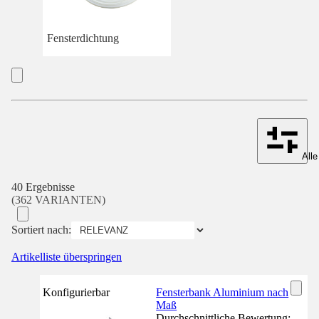
Fensterdichtung
Alle
40 Ergebnisse
(362 VARIANTEN)
Sortiert nach:
Artikelliste überspringen
Konfigurierbar
Fensterbank Aluminium nach
Maß
Durchschnittliche Bewertung: