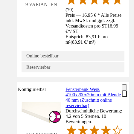
9 VARIANTEN
(
79
)
Preis — 16,95 € * Alle Preise
inkl. MwSt. und ggf. zzgl.
Versandkosten pro ST
16,95
€
*
/
ST
Entspricht 83,91 € pro
m²
(
83,91 €
/
m²
)
Online bestellbar
Reservierbar
Konfigurierbar
Fensterbank Weiß
4100x200x20mm mit Blende
40 mm (Zuschnitt online
reservierbar)
Durchschnittliche Bewertung:
4.2 von 5 Sternen. 10
Bewertungen.