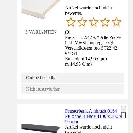
Artikel wurde noch nicht
bewertet.
(
0
)
3 VARIANTEN
Preis — 22,42 € * Alle Preise
inkl. MwSt. und ggf. zzgl.
Versandkosten pro ST
22,42
€
*
/
ST
Entspricht 14,95 € pro
m
(
14,95 €
/
m
)
Online bestellbar
Nicht reservierbar
Fensterbank Anthrazit 0164
PE ohne Blende 4100 x 300 x
20 mm
Artikel wurde noch nicht
bewertet.