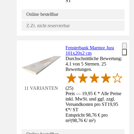
ST
Online bestellbar
Z.Zt. nicht reservierbar
Fensterbank Marmor Jura
101x20x2 cm
Durchschnittliche Bewertung:
4.1 von 5 Sternen. 25
Bewertungen.
(
25
)
11 VARIANTEN
Preis — 19,95 € * Alle Preise
inkl. MwSt. und ggf. zzgl.
Versandkosten pro ST
19,95
€
*
/
ST
Entspricht 98,76 € pro
m²
(
98,76 €
/
m²
)