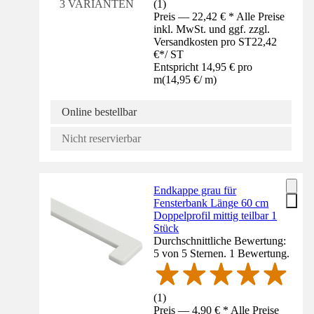
(
1
)
3 VARIANTEN
Preis — 22,42 € * Alle Preise
inkl. MwSt. und ggf. zzgl.
Versandkosten pro ST
22,42
€
*
/
ST
Entspricht 14,95 € pro
m
(
14,95 €
/
m
)
Online bestellbar
Nicht reservierbar
Endkappe grau für
Fensterbank Länge 60 cm
Doppelprofil mittig teilbar 1
Stück
Durchschnittliche Bewertung:
5 von 5 Sternen. 1 Bewertung.
(
1
)
Preis — 4,90 € * Alle Preise