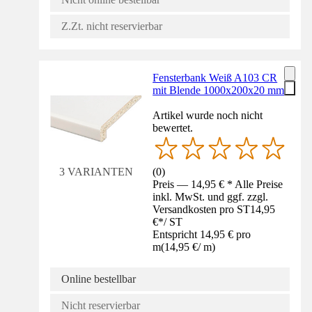
Z.Zt. nicht reservierbar
Fensterbank Weiß A103 CR
mit Blende 1000x200x20 mm
Artikel wurde noch nicht
bewertet.
(
0
)
3 VARIANTEN
Preis — 14,95 € * Alle Preise
inkl. MwSt. und ggf. zzgl.
Versandkosten pro ST
14,95
€
*
/
ST
Entspricht 14,95 € pro
m
(
14,95 €
/
m
)
Online bestellbar
Nicht reservierbar