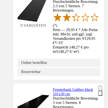
Durchschnittliche Bewertung:
2.3 von 5 Sternen. 7
Bewertungen.
(
7
)
9 VARIANTEN
Preis — 29,95 € * Alle Preise
inkl. MwSt. und ggf. zzgl.
Versandkosten pro ST
29,95
€
*
/
ST
Entspricht 148,27 € pro
m²
(
148,27 €
/
m²
)
Online bestellbar
Reservierbar
Fensterbank Gabbro black
101x30 cm
Durchschnittliche Bewertung:
3 von 5 Sternen. 8
Bewertungen.