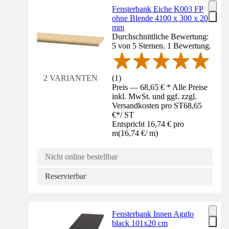
Fensterbank Eiche K003 FP
ohne Blende 4100 x 300 x 20
mm
Durchschnittliche Bewertung:
5 von 5 Sternen. 1 Bewertung.
(
1
)
2 VARIANTEN
Preis — 68,65 € * Alle Preise
inkl. MwSt. und ggf. zzgl.
Versandkosten pro ST
68,65
€
*
/
ST
Entspricht 16,74 € pro
m
(
16,74 €
/
m
)
Nicht online bestellbar
Reservierbar
Fensterbank Innen Agglo
black 101x20 cm