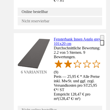
€
*
/
ST
Online bestellbar
Nicht reservierbar
Fensterbank Innen Agglo grey
101x20 cm
Durchschnittliche Bewertung:
2.2 von 5 Sternen. 9
Bewertungen.
(
9
)
6 VARIANTEN
Preis — 25,95 € * Alle Preise
inkl. MwSt. und ggf. zzgl.
Versandkosten pro ST
25,95
€
*
/
ST
Entspricht 128,47 € pro
m²
(
128,47 €
/
m²
)
Nicht online bestellbar