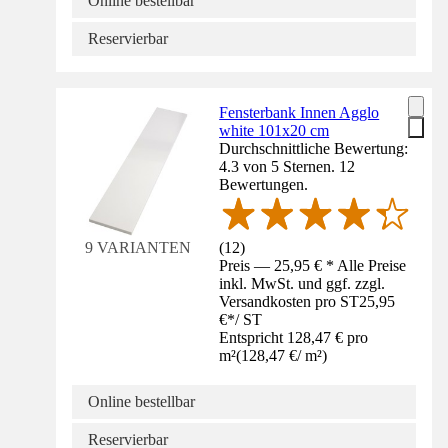
Online bestellbar
Reservierbar
Fensterbank Innen Agglo
white 101x20 cm
Durchschnittliche Bewertung:
4.3 von 5 Sternen. 12
Bewertungen.
(
12
)
9 VARIANTEN
Preis — 25,95 € * Alle Preise
inkl. MwSt. und ggf. zzgl.
Versandkosten pro ST
25,95
€
*
/
ST
Entspricht 128,47 € pro
m²
(
128,47 €
/
m²
)
Online bestellbar
Reservierbar