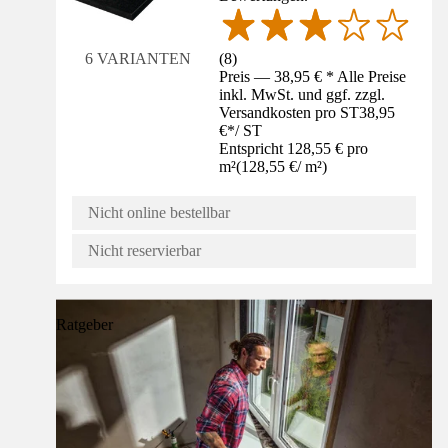
(
8
)
6 VARIANTEN
Preis — 38,95 € * Alle Preise
inkl. MwSt. und ggf. zzgl.
Versandkosten pro ST
38,95
€
*
/
ST
Entspricht 128,55 € pro
m²
(
128,55 €
/
m²
)
Nicht online bestellbar
Nicht reservierbar
Ratgeber