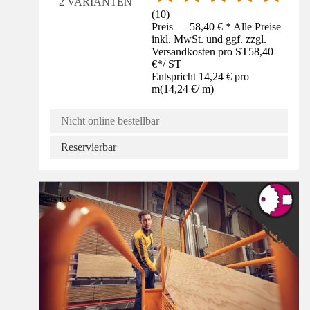
2 VARIANTEN
(
10
)
Preis — 58,40 € * Alle Preise
inkl. MwSt. und ggf. zzgl.
Versandkosten pro ST
58,40
€
*
/
ST
Entspricht 14,24 € pro
m
(
14,24 €
/
m
)
Nicht online bestellbar
Reservierbar
Service