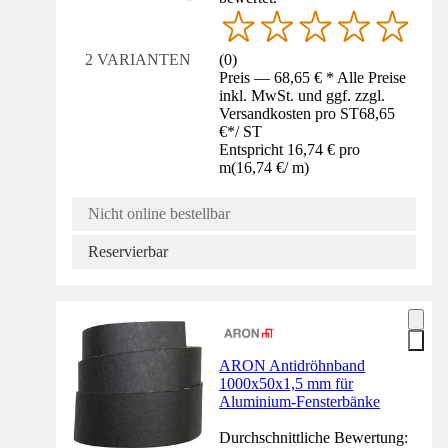
(
0
)
2 VARIANTEN
Preis — 68,65 € * Alle Preise
inkl. MwSt. und ggf. zzgl.
Versandkosten pro ST
68,65
€
*
/
ST
Entspricht 16,74 € pro
m
(
16,74 €
/
m
)
Nicht online bestellbar
Reservierbar
ARON Antidröhnband
1000x50x1,5 mm für
Aluminium-Fensterbänke
Durchschnittliche Bewertung: