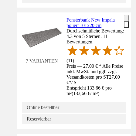
Fensterbank New Impala
poliert 101x20 cm
Durchschnittliche Bewertung:
4.3 von 5 Sternen. 11
Bewertungen.
(
11
)
7 VARIANTEN
Preis — 27,00 € * Alle Preise
inkl. MwSt. und ggf. zzgl.
Versandkosten pro ST
27,00
€
*
/
ST
Entspricht 133,66 € pro
m²
(
133,66 €
/
m²
)
Online bestellbar
Reservierbar