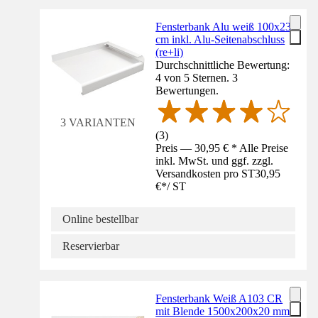
Fensterbank Alu weiß 100x23
cm inkl. Alu-Seitenabschluss
(re+li)
Durchschnittliche Bewertung:
4 von 5 Sternen. 3
Bewertungen.
3 VARIANTEN
(
3
)
Preis — 30,95 € * Alle Preise
inkl. MwSt. und ggf. zzgl.
Versandkosten pro ST
30,95
€
*
/
ST
Online bestellbar
Reservierbar
Fensterbank Weiß A103 CR
mit Blende 1500x200x20 mm