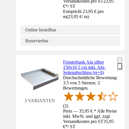
Versandkosten pro ST
23,95
€
*
/
ST
Entspricht 23,95 € pro
m
(
23,95 €
/
m
)
Online bestellbar
Reservierbar
Fensterbank Alu silber
150x16,5 cm inkl. Alu-
Seitenabschluss (re+li)
Durchschnittliche Bewertung:
3.5 von 5 Sternen. 2
Bewertungen.
3 VARIANTEN
(
2
)
Preis — 35,95 € * Alle Preise
inkl. MwSt. und ggf. zzgl.
Versandkosten pro ST
35,95
€
*
/
ST