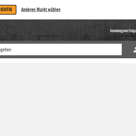
RICHTIG
Anderen Markt wählen
Sendungsverfolg