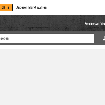
RICHTIG
Anderen Markt wählen
Sendungsverfolg