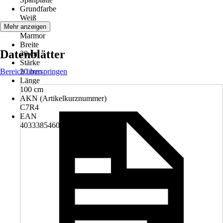
Grundfarbe
Weiß
Farbton
Mehr anzeigen
Marmor
Breite
Datenblätter
20 cm
Stärke
Bereich überspringen
20 mm
Länge
100 cm
AKN (Artikelkurznummer)
C7R4
EAN
4033385460288