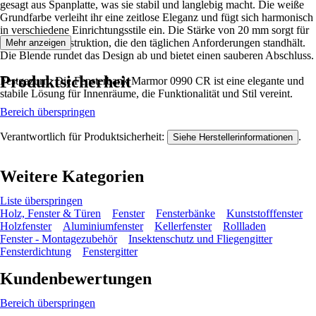
gesagt aus Spanplatte, was sie stabil und langlebig macht. Die weiße
Grundfarbe verleiht ihr eine zeitlose Eleganz und fügt sich harmonisch
in verschiedene Einrichtungsstile ein. Die Stärke von 20 mm sorgt für
eine solide Konstruktion, die den täglichen Anforderungen standhält.
Mehr anzeigen
Die Blende rundet das Design ab und bietet einen sauberen Abschluss.
Produktsicherheit
Festgezurrt: Die Fensterbank Marmor 0990 CR ist eine elegante und
stabile Lösung für Innenräume, die Funktionalität und Stil vereint.
Bereich überspringen
Verantwortlich für Produktsicherheit:
.
Siehe Herstellerinformationen
Weitere Kategorien
Liste überspringen
Holz, Fenster & Türen
Fenster
Fensterbänke
Kunststofffenster
Holzfenster
Aluminiumfenster
Kellerfenster
Rollladen
Fenster - Montagezubehör
Insektenschutz und Fliegengitter
Fensterdichtung
Fenstergitter
Kundenbewertungen
Bereich überspringen