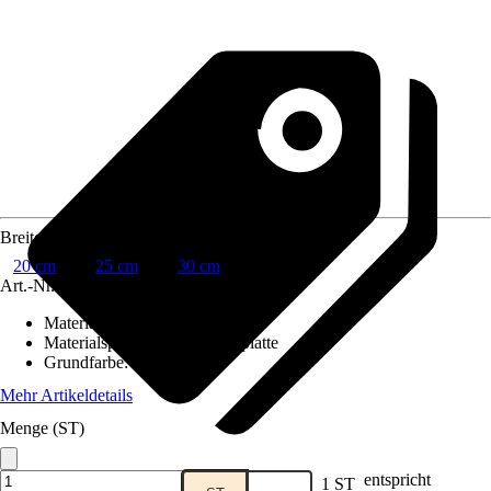
Breite
20 cm
25 cm
30 cm
Art.-Nr.
12042933
Material
:
Holzwerkstoff
Materialspezifizierung
:
Spanplatte
Grundfarbe
:
Weiß
Mehr Artikeldetails
Menge (ST)
entspricht
1 ST
Verkauf durch:
HORNBACH