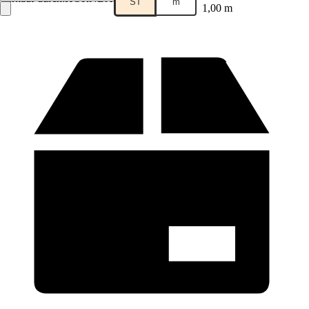
ST
m
1,00 m