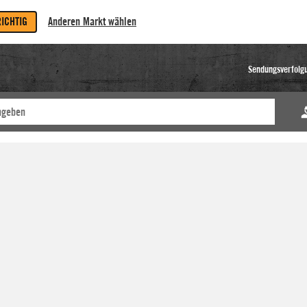
RICHTIG
Anderen Markt wählen
Sendungsverfolg