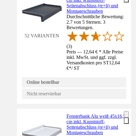
cm inkl. Kunststoff-
Seitenabschluss (re+li) und
Montageschrauben
Durchschnittliche Bewertung:
2.7 von 5 Sternen. 3
Bewertungen.
52 VARIANTEN
(
3
)
Preis — 12,64 € * Alle Preise
inkl. MwSt. und ggf. zzgl.
Versandkosten pro ST
12,64
€
*
/
ST
Online bestellbar
Nicht reservierbar
Fensterbank Alu weiß 45x16,5
cm inkl. Kunststoff-
Seitenabschluss (re+li) und
Montageschrauben