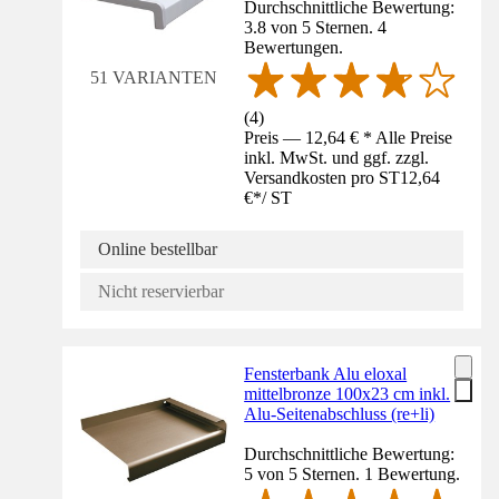
Durchschnittliche Bewertung:
3.8 von 5 Sternen. 4
Bewertungen.
51 VARIANTEN
(
4
)
Preis — 12,64 € * Alle Preise
inkl. MwSt. und ggf. zzgl.
Versandkosten pro ST
12,64
€
*
/
ST
Online bestellbar
Nicht reservierbar
Fensterbank Alu eloxal
mittelbronze 100x23 cm inkl.
Alu-Seitenabschluss (re+li)
Durchschnittliche Bewertung:
5 von 5 Sternen. 1 Bewertung.