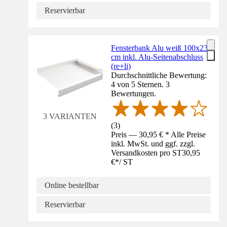
Reservierbar
Fensterbank Alu weiß 100x23
cm inkl. Alu-Seitenabschluss
(re+li)
Durchschnittliche Bewertung:
4 von 5 Sternen. 3
Bewertungen.
3 VARIANTEN
(
3
)
Preis — 30,95 € * Alle Preise
inkl. MwSt. und ggf. zzgl.
Versandkosten pro ST
30,95
€
*
/
ST
Online bestellbar
Reservierbar