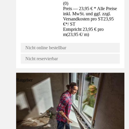
(
0
)
Preis — 23,95 € * Alle Preise
inkl. MwSt. und ggf. zzgl.
Versandkosten pro ST
23,95
€
*
/
ST
Entspricht 23,95 € pro
m
(
23,95 €
/
m
)
Nicht online bestellbar
Nicht reservierbar
Ratgeber