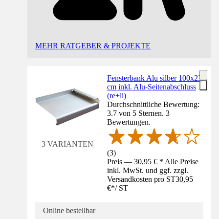
MEHR RATGEBER & PROJEKTE
Fensterbank Alu silber 100x23
cm inkl. Alu-Seitenabschluss
(re+li)
Durchschnittliche Bewertung:
3.7 von 5 Sternen. 3
Bewertungen.
3 VARIANTEN
(
3
)
Preis — 30,95 € * Alle Preise
inkl. MwSt. und ggf. zzgl.
Versandkosten pro ST
30,95
€
*
/
ST
Online bestellbar