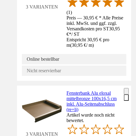
3 VARIANTEN
(
1
)
Preis — 30,95 € * Alle Preise
inkl. MwSt. und ggf. zzgl.
Versandkosten pro ST
30,95
€
*
/
ST
Entspricht 30,95 € pro
m
(
30,95 €
/
m
)
Online bestellbar
Nicht reservierbar
Fensterbank Alu eloxal
mittelbronze 100x16,5 cm
inkl. Alu-Seitenabschluss
(re+li)
Artikel wurde noch nicht
bewertet.
3 VARIANTEN