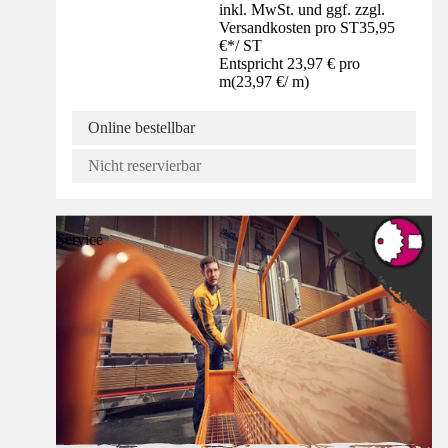
inkl. MwSt. und ggf. zzgl.
Versandkosten pro ST
35,95
€
*
/
ST
Entspricht 23,97 € pro
m
(
23,97 €
/
m
)
Online bestellbar
Nicht reservierbar
Service