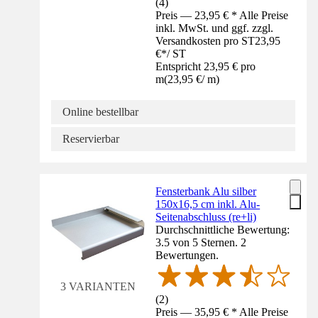
(
4
)
Preis — 23,95 € * Alle Preise
inkl. MwSt. und ggf. zzgl.
Versandkosten pro ST
23,95
€
*
/
ST
Entspricht 23,95 € pro
m
(
23,95 €
/
m
)
Online bestellbar
Reservierbar
Fensterbank Alu silber
150x16,5 cm inkl. Alu-
Seitenabschluss (re+li)
Durchschnittliche Bewertung:
3.5 von 5 Sternen. 2
Bewertungen.
3 VARIANTEN
(
2
)
Preis — 35,95 € * Alle Preise