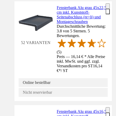
Fensterbank Alu grau 45x22,5
cm inkl. Kunststoff-
Seitenabschluss (re+li) und
Montageschrauben
Durchschnittliche Bewertung:
3.8 von 5 Sternen. 5
Bewertungen.
52 VARIANTEN
(
5
)
Preis — 16,14 € * Alle Preise
inkl. MwSt. und ggf. zzgl.
Versandkosten pro ST
16,14
€
*
/
ST
Online bestellbar
Nicht reservierbar
Fensterbank Alu grau 45x16,5