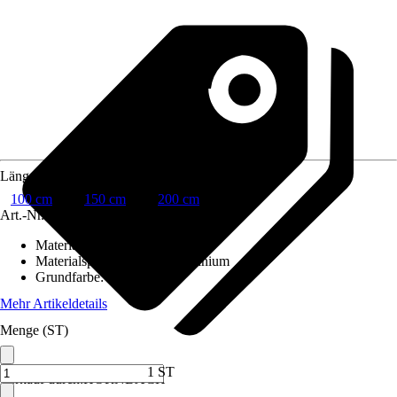
Länge
100 cm
150 cm
200 cm
Art.-Nr.
5625285
Material
:
Metall
Materialspezifizierung
:
Aluminium
Grundfarbe
:
Silber
Mehr Artikeldetails
Menge (ST)
1 ST
Verkauf durch:
HORNBACH