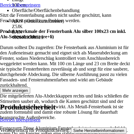
Bereich überspringen
100 cm
Oberfläche/Oberflächenbehandlung
Sitzt die Fensterlaibung außen nicht sauber geschützt, kann
-
Feuchtigkeit schnell zum Problem werden.
AKN (Artikelkurznummer)
Z5JK
Produktmerkmale der Fensterbank Alu silber 100x23 cm inkl.
EAN
Alu-Seitenabschluss (re+li)
4026083508529
Darum solltest Du zugreifen: Die Fensterbank aus Aluminium ist für
den Außeneinsatz gemacht und eignet sich als Mauerabdeckung am
Fenster, sodass Niederschlag kontrolliert vom Anschlussbereich
weggeleitet werden kann. Mit 100 cm Länge und 23 cm Breite deckt
sie typische Fensterbreiten zuverlässig ab und sorgt für eine saubere,
durchgehende Abdeckung. Die silberne Ausführung passt zu vielen
Fassaden- und Fensterrahmenfarben und wirkt am Gebäude
zurückhaltend.
Mehr anzeigen
Die mitgelieferten Alu-Abdeckkappen rechts und links schließen die
Stirnseiten sauber ab, wodurch die Kanten geschützt sind und der
Produktsicherheit
Abschluss optisch ordentlich wirkt. Als Metall-Fensterbank ist sie
zudem formstabil und damit eine robuste Lösung für dauerhaft
beanspruchte Außenbereiche.
Bereich überspringen
Festgezurrt: Diese Aluminium-Fensterbank ist eine passende Wahl,
Verantwortlich für Produktsicherheit:
.
Siehe Herstellerinformationen
wenn Du am Fenster außen eine stabile Mauerabdeckung mit