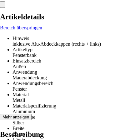
Artikeldetails
Bereich überspringen
Hinweis
inklusive Alu-Abdeckkappen (rechts + links)
Artikeltyp
Fensterbank
Einsatzbereich
Außen
Anwendung
Mauerabdeckung
Anwendungsbereich
Fenster
Material
Metall
Materialspezifizierung
Aluminium
Grundfarbe
Mehr anzeigen
Silber
Breite
Beschreibung
23 cm
Länge