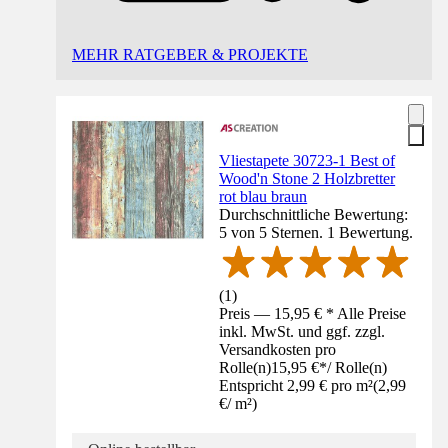
MEHR RATGEBER & PROJEKTE
Vliestapete 30723-1 Best of
Wood'n Stone 2 Holzbretter
rot blau braun
Durchschnittliche Bewertung:
5 von 5 Sternen. 1 Bewertung.
(
1
)
Preis — 15,95 € * Alle Preise
inkl. MwSt. und ggf. zzgl.
Versandkosten pro
Rolle(n)
15,95 €
*
/
Rolle(n)
Entspricht 2,99 € pro m²
(
2,99
€
/
m²
)