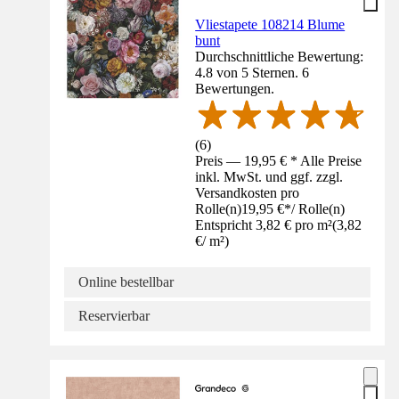
Vliestapete 108214 Blume
bunt
Durchschnittliche Bewertung:
4.8 von 5 Sternen. 6
Bewertungen.
(
6
)
Preis — 19,95 € * Alle Preise
inkl. MwSt. und ggf. zzgl.
Versandkosten pro
Rolle(n)
19,95 €
*
/
Rolle(n)
Entspricht 3,82 € pro m²
(
3,82
€
/
m²
)
Online bestellbar
Reservierbar