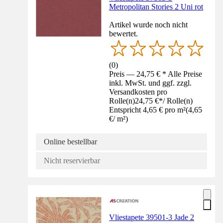
Metropolitan Stories 2 Uni rot
Artikel wurde noch nicht
bewertet.
(
0
)
Preis — 24,75 € * Alle Preise
inkl. MwSt. und ggf. zzgl.
Versandkosten pro
Rolle(n)
24,75 €
*
/
Rolle(n)
Entspricht 4,65 € pro m²
(
4,65
€
/
m²
)
Online bestellbar
Nicht reservierbar
Vliestapete 39501-3 Jade 2