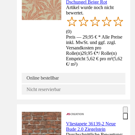
Dschungel Beige Rot
Artikel wurde noch nicht
bewertet.
(
0
)
Preis — 29,95 € * Alle Preise
inkl. MwSt. und ggf. zzgl.
Versandkosten pro
Rolle(n)
29,95 €
*
/
Rolle(n)
Entspricht 5,62 € pro m²
(
5,62
€
/
m²
)
Online bestellbar
Nicht reservierbar
Vliestapete 36139-2 Neue
Bude 2.0 Ziegelstein
Durchschnittliche Bewertung: