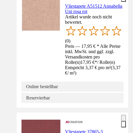
Vliestapete A51512 Annabella
Uni rosa rot
Artikel wurde noch nicht
bewertet.
(
0
)
Preis — 17,95 € * Alle Preise
inkl. MwSt. und ggf. zzgl.
Versandkosten pro
Rolle(n)
17,95 €
*
/
Rolle(n)
Entspricht 3,37 € pro m²
(
3,37
€
/
m²
)
Online bestellbar
Reservierbar
Vliestapete 37865-3