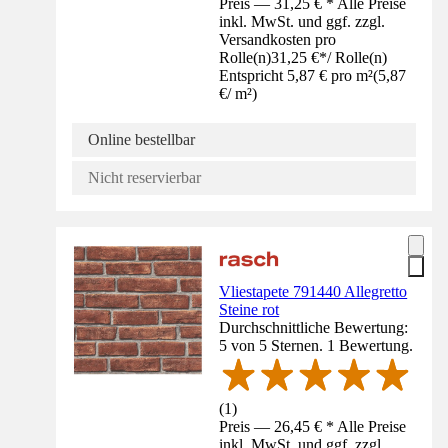
Preis — 31,25 € * Alle Preise
inkl. MwSt. und ggf. zzgl.
Versandkosten pro
Rolle(n)
31,25 €
*
/
Rolle(n)
Entspricht 5,87 € pro m²
(
5,87
€
/
m²
)
Online bestellbar
Nicht reservierbar
Vliestapete 791440 Allegretto
Steine rot
Durchschnittliche Bewertung:
5 von 5 Sternen. 1 Bewertung.
(
1
)
Preis — 26,45 € * Alle Preise
inkl. MwSt. und ggf. zzgl.