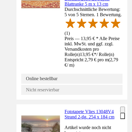
Blattranke 5 m x 13 cm
Durchschnittliche Bewertung:
5 von 5 Sternen. 1 Bewertung.
(
1
)
Preis — 13,95 € * Alle Preise
inkl. MwSt. und ggf. zzgl.
Versandkosten pro
Rolle(n)
13,95 €
*
/
Rolle(n)
Entspricht 2,79 € pro m
(
2,79
€
/
m
)
Online bestellbar
Nicht reservierbar
Fototapete Vlies 13048V4
Strand 2-tlg. 254 x 184 cm
Artikel wurde noch nicht