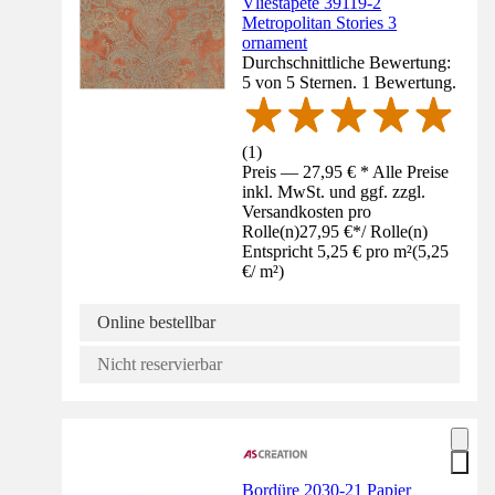
Vliestapete 39119-2
Metropolitan Stories 3
ornament
Durchschnittliche Bewertung:
5 von 5 Sternen. 1 Bewertung.
(
1
)
Preis — 27,95 € * Alle Preise
inkl. MwSt. und ggf. zzgl.
Versandkosten pro
Rolle(n)
27,95 €
*
/
Rolle(n)
Entspricht 5,25 € pro m²
(
5,25
€
/
m²
)
Online bestellbar
Nicht reservierbar
Bordüre 2030-21 Papier