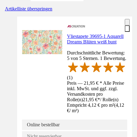
Artikelliste überspringen
Vliestapete 39695-1 Aquarell
Dreams Blüten weiß bunt
Durchschnittliche Bewertung:
5 von 5 Sternen. 1 Bewertung.
(
1
)
Preis — 21,95 € * Alle Preise
inkl. MwSt. und ggf. zzgl.
Versandkosten pro
Rolle(n)
21,95 €
*
/
Rolle(n)
Entspricht 4,12 € pro m²
(
4,12
€
/
m²
)
Online bestellbar
Nicht reservierbar