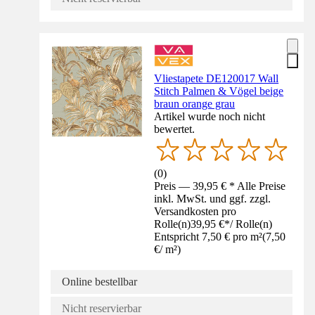
Vliestapete DE120017 Wall
Stitch Palmen & Vögel beige
braun orange grau
Artikel wurde noch nicht
bewertet.
(
0
)
Preis — 39,95 € * Alle Preise
inkl. MwSt. und ggf. zzgl.
Versandkosten pro
Rolle(n)
39,95 €
*
/
Rolle(n)
Entspricht 7,50 € pro m²
(
7,50
€
/
m²
)
Online bestellbar
Nicht reservierbar