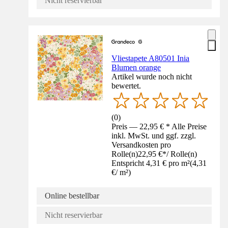
Nicht reservierbar
Vliestapete A80501 Inia
Blumen orange
Artikel wurde noch nicht
bewertet.
(
0
)
Preis — 22,95 € * Alle Preise
inkl. MwSt. und ggf. zzgl.
Versandkosten pro
Rolle(n)
22,95 €
*
/
Rolle(n)
Entspricht 4,31 € pro m²
(
4,31
€
/
m²
)
Online bestellbar
Nicht reservierbar