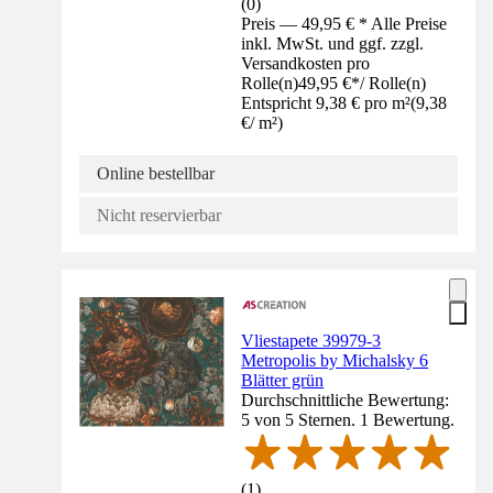
(
0
)
Preis — 49,95 € * Alle Preise
inkl. MwSt. und ggf. zzgl.
Versandkosten pro
Rolle(n)
49,95 €
*
/
Rolle(n)
Entspricht 9,38 € pro m²
(
9,38
€
/
m²
)
Online bestellbar
Nicht reservierbar
Vliestapete 39979-3
Metropolis by Michalsky 6
Blätter grün
Durchschnittliche Bewertung:
5 von 5 Sternen. 1 Bewertung.
(
1
)