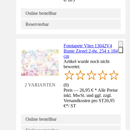
Online bestellbar
Reservierbar
Fototapete Vlies 13042V4
Bunte Ziegel 2-tlg. 254 x 184
cm
Artikel wurde noch nicht
bewertet.
(
0
)
2 VARIANTEN
Preis — 26,95 € * Alle Preise
inkl. MwSt. und ggf. zzgl.
Versandkosten pro ST
26,95
€
*
/
ST
Online bestellbar