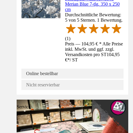
Merian Blue 7-tlg. 350 x 250
cm
Durchschnittliche Bewertung:
5 von 5 Sternen. 1 Bewertung.
(
1
)
Preis — 104,95 € * Alle Preise
inkl. MwSt. und ggf. zzgl.
Versandkosten pro ST
104,95
€
*
/
ST
Online bestellbar
Nicht reservierbar
Service