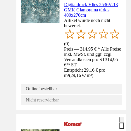
Digitaldruck Vlies 2536V-13
GMK Glamorama türkis
400x270cm
Artikel wurde noch nicht
bewertet.
(
0
)
Preis — 314,95 € * Alle Preise
inkl. MwSt. und ggf. zzgl.
Versandkosten pro ST
314,95
€
*
/
ST
Entspricht 29,16 € pro
m²
(
29,16 €
/
m²
)
Online bestellbar
Nicht reservierbar