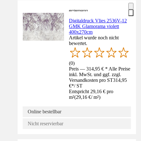
Digitaldruck Vlies 2536V-12
GMK Glamorama violett
400x270cm
Artikel wurde noch nicht
bewertet.
(
0
)
Preis — 314,95 € * Alle Preise
inkl. MwSt. und ggf. zzgl.
Versandkosten pro ST
314,95
€
*
/
ST
Entspricht 29,16 € pro
m²
(
29,16 €
/
m²
)
Online bestellbar
Nicht reservierbar