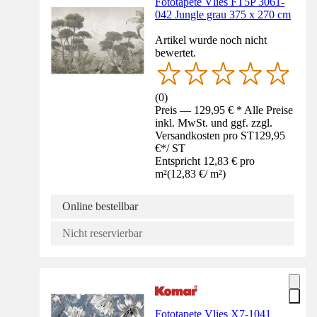
Fototapete Vlies FT5P 3061-
042 Jungle grau 375 x 270 cm
Artikel wurde noch nicht
bewertet.
(
0
)
Preis — 129,95 € * Alle Preise
inkl. MwSt. und ggf. zzgl.
Versandkosten pro ST
129,95
€
*
/
ST
Entspricht 12,83 € pro
m²
(
12,83 €
/
m²
)
Online bestellbar
Nicht reservierbar
Fototapete Vlies X7-1041