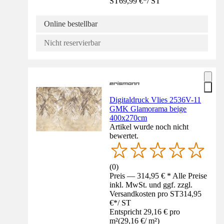
ST
69,99 €
*
/
ST
Online bestellbar
Nicht reservierbar
Digitaldruck Vlies 2536V-11
GMK Glamorama beige
400x270cm
Artikel wurde noch nicht
bewertet.
(
0
)
Preis — 314,95 € * Alle Preise
inkl. MwSt. und ggf. zzgl.
Versandkosten pro ST
314,95
€
*
/
ST
Entspricht 29,16 € pro
m²
(
29,16 €
/
m²
)