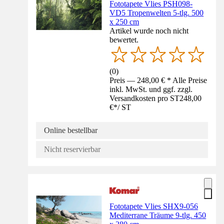
Fototapete Vlies PSH098-
VD5 Tropenwelten 5-tlg. 500
x 250 cm
Artikel wurde noch nicht
bewertet.
(
0
)
Preis — 248,00 € * Alle Preise
inkl. MwSt. und ggf. zzgl.
Versandkosten pro ST
248,00
€
*
/
ST
Online bestellbar
Nicht reservierbar
Fototapete Vlies SHX9-056
Mediterrane Träume 9-tlg. 450