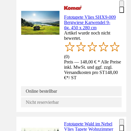
Fototapete Vlies SHX9-009
Bergwiese Karwendel 9-
tlg. 450 x 280 cm
Artikel wurde noch nicht
bewertet.
(
0
)
Preis — 148,00 € * Alle Preise
inkl. MwSt. und ggf. zzgl.
Versandkosten pro ST
148,00
€
*
/
ST
Online bestellbar
Nicht reservierbar
Fototapete Wald im Nebel
Vlies Tapete Wohnzimmer