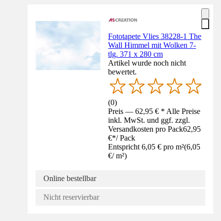
Fototapete Vlies 38228-1 The
Wall Himmel mit Wolken 7-
tlg. 371 x 280 cm
Artikel wurde noch nicht
bewertet.
(
0
)
Preis — 62,95 € * Alle Preise
inkl. MwSt. und ggf. zzgl.
Versandkosten pro Pack
62,95
€
*
/
Pack
Entspricht 6,05 € pro m²
(
6,05
€
/
m²
)
Online bestellbar
Nicht reservierbar