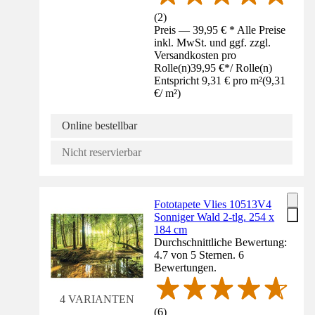
(
2
)
Preis — 39,95 € * Alle Preise
inkl. MwSt. und ggf. zzgl.
Versandkosten pro
Rolle(n)
39,95 €
*
/
Rolle(n)
Entspricht 9,31 € pro m²
(
9,31
€
/
m²
)
Online bestellbar
Nicht reservierbar
Fototapete Vlies 10513V4
Sonniger Wald 2-tlg. 254 x
184 cm
Durchschnittliche Bewertung:
4.7 von 5 Sternen. 6
Bewertungen.
4 VARIANTEN
(
6
)