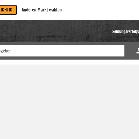
RICHTIG
Anderen Markt wählen
Sendungsverfolg