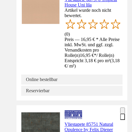
House Uni lila
Artikel wurde noch nicht
bewertet.
(
0
)
Preis — 16,95 € * Alle Preise
inkl. MwSt. und ggf. zzgl.
Versandkosten pro
Rolle(n)
16,95 €
*
/
Rolle(n)
Entspricht 3,18 € pro m²
(
3,18
€
/
m²
)
Online bestellbar
Reservierbar
Vliestapete 85751 Natural
Opulence by Felix Diener