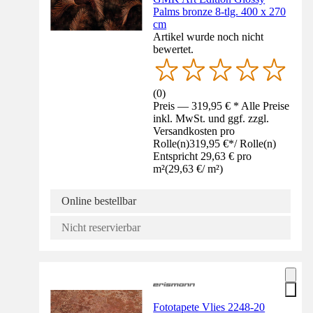
Palms bronze 8-tlg. 400 x 270
cm
Artikel wurde noch nicht
bewertet.
(
0
)
Preis — 319,95 € * Alle Preise
inkl. MwSt. und ggf. zzgl.
Versandkosten pro
Rolle(n)
319,95 €
*
/
Rolle(n)
Entspricht 29,63 € pro
m²
(
29,63 €
/
m²
)
Online bestellbar
Nicht reservierbar
Fototapete Vlies 2248-20