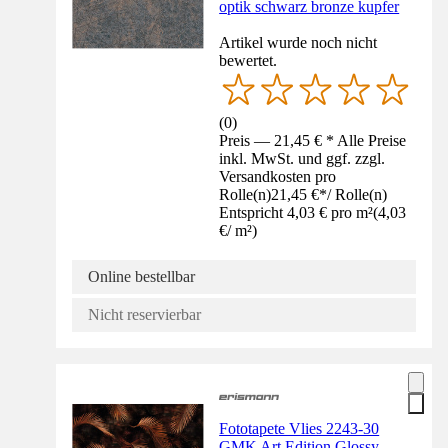
optik schwarz bronze kupfer
Artikel wurde noch nicht
bewertet.
(
0
)
Preis — 21,45 € * Alle Preise
inkl. MwSt. und ggf. zzgl.
Versandkosten pro
Rolle(n)
21,45 €
*
/
Rolle(n)
Entspricht 4,03 € pro m²
(
4,03
€
/
m²
)
Online bestellbar
Nicht reservierbar
Fototapete Vlies 2243-30
GMK Art Edition Glossy