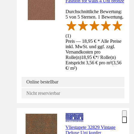
Fashion for walls 4 Uni bronze
Durchschnittliche Bewertung:
5 von 5 Sternen. 1 Bewertung.
(
1
)
Preis — 18,95 € * Alle Preise
inkl. MwSt. und ggf. zzgl.
Versandkosten pro
Rolle(n)
18,95 €
*
/
Rolle(n)
Entspricht 3,56 € pro m²
(
3,56
€
/
m²
)
Online bestellbar
Nicht reservierbar
Vliestapete 32829 Vintage
Deluxe Uni kupfer