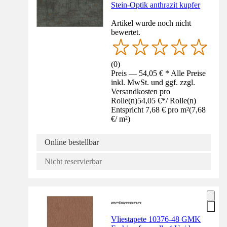
Stein-Optik anthrazit kupfer
Artikel wurde noch nicht
bewertet.
(
0
)
Preis — 54,05 € * Alle Preise
inkl. MwSt. und ggf. zzgl.
Versandkosten pro
Rolle(n)
54,05 €
*
/
Rolle(n)
Entspricht 7,68 € pro m²
(
7,68
€
/
m²
)
Online bestellbar
Nicht reservierbar
Vliestapete 10376-48 GMK