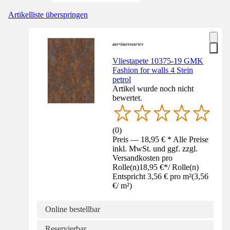
Artikelliste überspringen
Vliestapete 10375-19 GMK
Fashion for walls 4 Stein
petrol
Artikel wurde noch nicht
bewertet.
(
0
)
Preis — 18,95 € * Alle Preise
inkl. MwSt. und ggf. zzgl.
Versandkosten pro
Rolle(n)
18,95 €
*
/
Rolle(n)
Entspricht 3,56 € pro m²
(
3,56
€
/
m²
)
Online bestellbar
Reservierbar