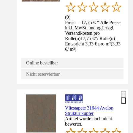
(
0
)
Preis — 17,75 € * Alle Preise
inkl. MwSt. und ggf. zzgl.
Versandkosten pro
Rolle(n)
17,75 €
*
/
Rolle(n)
Entspricht 3,33 € pro m²
(
3,33
€
/
m²
)
Online bestellbar
Nicht reservierbar
Vliestapete 31644 Avalon
Struktur kupfer
Artikel wurde noch nicht
bewertet.