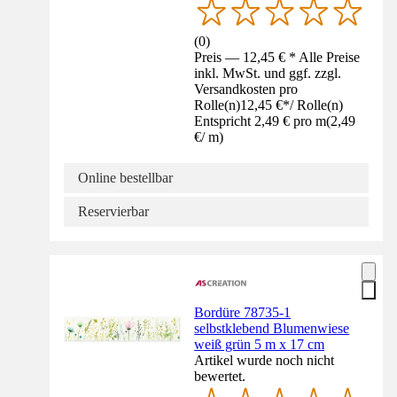
(
0
)
Preis — 12,45 € * Alle Preise
inkl. MwSt. und ggf. zzgl.
Versandkosten pro
Rolle(n)
12,45 €
*
/
Rolle(n)
Entspricht 2,49 € pro m
(
2,49
€
/
m
)
Online bestellbar
Reservierbar
Bordüre 78735-1
selbstklebend Blumenwiese
weiß grün 5 m x 17 cm
Artikel wurde noch nicht
bewertet.