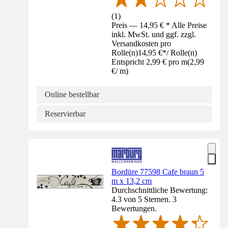
(
1
)
Preis — 14,95 € * Alle Preise
inkl. MwSt. und ggf. zzgl.
Versandkosten pro
Rolle(n)
14,95 €
*
/
Rolle(n)
Entspricht 2,99 € pro m
(
2,99
€
/
m
)
Online bestellbar
Reservierbar
Bordüre 77598 Cafe braun 5
m x 13,2 cm
Durchschnittliche Bewertung:
4.3 von 5 Sternen. 3
Bewertungen.