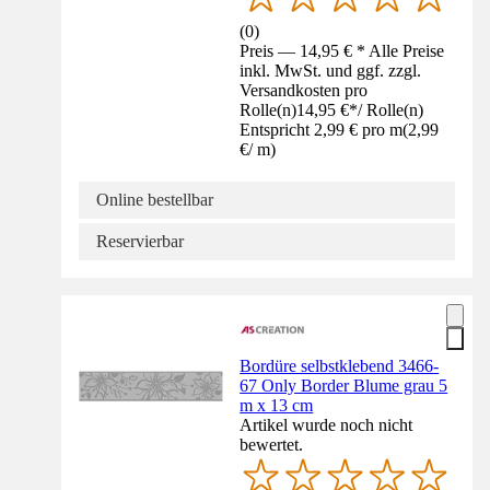
(
0
)
Preis — 14,95 € * Alle Preise
inkl. MwSt. und ggf. zzgl.
Versandkosten pro
Rolle(n)
14,95 €
*
/
Rolle(n)
Entspricht 2,99 € pro m
(
2,99
€
/
m
)
Online bestellbar
Reservierbar
Bordüre selbstklebend 3466-
67 Only Border Blume grau 5
m x 13 cm
Artikel wurde noch nicht
bewertet.