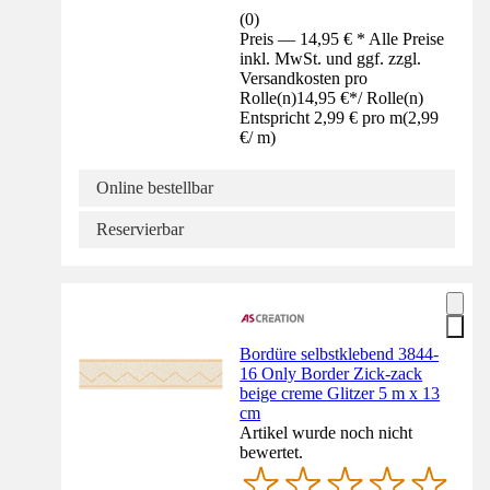
(
0
)
Preis — 14,95 € * Alle Preise
inkl. MwSt. und ggf. zzgl.
Versandkosten pro
Rolle(n)
14,95 €
*
/
Rolle(n)
Entspricht 2,99 € pro m
(
2,99
€
/
m
)
Online bestellbar
Reservierbar
Bordüre selbstklebend 3844-
16 Only Border Zick-zack
beige creme Glitzer 5 m x 13
cm
Artikel wurde noch nicht
bewertet.