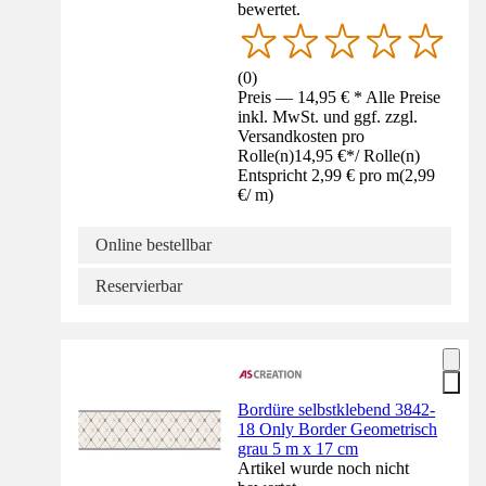
bewertet.
(
0
)
Preis — 14,95 € * Alle Preise
inkl. MwSt. und ggf. zzgl.
Versandkosten pro
Rolle(n)
14,95 €
*
/
Rolle(n)
Entspricht 2,99 € pro m
(
2,99
€
/
m
)
Online bestellbar
Reservierbar
Bordüre selbstklebend 3842-
18 Only Border Geometrisch
grau 5 m x 17 cm
Artikel wurde noch nicht