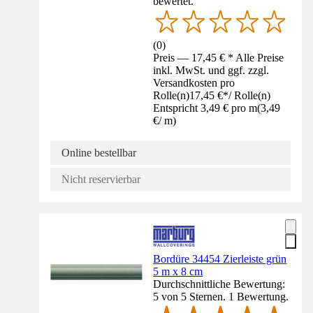
bewertet.
(
0
)
Preis — 17,45 € * Alle Preise
inkl. MwSt. und ggf. zzgl.
Versandkosten pro
Rolle(n)
17,45 €
*
/
Rolle(n)
Entspricht 3,49 € pro m
(
3,49
€
/
m
)
Online bestellbar
Nicht reservierbar
Bordüre 34454 Zierleiste grün
5 m x 8 cm
Durchschnittliche Bewertung:
5 von 5 Sternen. 1 Bewertung.