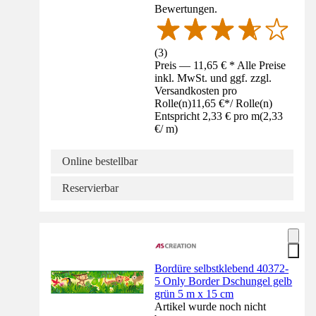
Bewertungen.
(
3
)
Preis — 11,65 € * Alle Preise
inkl. MwSt. und ggf. zzgl.
Versandkosten pro
Rolle(n)
11,65 €
*
/
Rolle(n)
Entspricht 2,33 € pro m
(
2,33
€
/
m
)
Online bestellbar
Reservierbar
Bordüre selbstklebend 40372-
5 Only Border Dschungel gelb
grün 5 m x 15 cm
Artikel wurde noch nicht