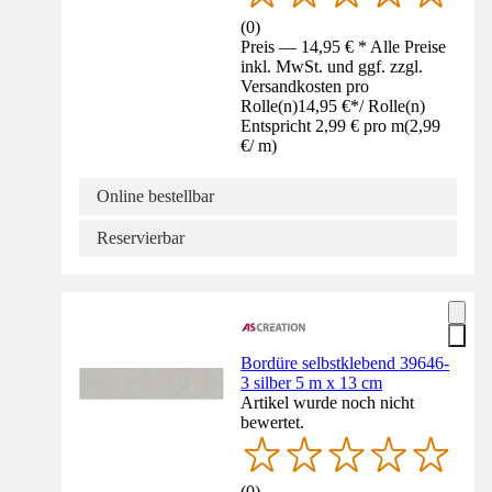
(
0
)
Preis — 14,95 € * Alle Preise
inkl. MwSt. und ggf. zzgl.
Versandkosten pro
Rolle(n)
14,95 €
*
/
Rolle(n)
Entspricht 2,99 € pro m
(
2,99
€
/
m
)
Online bestellbar
Reservierbar
Bordüre selbstklebend 39646-
3 silber 5 m x 13 cm
Artikel wurde noch nicht
bewertet.
(
0
)