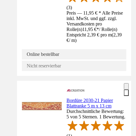
(
3
)
Preis — 11,95 € * Alle Preise
inkl. MwSt. und ggf. zzgl.
Versandkosten pro
Rolle(n)
11,95 €
*
/
Rolle(n)
Entspricht 2,39 € pro m
(
2,39
€
/
m
)
Online bestellbar
Nicht reservierbar
Bordüre 2030-21 Papier
Blattranke 5 m x 13 cm
Durchschnittliche Bewertung:
5 von 5 Sternen. 1 Bewertung.
(
1
)