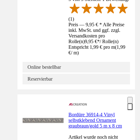
(
1
)
Preis — 9,95 € * Alle Preise
inkl. MwSt. und ggf. zzgl.
Versandkosten pro
Rolle(n)
9,95 €
*
/
Rolle(n)
Entspricht 1,99 € pro m
(
1,99
€
/
m
)
Online bestellbar
Reservierbar
Bordüre 36914-4 Vinyl
selbstklebend Ornament
graubraun/gold 5 m x 8 cm
Artikel wurde noch nicht