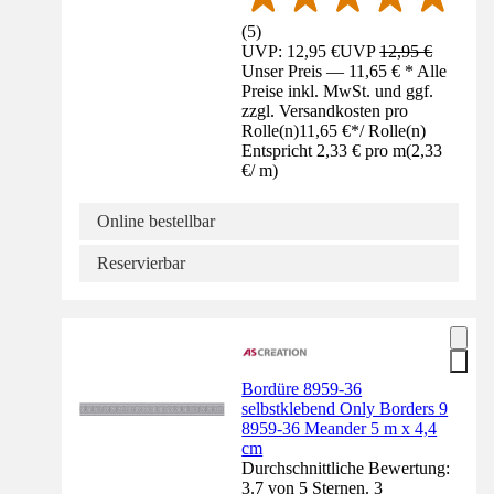
(
5
)
UVP: 12,95 €
UVP
12,95 €
Unser Preis — 11,65 € * Alle
Preise inkl. MwSt. und ggf.
zzgl. Versandkosten pro
Rolle(n)
11,65 €
*
/
Rolle(n)
Entspricht 2,33 € pro m
(
2,33
€
/
m
)
Online bestellbar
Reservierbar
Bordüre 8959-36
selbstklebend Only Borders 9
8959-36 Meander 5 m x 4,4
cm
Durchschnittliche Bewertung:
3.7 von 5 Sternen. 3