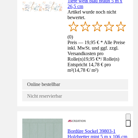
Tiere weiß blau braun 5 m x
26,5 cm
Artikel wurde noch nicht
bewertet.
(
0
)
Preis — 19,95 € * Alle Preise
inkl. MwSt. und ggf. zzgl.
Versandkosten pro
Rolle(n)
19,95 €
*
/
Rolle(n)
Entspricht 14,78 € pro
m²
(
14,78 €
/
m²
)
Online bestellbar
Nicht reservierbar
Bordüre Sockel 39803-1
Holzbretter mint 5 m x 106 cm