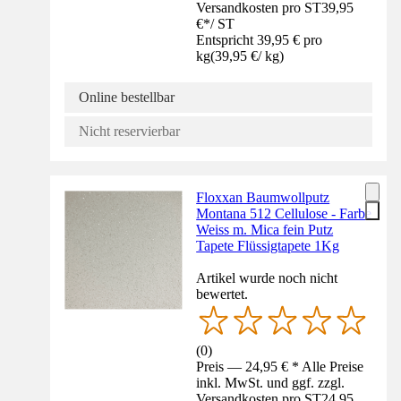
Versandkosten pro ST
39,95
€
*
/
ST
Entspricht 39,95 € pro
kg
(
39,95 €
/
kg
)
Online bestellbar
Nicht reservierbar
Floxxan Baumwollputz
Montana 512 Cellulose - Farbe
Weiss m. Mica fein Putz
Tapete Flüssigtapete 1Kg
Artikel wurde noch nicht
bewertet.
(
0
)
Preis — 24,95 € * Alle Preise
inkl. MwSt. und ggf. zzgl.
Versandkosten pro ST
24,95