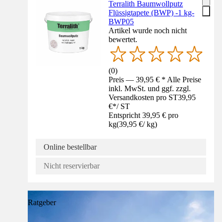
Terralith Baumwollputz
Flüssigtapete (BWP) -1 kg-
BWP05
Artikel wurde noch nicht
bewertet.
(
0
)
Preis — 39,95 € * Alle Preise
inkl. MwSt. und ggf. zzgl.
Versandkosten pro ST
39,95
€
*
/
ST
Entspricht 39,95 € pro
kg
(
39,95 €
/
kg
)
Online bestellbar
Nicht reservierbar
Ratgeber