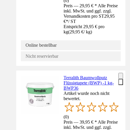
(
0
)
Preis — 29,95 € * Alle Preise
inkl. MwSt. und ggf. zzgl.
Versandkosten pro ST
29,95
€
*
/
ST
Entspricht 29,95 € pro
kg
(
29,95 €
/
kg
)
Online bestellbar
Nicht reservierbar
Terralith Baumwollputz
Flüssigtapete (BWP) -1 kg-
BWP36
Artikel wurde noch nicht
bewertet.
(
0
)
Preis — 39,95 € * Alle Preise
inkl. MwSt. und ggf. zzgl.