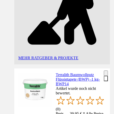
MEHR RATGEBER & PROJEKTE
Terralith Baumwollputz
Flüssigtapete (BWP) -1 kg-
BWP14
Artikel wurde noch nicht
bewertet.
(
0
)
Preis — 39,95 € * Alle Preise