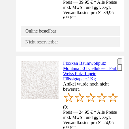
Preis — 39,95 € * Alle Preise
inkl. MwSt. und ggf. zzgl.
Versandkosten pro ST
39,95
€
*
/
ST
Online bestellbar
Nicht reservierbar
Floxxan Baumwollputz
Montana 501 Cellulose - Farbe
Weiss Putz Tapete
Flüssigtapete 1Kg
Artikel wurde noch nicht
bewertet.
(
0
)
Preis — 24,95 € * Alle Preise
inkl. MwSt. und ggf. zzgl.
Versandkosten pro ST
24,95
€
*
/
ST