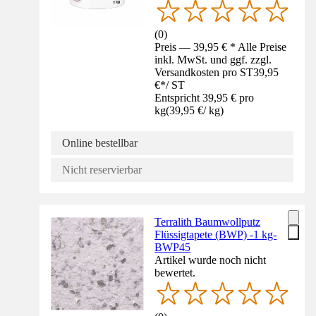
(
0
)
Preis — 39,95 € * Alle Preise
inkl. MwSt. und ggf. zzgl.
Versandkosten pro ST
39,95
€
*
/
ST
Entspricht 39,95 € pro
kg
(
39,95 €
/
kg
)
Online bestellbar
Nicht reservierbar
Terralith Baumwollputz
Flüssigtapete (BWP) -1 kg-
BWP45
Artikel wurde noch nicht
bewertet.