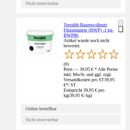
Nicht reservierbar
Terralith Baumwollputz
Flüssigtapete (BWP) -1 kg-
BWP86
Artikel wurde noch nicht
bewertet.
(
0
)
Preis — 39,95 € * Alle Preise
inkl. MwSt. und ggf. zzgl.
Versandkosten pro ST
39,95
€
*
/
ST
Entspricht 39,95 € pro
kg
(
39,95 €
/
kg
)
Online bestellbar
Nicht reservierbar