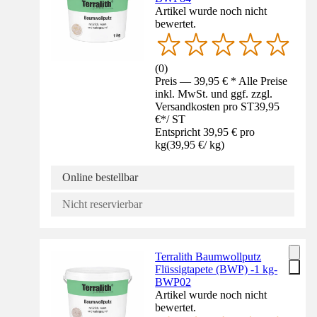
Artikel wurde noch nicht
bewertet.
(
0
)
Preis — 39,95 € * Alle Preise
inkl. MwSt. und ggf. zzgl.
Versandkosten pro ST
39,95
€
*
/
ST
Entspricht 39,95 € pro
kg
(
39,95 €
/
kg
)
Online bestellbar
Nicht reservierbar
Terralith Baumwollputz
Flüssigtapete (BWP) -1 kg-
BWP02
Artikel wurde noch nicht
bewertet.