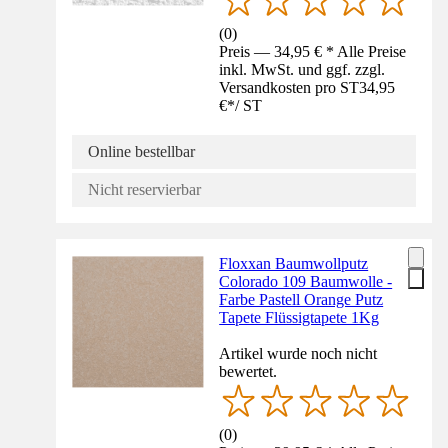
(
0
)
Preis — 34,95 € * Alle Preise
inkl. MwSt. und ggf. zzgl.
Versandkosten pro ST
34,95
€
*
/
ST
Online bestellbar
Nicht reservierbar
Floxxan Baumwollputz
Colorado 109 Baumwolle -
Farbe Pastell Orange Putz
Tapete Flüssigtapete 1Kg
Artikel wurde noch nicht
bewertet.
(
0
)