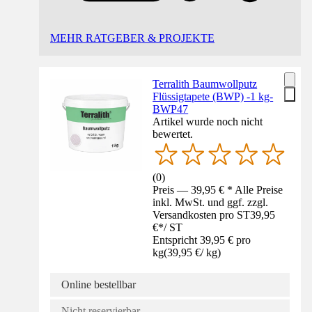
MEHR RATGEBER & PROJEKTE
Terralith Baumwollputz
Flüssigtapete (BWP) -1 kg-
BWP47
Artikel wurde noch nicht
bewertet.
(
0
)
Preis — 39,95 € * Alle Preise
inkl. MwSt. und ggf. zzgl.
Versandkosten pro ST
39,95
€
*
/
ST
Entspricht 39,95 € pro
kg
(
39,95 €
/
kg
)
Online bestellbar
Nicht reservierbar