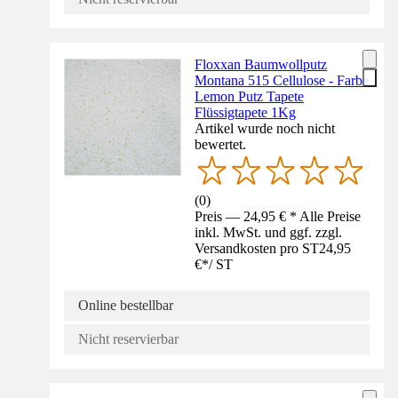
Floxxan Baumwollputz
Montana 515 Cellulose - Farbe
Lemon Putz Tapete
Flüssigtapete 1Kg
Artikel wurde noch nicht
bewertet.
(
0
)
Preis — 24,95 € * Alle Preise
inkl. MwSt. und ggf. zzgl.
Versandkosten pro ST
24,95
€
*
/
ST
Online bestellbar
Nicht reservierbar