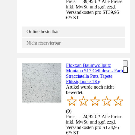
Preis — 39,95 € * Alle Preise
inkl. MwSt. und ggf. zzgl.
Versandkosten pro ST
39,95
€
*
/
ST
Online bestellbar
Nicht reservierbar
Floxxan Baumwollputz
Montana 517 Cellulose - Farbe
Stracciatella Putz Tapete
Flüssigtapete 1Kg
Artikel wurde noch nicht
bewertet.
(
0
)
Preis — 24,95 € * Alle Preise
inkl. MwSt. und ggf. zzgl.
Versandkosten pro ST
24,95
€
*
/
ST