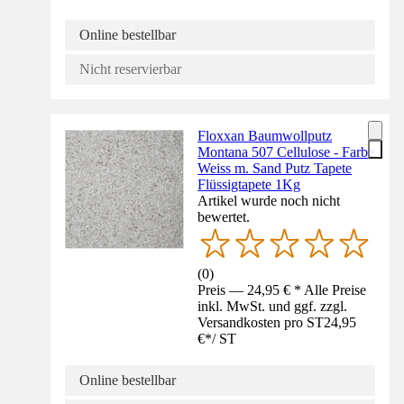
Online bestellbar
Nicht reservierbar
Floxxan Baumwollputz
Montana 507 Cellulose - Farbe
Weiss m. Sand Putz Tapete
Flüssigtapete 1Kg
Artikel wurde noch nicht
bewertet.
(
0
)
Preis — 24,95 € * Alle Preise
inkl. MwSt. und ggf. zzgl.
Versandkosten pro ST
24,95
€
*
/
ST
Online bestellbar