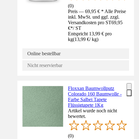
(
0
)
Preis — 69,95 € * Alle Preise
inkl. MwSt. und ggf. zzgl.
Versandkosten pro ST
69,95
€
*
/
ST
Entspricht 13,99 € pro
kg
(
13,99 €
/
kg
)
Online bestellbar
Nicht reservierbar
Floxxan Baumwollputz
Colorado 160 Baumwolle -
Farbe Salbei Tapete
Flüssigtapete 1Kg
Artikel wurde noch nicht
bewertet.
(
0
)