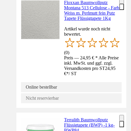
Floxxan Baumwollputz
Montana 513 Cellulose - Farbe
Weiss m. Perlmutt fein Putz
Tapete Flüssigtapete 1Kg
Artikel wurde noch nicht
bewertet.
(
0
)
Preis — 24,95 € * Alle Preise
inkl. MwSt. und ggf. zzgl.
Versandkosten pro ST
24,95
€
*
/
ST
Online bestellbar
Nicht reservierbar
Terralith Baumwollputz
Flüssigtapete (BWP) -1 kg-
BWP84