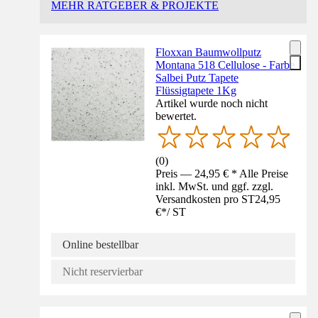
MEHR RATGEBER & PROJEKTE
Floxxan Baumwollputz
Montana 518 Cellulose - Farbe
Salbei Putz Tapete
Flüssigtapete 1Kg
Artikel wurde noch nicht
bewertet.
(
0
)
Preis — 24,95 € * Alle Preise
inkl. MwSt. und ggf. zzgl.
Versandkosten pro ST
24,95
€
*
/
ST
Online bestellbar
Nicht reservierbar