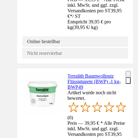
inkl. MwSt. und ggf. zzgl.
Versandkosten pro ST
39,95
€
*
/
ST
Entspricht 39,95 € pro
kg
(
39,95 €
/
kg
)
Online bestellbar
Nicht reservierbar
Terralith Baumwollputz
Flüssigtapete (BWP) -1 kg-
BWP49
Artikel wurde noch nicht
bewertet.
(
0
)
Preis — 39,95 € * Alle Preise
inkl. MwSt. und ggf. zzgl.
Versandkosten pro ST
39,95