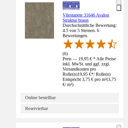
Vliestapete 31646 Avalon
Struktur braun
Durchschnittliche Bewertung:
4.5 von 5 Sternen. 6
Bewertungen.
(
6
)
Preis — 19,95 € * Alle Preise
inkl. MwSt. und ggf. zzgl.
Versandkosten pro
Rolle(n)
19,95 €
*
/
Rolle(n)
Entspricht 3,75 € pro m²
(
3,75
€
/
m²
)
Online bestellbar
Reservierbar