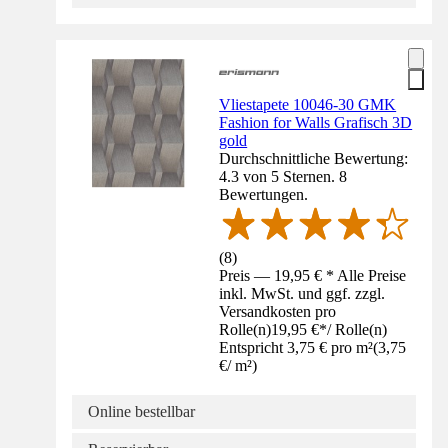
Vliestapete 10046-30 GMK
Fashion for Walls Grafisch 3D
gold
Durchschnittliche Bewertung:
4.3 von 5 Sternen. 8
Bewertungen.
(
8
)
Preis — 19,95 € * Alle Preise
inkl. MwSt. und ggf. zzgl.
Versandkosten pro
Rolle(n)
19,95 €
*
/
Rolle(n)
Entspricht 3,75 € pro m²
(
3,75
€
/
m²
)
Online bestellbar