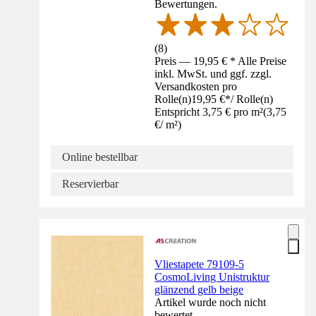
Bewertungen.
(
8
)
Preis — 19,95 € * Alle Preise
inkl. MwSt. und ggf. zzgl.
Versandkosten pro
Rolle(n)
19,95 €
*
/
Rolle(n)
Entspricht 3,75 € pro m²
(
3,75
€
/
m²
)
Online bestellbar
Reservierbar
Vliestapete 79109-5
CosmoLiving Unistruktur
glänzend gelb beige
Artikel wurde noch nicht
bewertet.