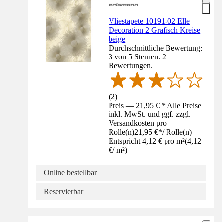
Vliestapete 10191-02 Elle
Decoration 2 Grafisch Kreise
beige
Durchschnittliche Bewertung:
3 von 5 Sternen. 2
Bewertungen.
(
2
)
Preis — 21,95 € * Alle Preise
inkl. MwSt. und ggf. zzgl.
Versandkosten pro
Rolle(n)
21,95 €
*
/
Rolle(n)
Entspricht 4,12 € pro m²
(
4,12
€
/
m²
)
Online bestellbar
Reservierbar