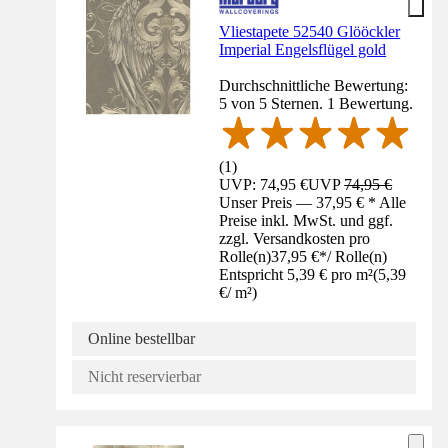
Vliestapete 52540 Glööckler
Imperial Engelsflügel gold
Durchschnittliche Bewertung:
5 von 5 Sternen. 1 Bewertung.
(
1
)
UVP: 74,95 €
UVP
74,95 €
Unser Preis — 37,95 € * Alle
Preise inkl. MwSt. und ggf.
zzgl. Versandkosten pro
Rolle(n)
37,95 €
*
/
Rolle(n)
Entspricht 5,39 € pro m²
(
5,39
€
/
m²
)
Online bestellbar
Nicht reservierbar