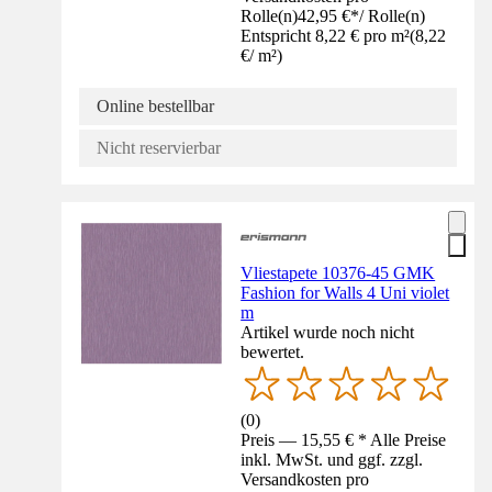
Rolle(n)
42,95 €
*
/
Rolle(n)
Entspricht 8,22 € pro m²
(
8,22
€
/
m²
)
Online bestellbar
Nicht reservierbar
Vliestapete 10376-45 GMK
Fashion for Walls 4 Uni violet
m
Artikel wurde noch nicht
bewertet.
(
0
)
Preis — 15,55 € * Alle Preise
inkl. MwSt. und ggf. zzgl.
Versandkosten pro