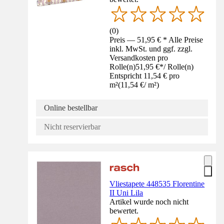
(
0
)
Preis — 51,95 € * Alle Preise
inkl. MwSt. und ggf. zzgl.
Versandkosten pro
Rolle(n)
51,95 €
*
/
Rolle(n)
Entspricht 11,54 € pro
m²
(
11,54 €
/
m²
)
Online bestellbar
Nicht reservierbar
Vliestapete 448535 Florentine
II Uni Lila
Artikel wurde noch nicht
bewertet.