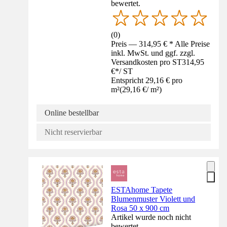
bewertet.
(
0
)
Preis — 314,95 € * Alle Preise
inkl. MwSt. und ggf. zzgl.
Versandkosten pro ST
314,95
€
*
/
ST
Entspricht 29,16 € pro
m²
(
29,16 €
/
m²
)
Online bestellbar
Nicht reservierbar
ESTAhome Tapete
Blumenmuster Violett und
Rosa 50 x 900 cm
Artikel wurde noch nicht
bewertet.