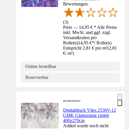
Bewertungen.
(
3
)
Preis — 14,95 € * Alle Preise
inkl. MwSt. und ggf. zzgl.
Versandkosten pro
Rolle(n)
14,95 €
*
/
Rolle(n)
Entspricht 2,81 € pro m²
(
2,81
€
/
m²
)
Online bestellbar
Reservierbar
Digitaldruck Vlies 2536V-12
GMK Glamorama violett
400x270cm
Artikel wurde noch nicht