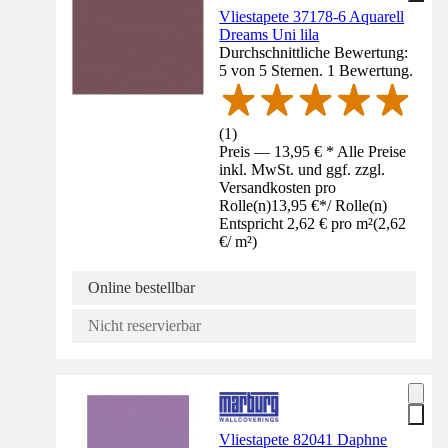
Vliestapete 37178-6 Aquarell
Dreams Uni lila
Durchschnittliche Bewertung:
5 von 5 Sternen. 1 Bewertung.
(
1
)
Preis — 13,95 € * Alle Preise
inkl. MwSt. und ggf. zzgl.
Versandkosten pro
Rolle(n)
13,95 €
*
/
Rolle(n)
Entspricht 2,62 € pro m²
(
2,62
€
/
m²
)
Online bestellbar
Nicht reservierbar
Vliestapete 82041 Daphne