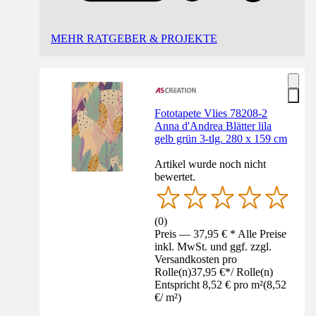
MEHR RATGEBER & PROJEKTE
Fototapete Vlies 78208-2
Anna d'Andrea Blätter lila
gelb grün 3-tlg. 280 x 159 cm
Artikel wurde noch nicht
bewertet.
(
0
)
Preis — 37,95 € * Alle Preise
inkl. MwSt. und ggf. zzgl.
Versandkosten pro
Rolle(n)
37,95 €
*
/
Rolle(n)
Entspricht 8,52 € pro m²
(
8,52
€
/
m²
)