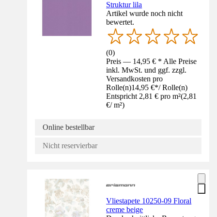
Struktur lila
Artikel wurde noch nicht
bewertet.
(
0
)
Preis — 14,95 € * Alle Preise
inkl. MwSt. und ggf. zzgl.
Versandkosten pro
Rolle(n)
14,95 €
*
/
Rolle(n)
Entspricht 2,81 € pro m²
(
2,81
€
/
m²
)
Online bestellbar
Nicht reservierbar
Vliestapete 10250-09 Floral
creme beige