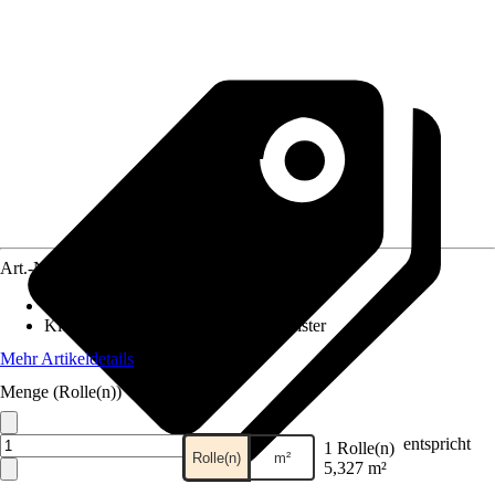
Art.-Nr.
12318409
Maße (BxH)
:
53 x 1005 cm
Kleisterempfehlung
:
Vliestapetenkleister
Mehr Artikeldetails
Menge (Rolle(n))
entspricht
1 Rolle(n)
Rolle(n)
m²
5,327 m²