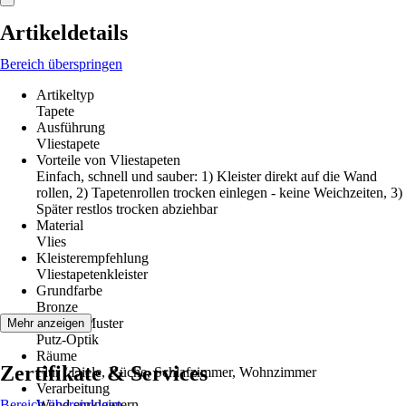
Artikeldetails
Bereich überspringen
Artikeltyp
Tapete
Ausführung
Vliestapete
Vorteile von Vliestapeten
Einfach, schnell und sauber: 1) Kleister direkt auf die Wand
rollen, 2) Tapetenrollen trocken einlegen - keine Weichzeiten, 3)
Später restlos trocken abziehbar
Material
Vlies
Kleisterempfehlung
Vliestapetenkleister
Grundfarbe
Bronze
Dekor / Muster
Mehr anzeigen
Putz-Optik
Räume
Zertifikate & Services
Flur / Diele, Küche, Schlafzimmer, Wohnzimmer
Verarbeitung
Bereich überspringen
Wand einkleistern