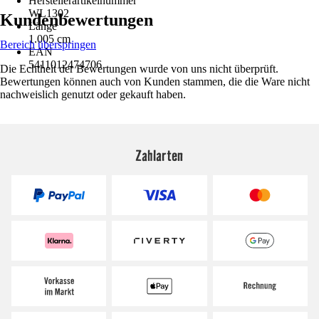
Herstellerartikelnummer
WL1302
Kundenbewertungen
Länge
1.005 cm
Bereich überspringen
EAN
5411012474706
Die Echtheit der Bewertungen wurde von uns nicht überprüft.
Bewertungen können auch von Kunden stammen, die die Ware nicht
nachweislich genutzt oder gekauft haben.
Zahlarten