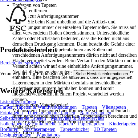
Entfernen von Tapeten
Nass zu entfernen
Hinweis zur Anfertigungsnummer
Achten Sie beim Kauf unbedingt auf die Artikel- und
Anfertigungsnummer der einzelnen Tapetenrollen. Sie muss auf
allen verwendeten Rollen übereinstimmen. Unterschiedliche
Zahlen oder Buchstaben bedeuten, dass die Rollen nicht aus
demselben Druckgang kommen. Dann besteht die Gefahr einer
Produktsicherheit
Farbtonabweichung. Tapetenbahnen aus Rollen mit
verschiedenen Anfertigungsnummern dürfen nicht auf derselben
Fläche verarbeitet werden. Beim Verkauf in den Märkten und im
Bereich überspringen
Versand achten wir auf eine einheitliche Anfertigungsnummer.
Nachkäufe können eine unterschiedliche Anfertigungsnummer
Verantwortlich für Produktsicherheit:
.
Siehe Herstellerinformationen
enthalten. Bitte beachten Sie außerdem, dass die angegebenen
Lagermengen in den Märkten ebenfalls unterschiedliche
Anfertigungsnummern beinhalten können und somit
Weitere Kategorien
möglicherweise nicht in einem Projekt verarbeitet werden
können.
Liste überspringen
Hinweis zum Materialbedarf
Farben, Tapeten & Wandverkleidungen
Tapeten
Vliestapeten
Mit unserem Tapetenrechner können Sie schnell und einfach
Fototapeten
Überstreichbare Tapeten
Raufasertapeten
Ihren ganz persönlichen Bedarf an Tapetenrollen berechnen und
Selbstklebende Tapeten
Malervlies & Renoviervlies
so die exakte Menge für Ihr Projekt ermitteln.
Isoliertapeten & Funktionelle Tapeten
Papiertapeten
Kindertapeten
Maße (BxH)
Bordüren
Glasfasertapeten
Tapetenbücher
3D Tapeten
53 x 1005 cm
Designertapeten
Wandtattoos