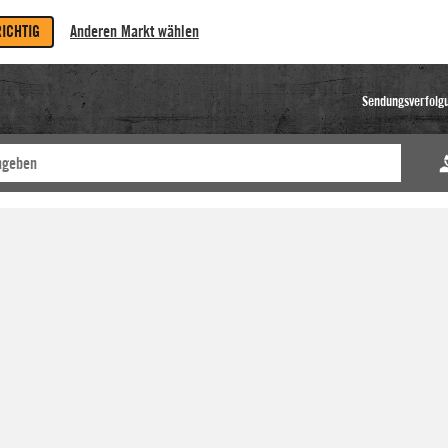
RICHTIG
Anderen Markt wählen
Sendungsverfolg