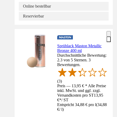
Online bestellbar
Reservierbar
Sprühlack Maston Metallic
Bronze 400 ml
Durchschnittliche Bewertung:
2.3 von 5 Sternen. 3
Bewertungen.
(
3
)
Preis — 13,95 € * Alle Preise
inkl. MwSt. und ggf. zzgl.
Versandkosten pro ST
13,95
€
*
/
ST
Entspricht 34,88 € pro l
(
34,88
€
/
l
)