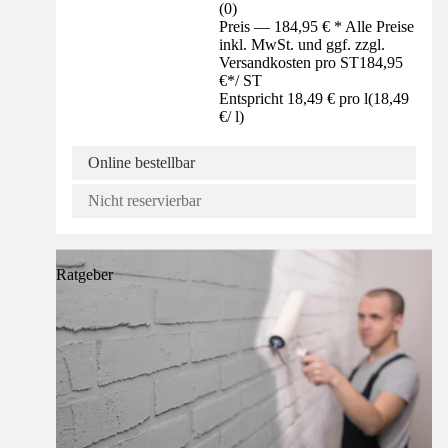
(
0
)
Preis — 184,95 € * Alle Preise
inkl. MwSt. und ggf. zzgl.
Versandkosten pro ST
184,95
€
*
/
ST
Entspricht 18,49 € pro l
(
18,49
€
/
l
)
Online bestellbar
Nicht reservierbar
Ratgeber