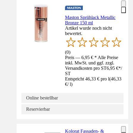
Maston Sprühlack Metallic
Bronze 150 ml
Artikel wurde noch nicht
bewertet.
(
0
)
Preis — 6,95 € * Alle Preise
inkl. MwSt. und ggf. zzgl.
Versandkosten pro ST
6,95 €
*
/
ST
Entspricht 46,33 € pro l
(
46,33
€
/
l
)
Online bestellbar
Reservierbar
Kolorat Fassaden- &