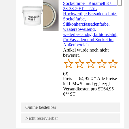
Sockelfarbe - Karamell K/11-
23-38-20/T – 2.5L
Hochwertige Fassadenschutz,
Sockelfarbe,
Silikonharzfassadenfarbe,
wasserabweisend,
wetterbeständig, farbtonstabil,
für Fassaden und Sockel im
Außenbereich
Artikel wurde noch nicht
bewertet.
(
0
)
Preis — 64,95 € * Alle Preise
inkl. MwSt. und ggf. zzgl.
Versandkosten pro ST
64,95
€
*
/
ST
Online bestellbar
Nicht reservierbar