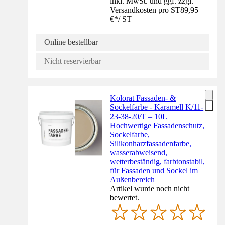
inkl. MwSt. und ggf. zzgl.
Versandkosten pro ST
89,95
€
*
/
ST
Online bestellbar
Nicht reservierbar
Kolorat Fassaden- &
Sockelfarbe - Karamell K/11-
23-38-20/T – 10L
Hochwertige Fassadenschutz,
Sockelfarbe,
Silikonharzfassadenfarbe,
wasserabweisend,
wetterbeständig, farbtonstabil,
für Fassaden und Sockel im
Außenbereich
Artikel wurde noch nicht
bewertet.