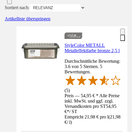
Sortiert nach:
Artikelliste überspringen
StyleColor METALL
Metalleffektfarbe bronze 2,5 l
Durchschnittliche Bewertung:
3.6 von 5 Sternen. 5
Bewertungen.
(
5
)
Preis — 54,95 € * Alle Preise
inkl. MwSt. und ggf. zzgl.
Versandkosten pro ST
54,95
€
*
/
ST
Entspricht 21,98 € pro l
(
21,98
€
/
l
)