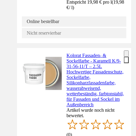
Entspricht 19,98 € pro l
(
19,98
€
/
l
)
Online bestellbar
Nicht reservierbar
Kolorat Fassaden- &
Sockelfarbe - Karamell K/9-
31-56-11/T – 2.5L
Hochwertige Fassadenschutz,
Sockelfarbe,
Silikonharzfassadenfarbe,
wasserabweisend,
wetterbeständig, farbtonstabil,
für Fassaden und Sockel im
Außenbereich
Artikel wurde noch nicht
bewertet.
(
0
)