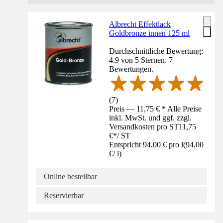
Albrecht Effektlack
Goldbronze innen 125 ml
Durchschnittliche Bewertung:
4.9 von 5 Sternen. 7
Bewertungen.
(
7
)
Preis — 11,75 € * Alle Preise
inkl. MwSt. und ggf. zzgl.
Versandkosten pro ST
11,75
€
*
/
ST
Entspricht 94,00 € pro l
(
94,00
€
/
l
)
Online bestellbar
Reservierbar