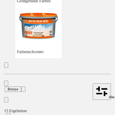
Großgebinde Farben
Farbmischcenter
Bronze
Alle
15 Ergebnisse