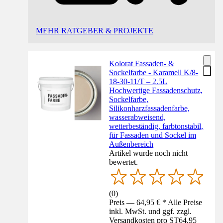
MEHR RATGEBER & PROJEKTE
Kolorat Fassaden- &
Sockelfarbe - Karamell K/8-
18-30-11/T – 2.5L
Hochwertige Fassadenschutz,
Sockelfarbe,
Silikonharzfassadenfarbe,
wasserabweisend,
wetterbeständig, farbtonstabil,
für Fassaden und Sockel im
Außenbereich
Artikel wurde noch nicht
bewertet.
(
0
)
Preis — 64,95 € * Alle Preise
inkl. MwSt. und ggf. zzgl.
Versandkosten pro ST
64,95