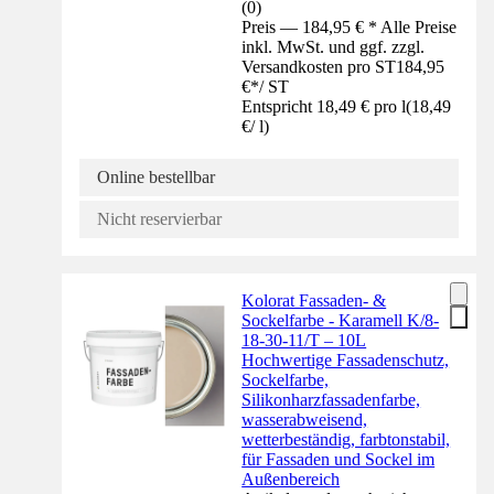
(
0
)
Preis — 184,95 € * Alle Preise
inkl. MwSt. und ggf. zzgl.
Versandkosten pro ST
184,95
€
*
/
ST
Entspricht 18,49 € pro l
(
18,49
€
/
l
)
Online bestellbar
Nicht reservierbar
Kolorat Fassaden- &
Sockelfarbe - Karamell K/8-
18-30-11/T – 10L
Hochwertige Fassadenschutz,
Sockelfarbe,
Silikonharzfassadenfarbe,
wasserabweisend,
wetterbeständig, farbtonstabil,
für Fassaden und Sockel im
Außenbereich