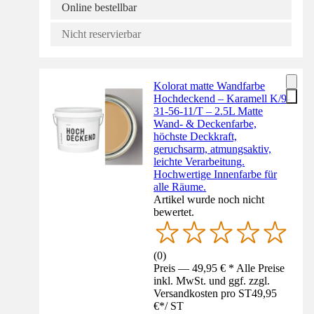
Online bestellbar
Nicht reservierbar
Kolorat matte Wandfarbe
Hochdeckend – Karamell K/9-
31-56-11/T – 2.5L Matte
Wand- & Deckenfarbe,
höchste Deckkraft,
geruchsarm, atmungsaktiv,
leichte Verarbeitung.
Hochwertige Innenfarbe für
alle Räume.
Artikel wurde noch nicht
bewertet.
(
0
)
Preis — 49,95 € * Alle Preise
inkl. MwSt. und ggf. zzgl.
Versandkosten pro ST
49,95
€
*
/
ST