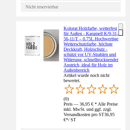
Nicht reservierbar
Kolorat Holzfarbe, wetterfest
für Außen - Karamell K/9-31-
56-11/T – 0.75L Hochwertige
Wetterschutzfarbe, höchste
Deckkraft, Holzschutz -
schützt vor UV-Strahlen und
Witterung, schnelltrocknender
Anstrich, ideal für Holz im
Außenbereich
Artikel wurde noch nicht
bewertet.
(
0
)
Preis — 36,95 € * Alle Preise
inkl. MwSt. und ggf. zzgl.
Versandkosten pro ST
36,95
€
*
/
ST