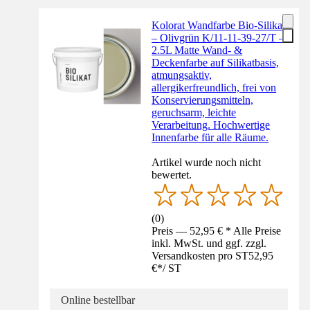
Kolorat Wandfarbe Bio-Silikat
– Olivgrün K/11-11-39-27/T –
2.5L Matte Wand- &
Deckenfarbe auf Silikatbasis,
atmungsaktiv,
allergikerfreundlich, frei von
Konservierungsmitteln,
geruchsarm, leichte
Verarbeitung. Hochwertige
Innenfarbe für alle Räume.
Artikel wurde noch nicht
bewertet.
(
0
)
Preis — 52,95 € * Alle Preise
inkl. MwSt. und ggf. zzgl.
Versandkosten pro ST
52,95
€
*
/
ST
Online bestellbar