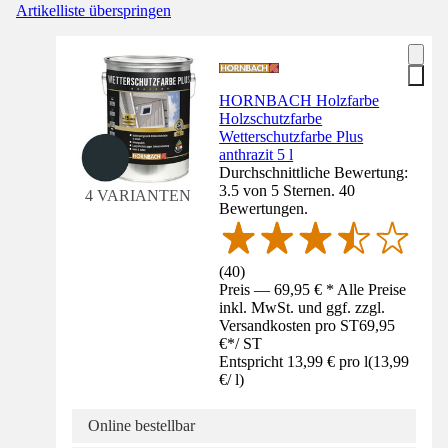
Artikelliste überspringen
HORNBACH Holzfarbe
Holzschutzfarbe
Wetterschutzfarbe Plus
anthrazit 5 l
Durchschnittliche Bewertung:
3.5 von 5 Sternen. 40
4 VARIANTEN
Bewertungen.
(
40
)
Preis — 69,95 € * Alle Preise
inkl. MwSt. und ggf. zzgl.
Versandkosten pro ST
69,95
€
*
/
ST
Entspricht 13,99 € pro l
(
13,99
€
/
l
)
Online bestellbar