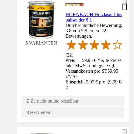
HORNBACH Holzlasur Plus
palisander 6 L
Durchschnittliche Bewertung:
3.8 von 5 Sternen. 22
Bewertungen.
5 VARIANTEN
(
22
)
Preis — 59,95 € * Alle Preise
inkl. MwSt. und ggf. zzgl.
Versandkosten pro ST
59,95
€
*
/
ST
Entspricht 9,99 € pro l
(
9,99 €
/
l
)
Z.Zt. nicht online bestellbar
Reservierbar