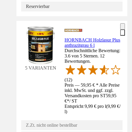
Reservierbar
HORNBACH Holzlasur Plus
anthrazitgrau 6 l
Durchschnittliche Bewertung:
3.6 von 5 Sternen. 12
Bewertungen.
5 VARIANTEN
(
12
)
Preis — 59,95 € * Alle Preise
inkl. MwSt. und ggf. zzgl.
Versandkosten pro ST
59,95
€
*
/
ST
Entspricht 9,99 € pro l
(
9,99 €
/
l
)
Z.Zt. nicht online bestellbar