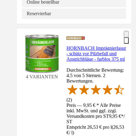
Online bestellbar
Reservierbar
HORNBACH Imprägnierlasur
- schütz vor Pilzbefall und
Anstrichbläue - farblos 375 ml
Durchschnittliche Bewertung:
4.5 von 5 Sternen. 2
4 VARIANTEN
Bewertungen.
(
2
)
Preis — 9,95 € * Alle Preise
inkl. MwSt. und ggf. zzgl.
Versandkosten pro ST
9,95 €
*
/
ST
Entspricht 26,53 € pro l
(
26,53
€
/
l
)