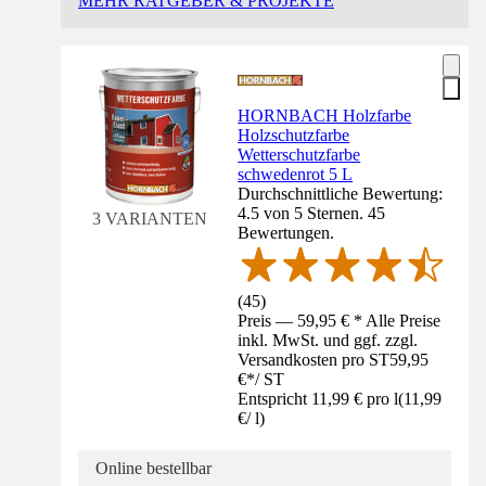
MEHR RATGEBER & PROJEKTE
HORNBACH Holzfarbe
Holzschutzfarbe
Wetterschutzfarbe
schwedenrot 5 L
Durchschnittliche Bewertung:
4.5 von 5 Sternen. 45
3 VARIANTEN
Bewertungen.
(
45
)
Preis — 59,95 € * Alle Preise
inkl. MwSt. und ggf. zzgl.
Versandkosten pro ST
59,95
€
*
/
ST
Entspricht 11,99 € pro l
(
11,99
€
/
l
)
Online bestellbar