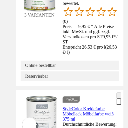
bewertet.
3 VARIANTEN
(
0
)
Preis — 9,95 € * Alle Preise
inkl. MwSt. und ggf. zzgl.
Versandkosten pro ST
9,95 €
*
/
ST
Entspricht 26,53 € pro l
(
26,53
€
/
l
)
Online bestellbar
Reservierbar
StyleColor Kreidefarbe
Möbellack Möbelfarbe weiß
375 ml
Durchschnittliche Bewertung: