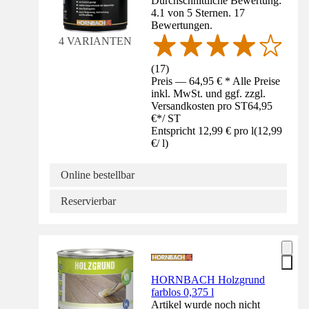
Durchschnittliche Bewertung:
4.1 von 5 Sternen. 17
Bewertungen.
4 VARIANTEN
(
17
)
Preis — 64,95 € * Alle Preise
inkl. MwSt. und ggf. zzgl.
Versandkosten pro ST
64,95
€
*
/
ST
Entspricht 12,99 € pro l
(
12,99
€
/
l
)
Online bestellbar
Reservierbar
HORNBACH Holzgrund
farblos 0,375 l
Artikel wurde noch nicht