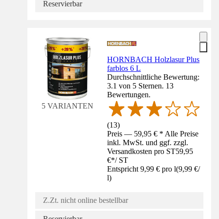
Reservierbar
HORNBACH Holzlasur Plus
farblos 6 L
Durchschnittliche Bewertung:
3.1 von 5 Sternen. 13
Bewertungen.
5 VARIANTEN
(
13
)
Preis — 59,95 € * Alle Preise
inkl. MwSt. und ggf. zzgl.
Versandkosten pro ST
59,95
€
*
/
ST
Entspricht 9,99 € pro l
(
9,99 €
/
l
)
Z.Zt. nicht online bestellbar
Reservierbar