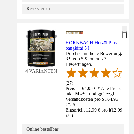
Reservierbar
HORNBACH Holzöl Plus
bangkirai 5 l
Durchschnittliche Bewertung:
3.9 von 5 Sternen. 27
Bewertungen.
4 VARIANTEN
(
27
)
Preis — 64,95 € * Alle Preise
inkl. MwSt. und ggf. zzgl.
Versandkosten pro ST
64,95
€
*
/
ST
Entspricht 12,99 € pro l
(
12,99
€
/
l
)
Online bestellbar