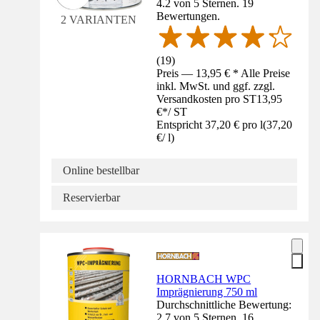
4.2 von 5 Sternen. 19
Bewertungen.
2 VARIANTEN
(
19
)
Preis — 13,95 € * Alle Preise
inkl. MwSt. und ggf. zzgl.
Versandkosten pro ST
13,95
€
*
/
ST
Entspricht 37,20 € pro l
(
37,20
€
/
l
)
Online bestellbar
Reservierbar
HORNBACH WPC
Imprägnierung 750 ml
Durchschnittliche Bewertung:
2.7 von 5 Sternen. 16