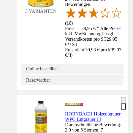
Bewertungen.
3 VARIANTEN
(
16
)
Preis — 29,95 € * Alle Preise
inkl. MwSt. und ggf. zzgl.
Versandkosten pro ST
29,95
€
*
/
ST
Entspricht 39,93 € pro l
(
39,93
€
/
l
)
Online bestellbar
Reservierbar
HORNBACH Holzentgrauer
WPC-Entgrauer 1 l
Durchschnittliche Bewertung:
2.9 von 5 Sternen. 7