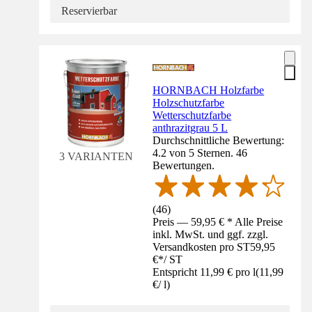
Reservierbar
HORNBACH Holzfarbe
Holzschutzfarbe
Wetterschutzfarbe
anthrazitgrau 5 L
Durchschnittliche Bewertung:
4.2 von 5 Sternen. 46
3 VARIANTEN
Bewertungen.
(
46
)
Preis — 59,95 € * Alle Preise
inkl. MwSt. und ggf. zzgl.
Versandkosten pro ST
59,95
€
*
/
ST
Entspricht 11,99 € pro l
(
11,99
€
/
l
)