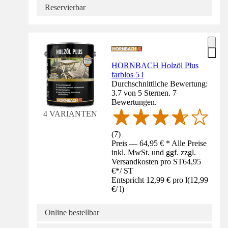
Reservierbar
HORNBACH Holzöl Plus
farblos 5 l
Durchschnittliche Bewertung:
3.7 von 5 Sternen. 7
Bewertungen.
4 VARIANTEN
(
7
)
Preis — 64,95 € * Alle Preise
inkl. MwSt. und ggf. zzgl.
Versandkosten pro ST
64,95
€
*
/
ST
Entspricht 12,99 € pro l
(
12,99
€
/
l
)
Online bestellbar