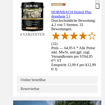
HORNBACH Holzöl Plus
douglasie 5 l
Durchschnittliche Bewertung:
4.2 von 5 Sternen. 32
Bewertungen.
4 VARIANTEN
(
32
)
Preis — 64,95 € * Alle Preise
inkl. MwSt. und ggf. zzgl.
Versandkosten pro ST
64,95
€
*
/
ST
Entspricht 12,99 € pro l
(
12,99
€
/
l
)
Online bestellbar
Reservierbar