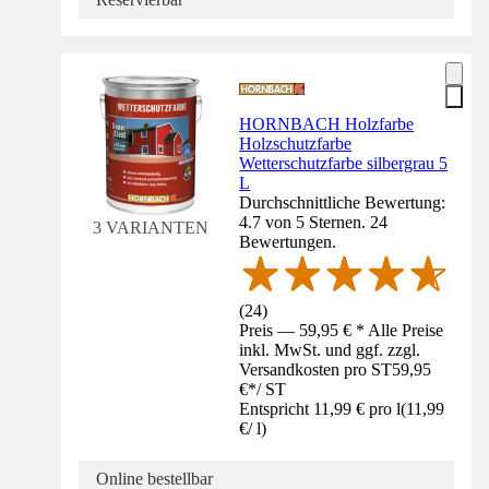
HORNBACH Holzfarbe
Holzschutzfarbe
Wetterschutzfarbe silbergrau 5
L
Durchschnittliche Bewertung:
4.7 von 5 Sternen. 24
3 VARIANTEN
Bewertungen.
(
24
)
Preis — 59,95 € * Alle Preise
inkl. MwSt. und ggf. zzgl.
Versandkosten pro ST
59,95
€
*
/
ST
Entspricht 11,99 € pro l
(
11,99
€
/
l
)
Online bestellbar