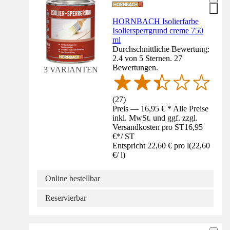
HORNBACH Isolierfarbe
Isoliersperrgrund creme 750
ml
Durchschnittliche Bewertung:
2.4 von 5 Sternen. 27
Bewertungen.
3 VARIANTEN
(
27
)
Preis — 16,95 € * Alle Preise
inkl. MwSt. und ggf. zzgl.
Versandkosten pro ST
16,95
€
*
/
ST
Entspricht 22,60 € pro l
(
22,60
€
/
l
)
Online bestellbar
Reservierbar