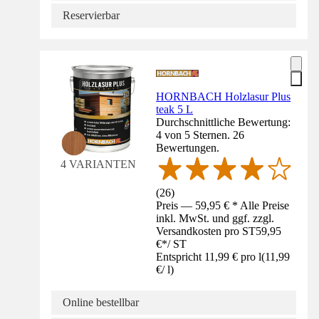
Reservierbar
HORNBACH Holzlasur Plus
teak 5 L
Durchschnittliche Bewertung:
4 von 5 Sternen. 26
Bewertungen.
4 VARIANTEN
(
26
)
Preis — 59,95 € * Alle Preise
inkl. MwSt. und ggf. zzgl.
Versandkosten pro ST
59,95
€
*
/
ST
Entspricht 11,99 € pro l
(
11,99
€
/
l
)
Online bestellbar