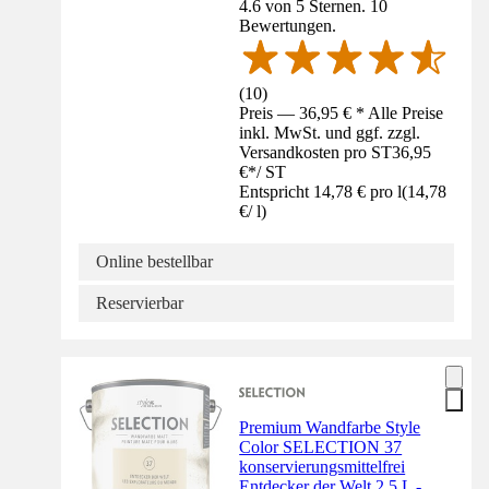
4.6 von 5 Sternen. 10
Bewertungen.
(
10
)
Preis — 36,95 € * Alle Preise
inkl. MwSt. und ggf. zzgl.
Versandkosten pro ST
36,95
€
*
/
ST
Entspricht 14,78 € pro l
(
14,78
€
/
l
)
Online bestellbar
Reservierbar
Premium Wandfarbe Style
Color SELECTION 37
konservierungsmittelfrei
Entdecker der Welt 2,5 L -