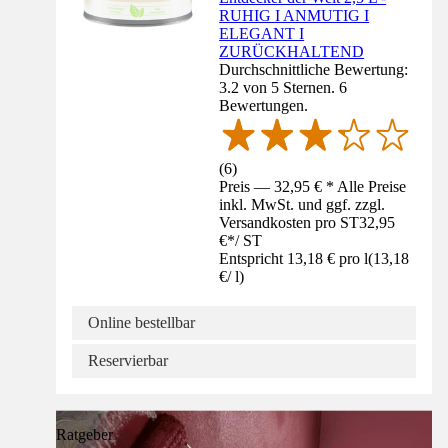
RUHIG I ANMUTIG I
ELEGANT I
ZURÜCKHALTEND
Durchschnittliche Bewertung:
3.2 von 5 Sternen. 6
Bewertungen.
(
6
)
Preis — 32,95 € * Alle Preise
inkl. MwSt. und ggf. zzgl.
Versandkosten pro ST
32,95
€
*
/
ST
Entspricht 13,18 € pro l
(
13,18
€
/
l
)
Online bestellbar
Reservierbar
Ratgeber