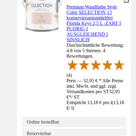
Premium Wandfarbe Style
Color SELECTION 13
konservierungsmittelfrei
Florida Keys 2,5 L -ZART I
PUDRIG I
AUSGLEICHEND I
SINNLICH
Durchschnittliche Bewertung:
4.8 von 5 Sternen. 4
Bewertungen.
(
4
)
Preis — 32,95 € * Alle Preise
inkl. MwSt. und ggf. zzgl.
Versandkosten pro ST
32,95
€
*
/
ST
Entspricht 13,18 € pro l
(
13,18
€
/
l
)
Online bestellbar
Reservierbar