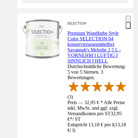
Premium Wandfarbe Style
Color SELECTION 04
konservierungsmittelfrei
Savannah's Melodie 2,5 L -
VORNEHM I LUFTIG I
SINNLICH I HELL
Durchschnittliche Bewertung:
5 von 5 Sternen. 3
Bewertungen.
(
3
)
Preis — 32,95 € * Alle Preise
inkl. MwSt. und ggf. zzgl.
Versandkosten pro ST
32,95
€
*
/
ST
Entspricht 13,18 € pro l
(
13,18
€
/
l
)