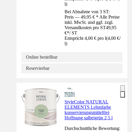
l
)
Bei Abnahme von 3 ST:
Preis — 49,95 € * Alle Preise
inkl. MwSt. und ggf. zzgl.
Versandkosten pro ST
49,95
€
*
/
ST
Entspricht 4,00 € pro l
(
4,00 €
/
l
)
Online bestellbar
Reservierbar
StyleColor NATURAL
ELEMENTS Lehmfarbe
konservierungsmittelfrei
Hoffnung salbeigrün 2,5 l
Durchschnittliche Bewertung: