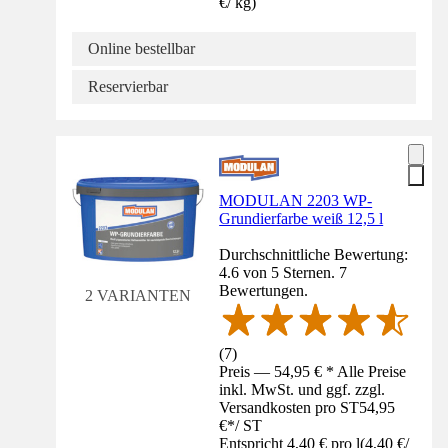
€
/
kg
)
Online bestellbar
Reservierbar
MODULAN 2203 WP-
Grundierfarbe weiß 12,5 l
Durchschnittliche Bewertung:
4.6 von 5 Sternen. 7
Bewertungen.
2 VARIANTEN
(
7
)
Preis — 54,95 € * Alle Preise
inkl. MwSt. und ggf. zzgl.
Versandkosten pro ST
54,95
€
*
/
ST
Entspricht 4,40 € pro l
(
4,40 €
/