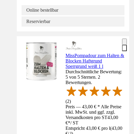
Online bestellbar
Reservierbar
MissPompadour zum Halten &
Blocken Haftgrund
Sperrgrund weiß 1 l
Durchschnittliche Bewertung:
5 von 5 Sternen. 2
Bewertungen.
(
2
)
Preis — 43,00 € * Alle Preise
inkl. MwSt. und ggf. zzgl.
Versandkosten pro ST
43,00
€
*
/
ST
Entspricht 43,00 € pro l
(
43,00
€
/
l
)