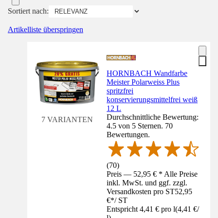
Sortiert nach:
Artikelliste überspringen
HORNBACH Wandfarbe
Meister Polarweiss Plus
spritzfrei
konservierungsmittelfrei weiß
12 L
Durchschnittliche Bewertung:
7 VARIANTEN
4.5 von 5 Sternen. 70
Bewertungen.
(
70
)
Preis — 52,95 € * Alle Preise
inkl. MwSt. und ggf. zzgl.
Versandkosten pro ST
52,95
€
*
/
ST
Entspricht 4,41 € pro l
(
4,41 €
/
l
)