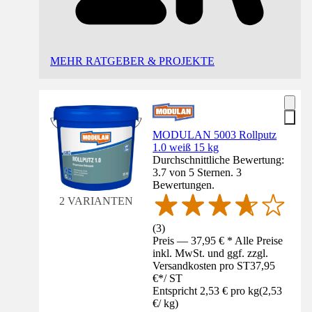
MEHR RATGEBER & PROJEKTE
MODULAN 5003 Rollputz
1.0 weiß 15 kg
Durchschnittliche Bewertung:
3.7 von 5 Sternen. 3
Bewertungen.
2 VARIANTEN
(
3
)
Preis — 37,95 € * Alle Preise
inkl. MwSt. und ggf. zzgl.
Versandkosten pro ST
37,95
€
*
/
ST
Entspricht 2,53 € pro kg
(
2,53
€
/
kg
)