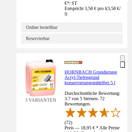
€
*
/
ST
Entspricht 3,58 € pro l
(
3,58 €
/
l
)
Online bestellbar
Reservierbar
HORNBACH Grundierung
Acryl-Tiefengrund
konservierungsmittelfrei 5 l
Durchschnittliche Bewertung:
3.7 von 5 Sternen. 72
3 VARIANTEN
Bewertungen.
(
72
)
Preis — 18,95 € * Alle Preise