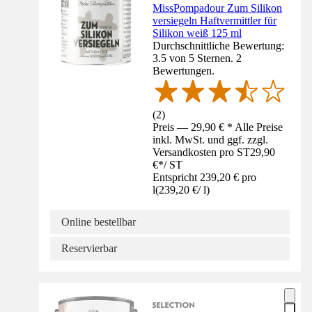
MissPompadour Zum Silikon
versiegeln Haftvermittler für
Silikon weiß 125 ml
Durchschnittliche Bewertung:
3.5 von 5 Sternen. 2
Bewertungen.
(
2
)
Preis — 29,90 € * Alle Preise
inkl. MwSt. und ggf. zzgl.
Versandkosten pro ST
29,90
€
*
/
ST
Entspricht 239,20 € pro
l
(
239,20 €
/
l
)
Online bestellbar
Reservierbar