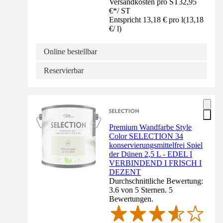
Versandkosten pro ST
32,95
€
*
/
ST
Entspricht 13,18 € pro l
(
13,18
€
/
l
)
Online bestellbar
Reservierbar
Premium Wandfarbe Style
Color SELECTION 34
konservierungsmittelfrei Spiel
der Dünen 2,5 L - EDEL I
VERBINDEND I FRISCH I
DEZENT
Durchschnittliche Bewertung:
3.6 von 5 Sternen. 5
Bewertungen.