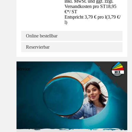
inkl. MwSt. und ggf. zzgl.
Versandkosten pro ST
18,95
€
*
/
ST
Entspricht 3,79 € pro l
(
3,79 €
/
l
)
Online bestellbar
Reservierbar
Service