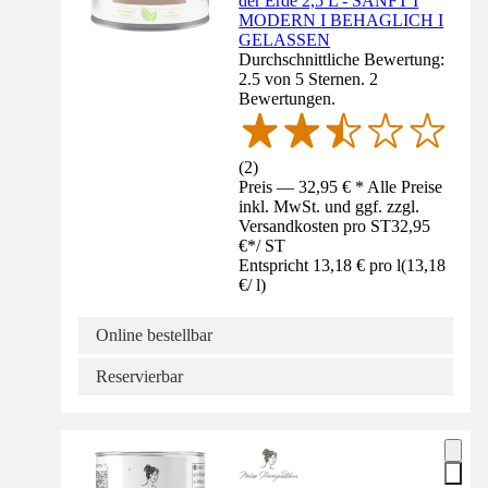
der Erde 2,5 L - SANFT I
MODERN I BEHAGLICH I
GELASSEN
Durchschnittliche Bewertung:
2.5 von 5 Sternen. 2
Bewertungen.
(
2
)
Preis — 32,95 € * Alle Preise
inkl. MwSt. und ggf. zzgl.
Versandkosten pro ST
32,95
€
*
/
ST
Entspricht 13,18 € pro l
(
13,18
€
/
l
)
Online bestellbar
Reservierbar