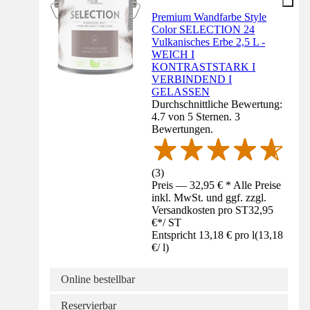
Premium Wandfarbe Style
Color SELECTION 24
Vulkanisches Erbe 2,5 L -
WEICH I
KONTRASTSTARK I
VERBINDEND I
GELASSEN
Durchschnittliche Bewertung:
4.7 von 5 Sternen. 3
Bewertungen.
(
3
)
Preis — 32,95 € * Alle Preise
inkl. MwSt. und ggf. zzgl.
Versandkosten pro ST
32,95
€
*
/
ST
Entspricht 13,18 € pro l
(
13,18
€
/
l
)
Online bestellbar
Reservierbar