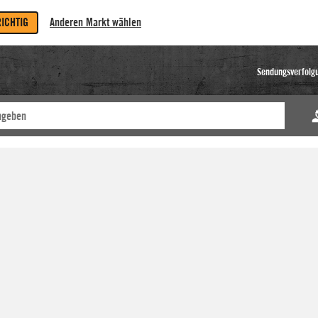
RICHTIG
Anderen Markt wählen
Sendungsverfolg