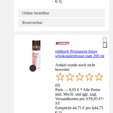
€
/
l
)
Online bestellbar
Reservierbar
edding® Permanent-Spray
schokoladenbraun matt 200 ml
Artikel wurde noch nicht
bewertet.
(
0
)
Preis — 8,95 € * Alle Preise
inkl. MwSt. und ggf. zzgl.
Versandkosten pro ST
8,95 €
*
/
ST
Entspricht 44,75 € pro l
(
44,75
€
/
l
)