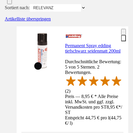
Sortiert nach:
Artikelliste überspringen
Permanent Spray edding
tiefschwarz seidenmatt 200ml
Durchschnittliche Bewertung:
5 von 5 Sternen. 2
Bewertungen.
(
2
)
Preis — 8,95 € * Alle Preise
inkl. MwSt. und ggf. zzgl.
Versandkosten pro ST
8,95 €
*
/
ST
Entspricht 44,75 € pro l
(
44,75
€
/
l
)