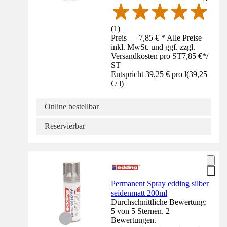
(
1
)
Preis — 7,85 € * Alle Preise
inkl. MwSt. und ggf. zzgl.
Versandkosten pro ST
7,85 €
*
/
ST
Entspricht 39,25 € pro l
(
39,25
€
/
l
)
Online bestellbar
Reservierbar
Permanent Spray edding silber
seidenmatt 200ml
Durchschnittliche Bewertung:
5 von 5 Sternen. 2
Bewertungen.