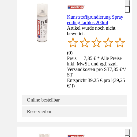
Kunststoffgrundierung Spray
edding farblos 200ml
Artikel wurde noch nicht
bewertet.
(
0
)
Preis — 7,85 € * Alle Preise
inkl. MwSt. und ggf. zzgl.
Versandkosten pro ST
7,85 €
*
/
ST
Entspricht 39,25 € pro l
(
39,25
€
/
l
)
Online bestellbar
Reservierbar