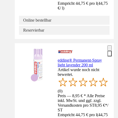
Entspricht 44,75 € pro l
(
44,75
€
/
l
)
Online bestellbar
Reservierbar
edding® Permanent-Spray
light lavender 200 ml
Artikel wurde noch nicht
bewertet.
(
0
)
Preis — 8,95 € * Alle Preise
inkl. MwSt. und ggf. zzgl.
Versandkosten pro ST
8,95 €
*
/
ST
Entspricht 44,75 € pro l
(
44,75