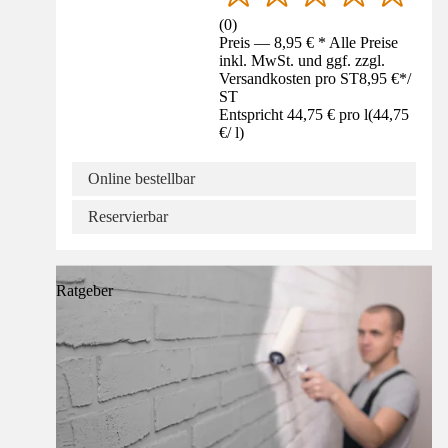
(
0
)
Preis — 8,95 € * Alle Preise
inkl. MwSt. und ggf. zzgl.
Versandkosten pro ST
8,95 €
*
/
ST
Entspricht 44,75 € pro l
(
44,75
€
/
l
)
Online bestellbar
Reservierbar
Ratgeber