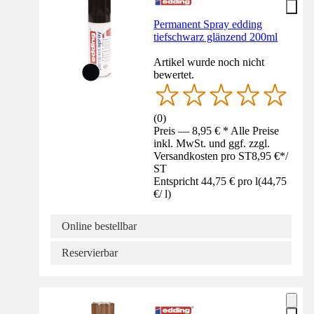
Permanent Spray edding
tiefschwarz glänzend 200ml
Artikel wurde noch nicht
bewertet.
(
0
)
Preis — 8,95 € * Alle Preise
inkl. MwSt. und ggf. zzgl.
Versandkosten pro ST
8,95 €
*
/
ST
Entspricht 44,75 € pro l
(
44,75
€
/
l
)
Online bestellbar
Reservierbar