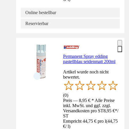
Online bestellbar
Reservierbar
Permanent Spray edding
pastellblau seidenmatt 200ml
Artikel wurde noch nicht
bewertet.
(
0
)
Preis — 8,95 € * Alle Preise
inkl. MwSt. und ggf. zzgl.
Versandkosten pro ST
8,95 €
*
/
ST
Entspricht 44,75 € pro l
(
44,75
€
/
l
)