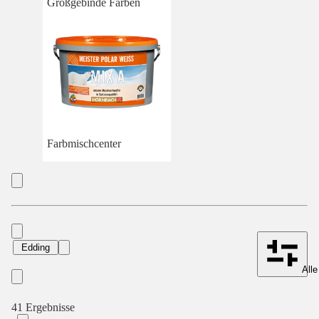
Großgebinde Farben
Farbmischcenter
Edding
Alle
41 Ergebnisse