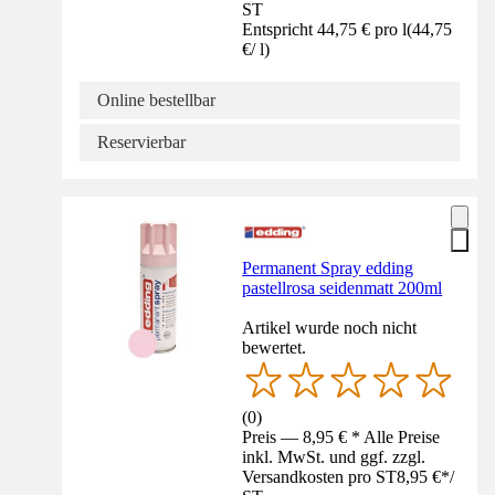
ST
Entspricht 44,75 € pro l
(
44,75
€
/
l
)
Online bestellbar
Reservierbar
Permanent Spray edding
pastellrosa seidenmatt 200ml
Artikel wurde noch nicht
bewertet.
(
0
)
Preis — 8,95 € * Alle Preise
inkl. MwSt. und ggf. zzgl.
Versandkosten pro ST
8,95 €
*
/