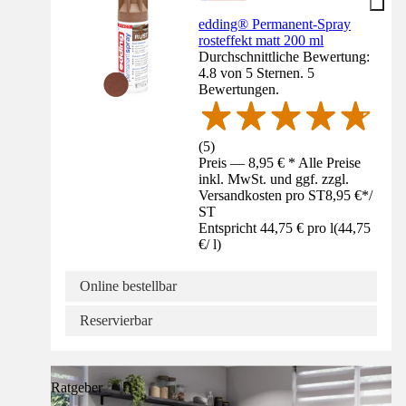
edding® Permanent-Spray
rosteffekt matt 200 ml
Durchschnittliche Bewertung:
4.8 von 5 Sternen. 5
Bewertungen.
(
5
)
Preis — 8,95 € * Alle Preise
inkl. MwSt. und ggf. zzgl.
Versandkosten pro ST
8,95 €
*
/
ST
Entspricht 44,75 € pro l
(
44,75
€
/
l
)
Online bestellbar
Reservierbar
Ratgeber