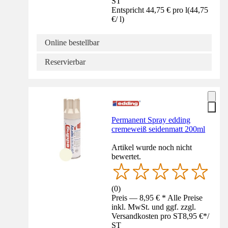
ST
Entspricht 44,75 € pro l
(
44,75
€
/
l
)
Online bestellbar
Reservierbar
Permanent Spray edding
cremeweiß seidenmatt 200ml
Artikel wurde noch nicht
bewertet.
(
0
)
Preis — 8,95 € * Alle Preise
inkl. MwSt. und ggf. zzgl.
Versandkosten pro ST
8,95 €
*
/
ST