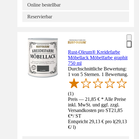
Online bestellbar
Reservierbar
Rust-Oleum® Kreidefarbe
Möbellack Möbelfarbe graphit
750 ml
Durchschnittliche Bewertung:
1 von 5 Sternen. 1 Bewertung.
(
1
)
Preis — 21,85 € * Alle Preise
inkl. MwSt. und ggf. zzgl.
Versandkosten pro ST
21,85
€
*
/
ST
Entspricht 29,13 € pro l
(
29,13
€
/
l
)