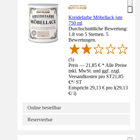
Kreidefarbe Möbellack jute
750 ml
Durchschnittliche Bewertung:
1.8 von 5 Sternen. 5
Bewertungen.
(
5
)
Preis — 21,85 € * Alle Preise
inkl. MwSt. und ggf. zzgl.
Versandkosten pro ST
21,85
€
*
/
ST
Entspricht 29,13 € pro l
(
29,13
€
/
l
)
Online bestellbar
Reservierbar