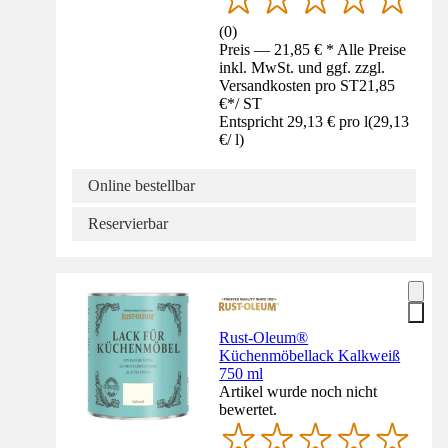
(
0
)
Preis — 21,85 € * Alle Preise
inkl. MwSt. und ggf. zzgl.
Versandkosten pro ST
21,85
€
*
/
ST
Entspricht 29,13 € pro l
(
29,13
€
/
l
)
Online bestellbar
Reservierbar
Rust-Oleum®
Küchenmöbellack Kalkweiß
750 ml
Artikel wurde noch nicht
bewertet.