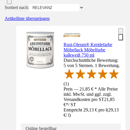
Sortiert nach:
Artikelliste überspringen
Rust-Oleum® Kreidefarbe
Möbellack Möbelfarbe
kalkweiß 750 ml
Durchschnittliche Bewertung:
5 von 5 Sternen. 1 Bewertung.
(
1
)
Preis — 21,85 € * Alle Preise
inkl. MwSt. und ggf. zzgl.
Versandkosten pro ST
21,85
€
*
/
ST
Entspricht 29,13 € pro l
(
29,13
€
/
l
)
Online bestellbar