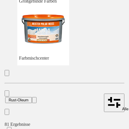
Großgebinde Farben
Farbmischcenter
Rust-Oleum
Alle
81 Ergebnisse