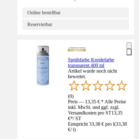
Online bestellbar
Reservierbar
Sprühfarbe Kreidefarbe
transparent 400 ml
Artikel wurde noch nicht
bewertet.
(
0
)
Preis — 13,35 € * Alle Preise
inkl. MwSt. und ggf. zzgl.
Versandkosten pro ST
13,35
€
*
/
ST
Entspricht 33,38 € pro l
(
33,38
€
/
l
)