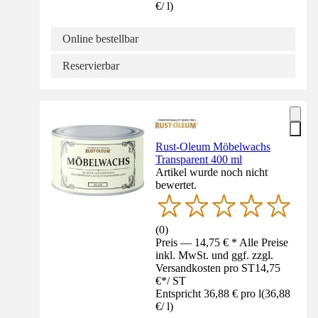
€
/
l
)
Online bestellbar
Reservierbar
Rust-Oleum Möbelwachs
Transparent 400 ml
Artikel wurde noch nicht
bewertet.
(
0
)
Preis — 14,75 € * Alle Preise
inkl. MwSt. und ggf. zzgl.
Versandkosten pro ST
14,75
€
*
/
ST
Entspricht 36,88 € pro l
(
36,88
€
/
l
)