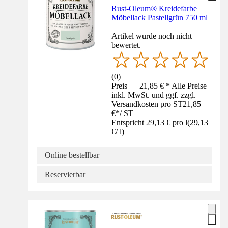
Rust-Oleum® Kreidefarbe
Möbellack Pastellgrün 750 ml
Artikel wurde noch nicht
bewertet.
(
0
)
Preis — 21,85 € * Alle Preise
inkl. MwSt. und ggf. zzgl.
Versandkosten pro ST
21,85
€
*
/
ST
Entspricht 29,13 € pro l
(
29,13
€
/
l
)
Online bestellbar
Reservierbar