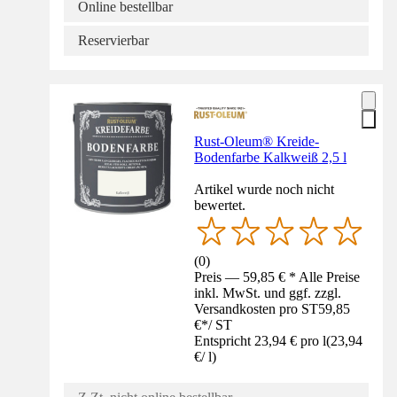
Online bestellbar
Reservierbar
Rust-Oleum® Kreide-
Bodenfarbe Kalkweiß 2,5 l
Artikel wurde noch nicht
bewertet.
(
0
)
Preis — 59,85 € * Alle Preise
inkl. MwSt. und ggf. zzgl.
Versandkosten pro ST
59,85
€
*
/
ST
Entspricht 23,94 € pro l
(
23,94
€
/
l
)