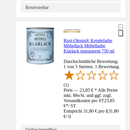
Reservierbar
Rust-Oleum® Kreidefarbe
Möbellack Möbelfarbe
Klarlack transparent 750 ml
Durchschnittliche Bewertung:
1 von 5 Sternen. 1 Bewertung.
(
1
)
Preis — 23,85 € * Alle Preise
inkl. MwSt. und ggf. zzgl.
Versandkosten pro ST
23,85
€
*
/
ST
Entspricht 31,80 € pro l
(
31,80
€
/
l
)
Online bestellbar