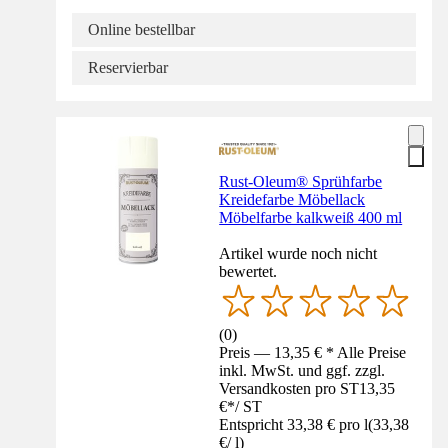
Online bestellbar
Reservierbar
Rust-Oleum® Sprühfarbe
Kreidefarbe Möbellack
Möbelfarbe kalkweiß 400 ml
Artikel wurde noch nicht
bewertet.
(
0
)
Preis — 13,35 € * Alle Preise
inkl. MwSt. und ggf. zzgl.
Versandkosten pro ST
13,35
€
*
/
ST
Entspricht 33,38 € pro l
(
33,38
€
/
l
)