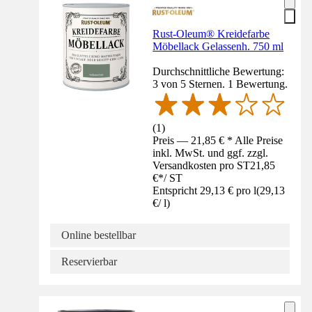
Rust-Oleum® Kreidefarbe
Möbellack Gelassenh. 750 ml
Durchschnittliche Bewertung:
3 von 5 Sternen. 1 Bewertung.
(
1
)
Preis — 21,85 € * Alle Preise
inkl. MwSt. und ggf. zzgl.
Versandkosten pro ST
21,85
€
*
/
ST
Entspricht 29,13 € pro l
(
29,13
€
/
l
)
Online bestellbar
Reservierbar