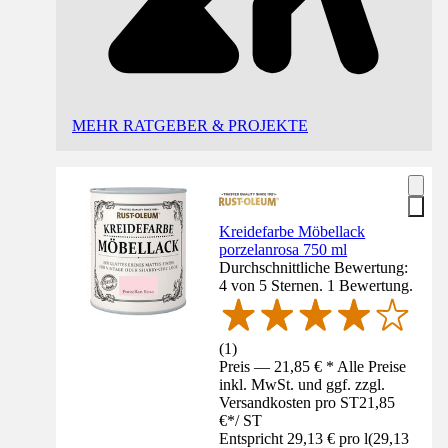
MEHR RATGEBER & PROJEKTE
Kreidefarbe Möbellack
porzelanrosa 750 ml
Durchschnittliche Bewertung:
4 von 5 Sternen. 1 Bewertung.
(
1
)
Preis — 21,85 € * Alle Preise
inkl. MwSt. und ggf. zzgl.
Versandkosten pro ST
21,85
€
*
/
ST
Entspricht 29,13 € pro l
(
29,13