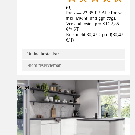
(
0
)
Preis — 22,85 € * Alle Preise
inkl. MwSt. und ggf. zzgl.
Versandkosten pro ST
22,85
€
*
/
ST
Entspricht 30,47 € pro l
(
30,47
€
/
l
)
Online bestellbar
Nicht reservierbar
Ratgeber