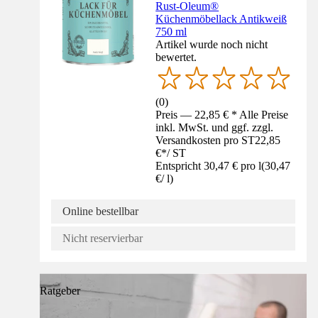
Rust-Oleum®
Küchenmöbellack Antikweiß
750 ml
Artikel wurde noch nicht
bewertet.
(
0
)
Preis — 22,85 € * Alle Preise
inkl. MwSt. und ggf. zzgl.
Versandkosten pro ST
22,85
€
*
/
ST
Entspricht 30,47 € pro l
(
30,47
€
/
l
)
Online bestellbar
Nicht reservierbar
Ratgeber