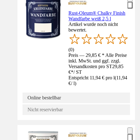
Rust-Oleum® Chalky Finish
Wandfarbe weiß 2,5 l
Artikel wurde noch nicht
bewertet.
(
0
)
Preis — 29,85 € * Alle Preise
inkl. MwSt. und ggf. zzgl.
Versandkosten pro ST
29,85
€
*
/
ST
Entspricht 11,94 € pro l
(
11,94
€
/
l
)
Online bestellbar
Nicht reservierbar