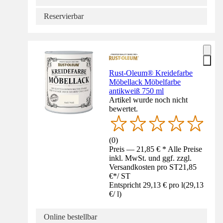
Reservierbar
Rust-Oleum® Kreidefarbe
Möbellack Möbelfarbe
antikweiß 750 ml
Artikel wurde noch nicht
bewertet.
(
0
)
Preis — 21,85 € * Alle Preise
inkl. MwSt. und ggf. zzgl.
Versandkosten pro ST
21,85
€
*
/
ST
Entspricht 29,13 € pro l
(
29,13
€
/
l
)
Online bestellbar