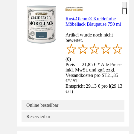
Rust-Oleum® Kreidefarbe
Möbellack Blaupause 750 ml
Artikel wurde noch nicht
bewertet.
(
0
)
Preis — 21,85 € * Alle Preise
inkl. MwSt. und ggf. zzgl.
Versandkosten pro ST
21,85
€
*
/
ST
Entspricht 29,13 € pro l
(
29,13
€
/
l
)
Online bestellbar
Reservierbar