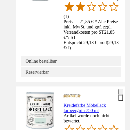
(
1
)
Preis — 21,85 € * Alle Preise
inkl. MwSt. und ggf. zzgl.
Versandkosten pro ST
21,85
€
*
/
ST
Entspricht 29,13 € pro l
(
29,13
€
/
l
)
Online bestellbar
Reservierbar
Kreidefarbe Möbellack
lorbeergrün 750 ml
Artikel wurde noch nicht
bewertet.