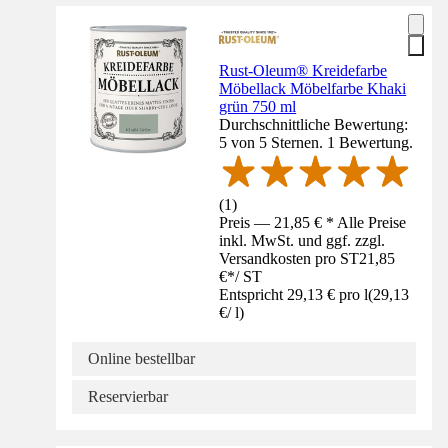
Rust-Oleum® Kreidefarbe
Möbellack Möbelfarbe Khaki
grün 750 ml
Durchschnittliche Bewertung:
5 von 5 Sternen. 1 Bewertung.
(
1
)
Preis — 21,85 € * Alle Preise
inkl. MwSt. und ggf. zzgl.
Versandkosten pro ST
21,85
€
*
/
ST
Entspricht 29,13 € pro l
(
29,13
€
/
l
)
Online bestellbar
Reservierbar