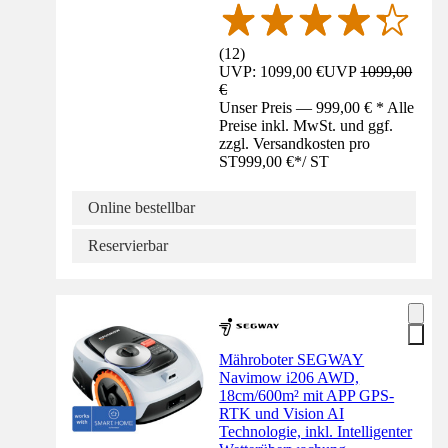
(
12
)
UVP: 1099,00 €
UVP
1099,00
€
Unser Preis — 999,00 € * Alle
Preise inkl. MwSt. und ggf.
zzgl. Versandkosten pro
ST
999,00 €
*
/
ST
Online bestellbar
Reservierbar
Mähroboter SEGWAY
Navimow i206 AWD,
18cm/600m² mit APP GPS-
RTK und Vision AI
Technologie, inkl. Intelligenter