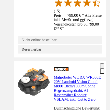
(
15
)
Preis — 799,00 € * Alle Preise
inkl. MwSt. und ggf. zzgl.
Versandkosten pro ST
799,00
€
*
/
ST
Nicht online bestellbar
Reservierbar
Mähroboter WORX WR308E
20V Landroid Vision Cloud
M800 18cm/1000m², ohne
Begrenzungsdraht, AI-
Rasenmäher Roboter
VSLAM, inkl. Cut to Zero
Durchschnittliche Bewertung: