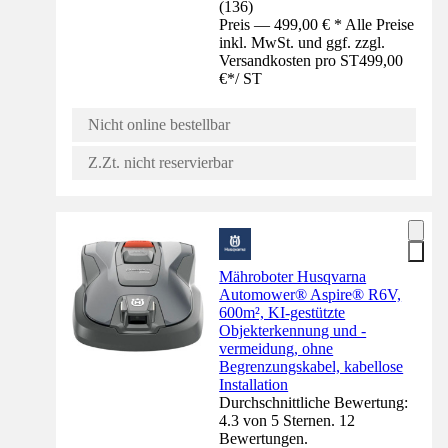
(
136
)
Preis — 499,00 € * Alle Preise
inkl. MwSt. und ggf. zzgl.
Versandkosten pro ST
499,00
€
*
/
ST
Nicht online bestellbar
Z.Zt. nicht reservierbar
Mähroboter Husqvarna
Automower® Aspire® R6V,
600m², KI-gestützte
Objekterkennung und -
vermeidung, ohne
Begrenzungskabel, kabellose
Installation
Durchschnittliche Bewertung:
4.3 von 5 Sternen. 12
Bewertungen.