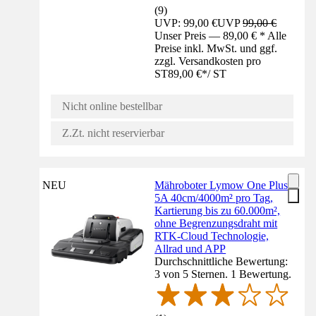
(
9
)
UVP: 99,00 €
UVP
99,00 €
Unser Preis — 89,00 € * Alle
Preise inkl. MwSt. und ggf.
zzgl. Versandkosten pro
ST
89,00 €
*
/
ST
Nicht online bestellbar
Z.Zt. nicht reservierbar
NEU
Mähroboter Lymow One Plus
5A 40cm/4000m² pro Tag,
Kartierung bis zu 60.000m²,
ohne Begrenzungsdraht mit
RTK-Cloud Technologie,
Allrad und APP
Durchschnittliche Bewertung:
3 von 5 Sternen. 1 Bewertung.