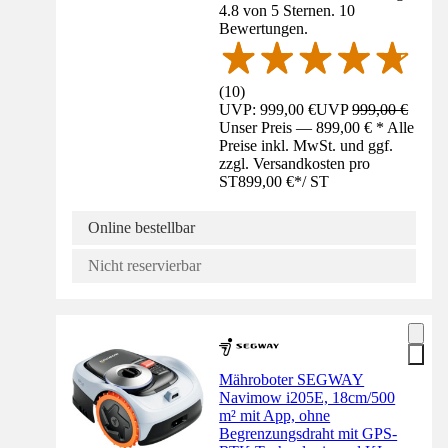
4.8 von 5 Sternen. 10
Bewertungen.
(
10
)
UVP: 999,00 €
UVP
999,00 €
Unser Preis — 899,00 € * Alle
Preise inkl. MwSt. und ggf.
zzgl. Versandkosten pro
ST
899,00 €
*
/
ST
Online bestellbar
Nicht reservierbar
Mähroboter SEGWAY
Navimow i205E, 18cm/500
m² mit App, ohne
Begrenzungsdraht mit GPS-