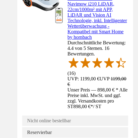
Navimow i210 LiDAR,
22cm/1000m² mit APP,
LiDAR und Vision AI
Technologie, inkl. Intelligenter
Wetterüberwachung -
Kompatibel mit Smart Home
by hornbach
Durchschnittliche Bewertung:
4.4 von 5 Sternen. 16
Bewertungen.
(
16
)
UVP: 1199,00 €
UVP
1199,00
€
Unser Preis — 898,00 € * Alle
Preise inkl. MwSt. und ggf.
zzgl. Versandkosten pro
ST
898,00 €
*
/
ST
Nicht online bestellbar
Reservierbar