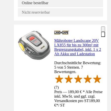
Online bestellbar
Nicht reservierbar
Mähroboter Landxcape 20V
LX855 für bis zu 300m² mit
Begrenzungskabel, inkl. 1 x 2
Ah Akku und Ladestation
Durchschnittliche Bewertung:
5 von 5 Sternen. 7
Bewertungen.
(
7
)
Preis — 189,00 € * Alle Preise
inkl. MwSt. und ggf. zzgl.
Versandkosten pro ST
189,00
€
*
/
ST