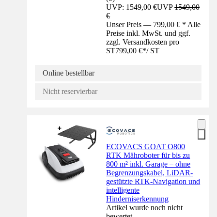
UVP: 1549,00 €
UVP
1549,00
€
Unser Preis — 799,00 € * Alle
Preise inkl. MwSt. und ggf.
zzgl. Versandkosten pro
ST
799,00 €
*
/
ST
Online bestellbar
Nicht reservierbar
ECOVACS GOAT O800
RTK Mähroboter für bis zu
800 m² inkl. Garage – ohne
Begrenzungskabel, LiDAR-
gestützte RTK-Navigation und
intelligente
Hinderniserkennung
Artikel wurde noch nicht
bewertet.