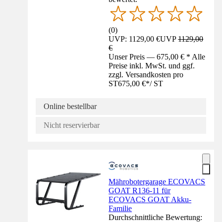
(
0
)
UVP: 1129,00 €
UVP
1129,00
€
Unser Preis — 675,00 € * Alle
Preise inkl. MwSt. und ggf.
zzgl. Versandkosten pro
ST
675,00 €
*
/
ST
Online bestellbar
Nicht reservierbar
Mährobotergarage ECOVACS
GOAT R136-11 für
ECOVACS GOAT Akku-
Familie
Durchschnittliche Bewertung: