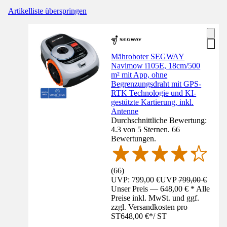
Artikelliste überspringen
Mähroboter SEGWAY
Navimow i105E, 18cm/500
m² mit App, ohne
Begrenzungsdraht mit GPS-
RTK Technologie und KI-
gestützte Kartierung, inkl.
Antenne
Durchschnittliche Bewertung:
4.3 von 5 Sternen. 66
Bewertungen.
(
66
)
UVP: 799,00 €
UVP
799,00 €
Unser Preis — 648,00 € * Alle
Preise inkl. MwSt. und ggf.
zzgl. Versandkosten pro
ST
648,00 €
*
/
ST