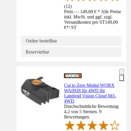
(
12
)
Preis — 149,00 € * Alle Preise
inkl. MwSt. und ggf. zzgl.
Versandkosten pro ST
149,00
€
*
/
ST
Online bestellbar
Reservierbar
Cut to Zero Modul WORX
WA0928 für 4WD für
Landroid Vision Cloud M/L
4WD
Durchschnittliche Bewertung:
4.2 von 5 Sternen. 9
Bewertungen.