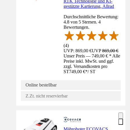
RTK Technologie und KI-
gestützte Kartierung, Allrad
Durchschnittliche Bewertung:
4.8 von 5 Sternen. 4
Bewertungen.
(
4
)
UVP: 869,00 €
UVP
869,00 €
Unser Preis — 749,00 € * Alle
Preise inkl. MwSt. und ggf.
zzgl. Versandkosten pro
ST
749,00 €
*
/
ST
Online bestellbar
Z.Zt. nicht reservierbar
Mähroboter ECOVACS