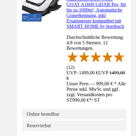
GOAT A1600 LiDAR Pro, für
bis zu 1600m², Automatische
Graserkennung, inkl
Ersatzmesser kompatibel mit
SMART HOME by hornbach
Durchschnittliche Bewertung:
4.8 von 5 Sternen. 12
Bewertungen.
(
12
)
UVP: 1499,00 €
UVP
1499,00
€
Unser Preis — 999,00 € * Alle
Preise inkl. MwSt. und ggf.
zzgl. Versandkosten pro
ST
999,00 €
*
/
ST
Online bestellbar
Reservierbar