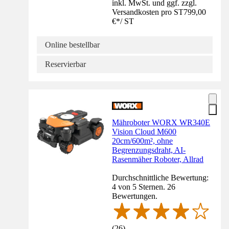
inkl. MwSt. und ggf. zzgl.
Versandkosten pro ST
799,00
€
*
/
ST
Online bestellbar
Reservierbar
Mähroboter WORX WR340E
Vision Cloud M600
20cm/600m², ohne
Begrenzungsdraht, AI-
Rasenmäher Roboter, Allrad
Durchschnittliche Bewertung:
4 von 5 Sternen. 26
Bewertungen.
(
26
)