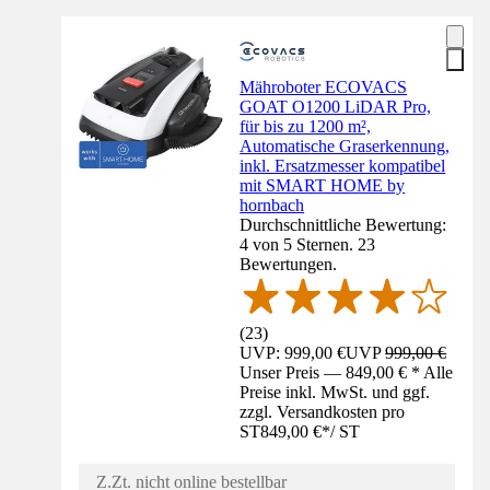
Mähroboter ECOVACS
GOAT O1200 LiDAR Pro,
für bis zu 1200 m²,
Automatische Graserkennung,
inkl. Ersatzmesser kompatibel
mit SMART HOME by
hornbach
Durchschnittliche Bewertung:
4 von 5 Sternen. 23
Bewertungen.
(
23
)
UVP: 999,00 €
UVP
999,00 €
Unser Preis — 849,00 € * Alle
Preise inkl. MwSt. und ggf.
zzgl. Versandkosten pro
ST
849,00 €
*
/
ST
Z.Zt. nicht online bestellbar