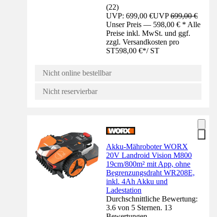
(
22
)
UVP: 699,00 €
UVP
699,00 €
Unser Preis — 598,00 € * Alle
Preise inkl. MwSt. und ggf.
zzgl. Versandkosten pro
ST
598,00 €
*
/
ST
Nicht online bestellbar
Nicht reservierbar
Akku-Mähroboter WORX
20V Landroid Vision M800
19cm/800m² mit App, ohne
Begrenzungsdraht WR208E,
inkl. 4Ah Akku und
Ladestation
Durchschnittliche Bewertung:
3.6 von 5 Sternen. 13
Bewertungen.