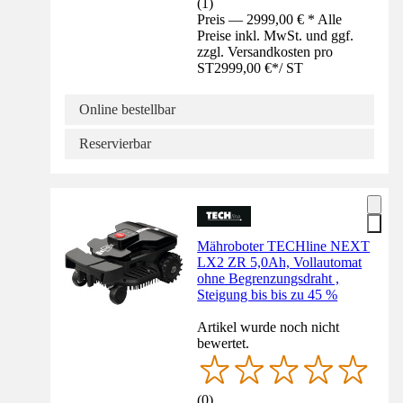
(
1
)
Preis — 2999,00 € * Alle
Preise inkl. MwSt. und ggf.
zzgl. Versandkosten pro
ST
2999,00 €
*
/
ST
Online bestellbar
Reservierbar
Mähroboter TECHline NEXT
LX2 ZR 5,0Ah, Vollautomat
ohne Begrenzungsdraht ,
Steigung bis bis zu 45 %
Artikel wurde noch nicht
bewertet.
(
0
)