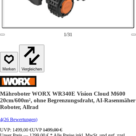
1
/
31
Vergleichen
Mähroboter WORX WR340E Vision Cloud M600
20cm/600m², ohne Begrenzungsdraht, AI-Rasenmäher
Roboter, Allrad
4
(26 Bewertungen)
UVP: 1499,00 €
UVP
1499,00 €
Unser Preis — 1299,00 € * Alle Preise inkl. MwSt. und ggf. zzgl.