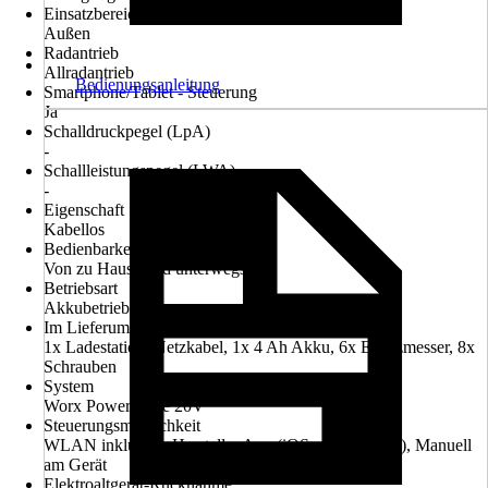
Einsatzbereich
Außen
Radantrieb
Allradantrieb
Bedienungsanleitung
Smartphone/Tablet - Steuerung
Ja
Schalldruckpegel (LpA)
-
Schallleistungspegel (LWA)
-
Eigenschaft
Kabellos
Bedienbarkeit über App
Von zu Hause und unterwegs
Betriebsart
Akkubetrieb
Im Lieferumfang enthalten
1x Ladestation, Netzkabel, 1x 4 Ah Akku, 6x Ersatzmesser, 8x
Schrauben
System
Worx PowerShare 20V
Steuerungsmöglichkeit
WLAN inklusive, Hersteller App (iOS und Android), Manuell
am Gerät
Elektroaltgerät-Rücknahme