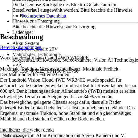
Die kostenlose Rückgabe des Elektro-Geräts kann im
Bestellverlauf ausgewählt werden. Bitte beachte die Hinweise
zur Entsorgung.
Technisches Datenblatt
Hinweis zur Entsorgung
Bitte beachte die Hinweise zur Entsorgung
Ladedauer
Beschreibung
80 min
Akku-System
Bereich überspringen
Worx PowerShare 20V
Mähroboter-Technologie
Worx Landroid Vision Cloud 4WD WR340E
KI-gestützt, RTK-Cloud, Stereo-Kamera, Vision AI Technologie
EAN
Maximale Traktion. Maximale Intelligenz. Maximale Freiheit.
6941504405325, 6941504411760
Der Mähroboter für extreme Gärten
Der Landroid Vision Cloud 4WD WR340E wurde speziell für
anspruchsvolle Gärten entwickelt und ist ideal für Rasenflächen bis zu
600 m². Dank leistungsstarkem Allradantrieb (4WD) meistert er selbst
schwieriges Terrain und Steigungen bis zu 84 % souverän.
Das bewegliche, gelagerte Chassis sorgt dafür, dass alle Räder
jederzeit Bodenkontakt behalten – selbst auf unebenem Gelände. Das
Ergebnis: maximale Traktion, hohe Stabilität und ein gleichmäßiges
Mähbild auch bei starken Gefällen oder Bodenwellen.
Intelligenz, die weiter denkt
Modernste Vision-AI in Kombination mit Stereo-Kamera und V-
Mehr anzeigen