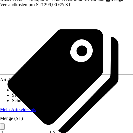
Versandkosten pro ST
1299,00 €
*
/
ST
Art.-Nr.
12668218
Flächenempfehlung
:
Für bis zu 600 m²
Sensoren
:
Regensensor, Hebesensor
Schnittbreite
:
20 cm
Mehr Artikeldetails
Menge (ST)
1 ST