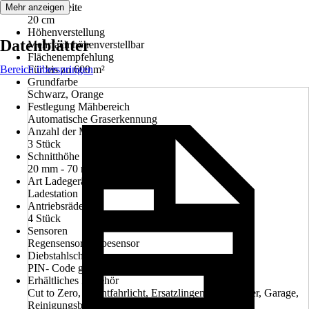
Schnittbreite
Mehr anzeigen
20 cm
Höhenverstellung
Datenblätter
Mehrfach höhenverstellbar
Flächenempfehlung
Bereich überspringen
Für bis zu 600 m²
Grundfarbe
Schwarz, Orange
Festlegung Mähbereich
Automatische Graserkennung
Anzahl der Messer
3 Stück
Schnitthöhe min - max
20 mm - 70 mm
Art Ladegerät
Ladestation
Antriebsräder
4 Stück
Sensoren
Regensensor, Hebesensor
Diebstahlschutz
PIN- Code geschützt
Erhältliches Zubehör
Cut to Zero, Nachtfahrlicht, Ersatzlingen, Ersatzräder, Garage,
Reinigungsbürsten