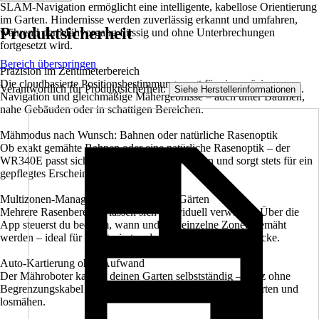
SLAM-Navigation ermöglicht eine intelligente, kabellose Orientierung
im Garten. Hindernisse werden zuverlässig erkannt und umfahren,
Produktsicherheit
während der Mähvorgang flüssig und ohne Unterbrechungen
fortgesetzt wird.
Bereich überspringen
Präzision im Zentimeterbereich
Die cloudbasierte Positionsbestimmung sorgt für eine präzise
Verantwortlich für Produktsicherheit:
.
Siehe Herstellerinformationen
Navigation und gleichmäßige Mähergebnisse – auch unter Bäumen,
nahe Gebäuden oder in schattigen Bereichen.
Mähmodus nach Wunsch: Bahnen oder natürliche Rasenoptik
Ob exakt gemähte Bahnen oder eine natürliche Rasenoptik – der
WR340E passt sich deinem bevorzugten Stil an und sorgt stets für ein
gepflegtes Erscheinungsbild.
Multizonen-Management für komplexe Gärten
Mehrere Rasenbereiche lassen sich individuell verwalten. Über die
App steuerst du bequem, wann und wie einzelne Zonen gemäht
werden – ideal für strukturierte oder verwinkelte Grundstücke.
Auto-Kartierung ohne Aufwand
Der Mähroboter kartiert deinen Garten selbstständig – ganz ohne
Begrenzungskabel oder zusätzliche Hardware. Einfach starten und
losmähen.