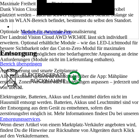
Maximale Freiheit bei der Platzierung
Dank Vision Cloud und V-SLAM kann die Ladestation flexibel
platziert werden – auch an schwer zugänglichen Stellen. Solange sie
sich im WLAN-Bereich befindet, bestimmst du selbst den Standort.
Optionale Module für maximale Personalisierung
Sicherheits-/Warnhinweis
Der Landroid Vision Cloud AWD WR340E lässt sich individuell
erweitern. Optional erhältliche Module – wie das LED-Lichtmodul für
bessere Sichtbarkeit oder das Cut-to-Zero-Modul für maximalen
Entsorgung
Kantenschnitt – ermöglichen eine bedarfsgerechte Anpassung an deine
Anforderungen (Module nicht im Lieferumfang enthalten).
Bereich überspringen
App-Steuerung und smarte Zeitplanung
Alle Funktionen steuerst du komfortabel über die App: Mähpläne
erstellen, Zonen verwalten oder Einstellungen anpassen – jederzeit und
von überall.
Elektrogeräte, Batterien, Akkus und Leuchtmittel dürfen nicht im
Hausmüll entsorgt werden. Batterien, Akkus und Leuchtmittel sind vor
der Entsorgung aus dem Gerät zu entnehmen, sofern dies
zerstörungsfrei möglich ist. Mehr Informationen findest Du bei unseren
Entsorgungsservices
.
Wenn dieser Artikel von einem Marktplatz-Verkäufer angeboten wird,
findest Du die Hinweise zur Rücknahme von Altgeräten durch Klick
auf den Verkäufernamen.