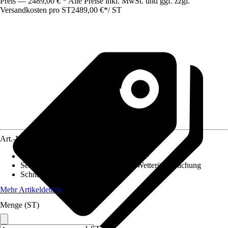
Preis — 2489,00 € * Alle Preise inkl. MwSt. und ggf. zzgl.
Versandkosten pro ST
2489,00 €
*
/
ST
Art.-Nr.
12663575
Flächenempfehlung
:
Für bis zu 2000 m²
Sensoren
:
Regensensor, Intelligente Wetterüberwachung
Schnittbreite
:
43 cm
Mehr Artikeldetails
Menge (ST)