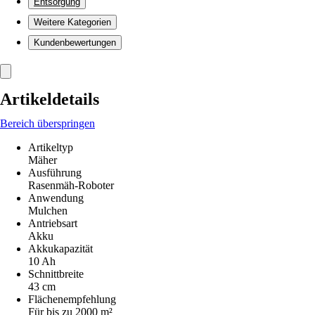
Entsorgung
Weitere Kategorien
Kundenbewertungen
Artikeldetails
Bereich überspringen
Artikeltyp
Mäher
Ausführung
Rasenmäh-Roboter
Anwendung
Mulchen
Antriebsart
Akku
Akkukapazität
10 Ah
Schnittbreite
43 cm
Flächenempfehlung
Für bis zu 2000 m²