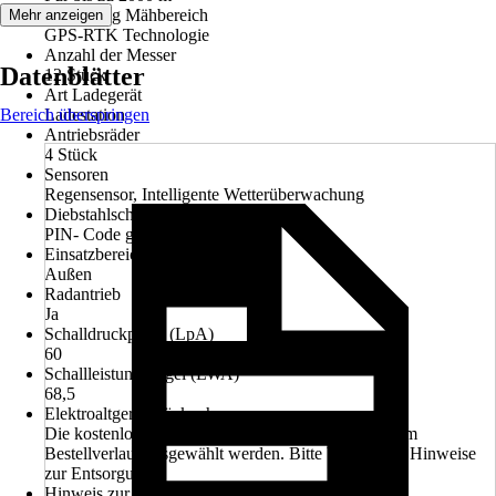
Festlegung Mähbereich
Mehr anzeigen
GPS-RTK Technologie
Anzahl der Messer
Datenblätter
12 Stück
Art Ladegerät
Bereich überspringen
Ladestation
Antriebsräder
4 Stück
Sensoren
Regensensor, Intelligente Wetterüberwachung
Diebstahlschutz
PIN- Code geschützt
Einsatzbereich
Außen
Radantrieb
Ja
Schalldruckpegel (LpA)
60
Schallleistungspegel (LWA)
68,5
Elektroaltgerät-Rücknahme
Die kostenlose Rückgabe des Elektro-Geräts kann im
Bestellverlauf ausgewählt werden. Bitte beachte die Hinweise
zur Entsorgung.
Hinweis zur Entsorgung