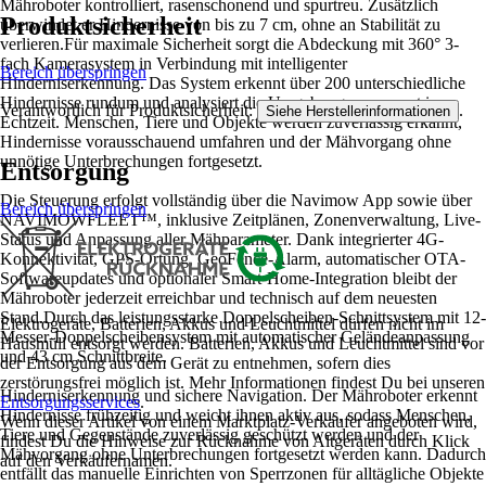
Mähroboter kontrolliert, rasenschonend und spurtreu. Zusätzlich
Produktsicherheit
überwindet er Hindernisse von bis zu 7 cm, ohne an Stabilität zu
verlieren.Für maximale Sicherheit sorgt die Abdeckung mit 360° 3-
fach Kamerasystem in Verbindung mit intelligenter
Bereich überspringen
Hinderniserkennung. Das System erkennt über 200 unterschiedliche
Hindernisse rundum und analysiert die Umgebung permanent in
Verantwortlich für Produktsicherheit:
.
Siehe Herstellerinformationen
Echtzeit. Menschen, Tiere und Objekte werden zuverlässig erkannt,
Hindernisse vorausschauend umfahren und der Mähvorgang ohne
unnötige Unterbrechungen fortgesetzt.
Entsorgung
Die Steuerung erfolgt vollständig über die Navimow App sowie über
Bereich überspringen
NAVIMOWFLEET™, inklusive Zeitplänen, Zonenverwaltung, Live-
Status und Anpassung aller Mähparameter. Dank integrierter 4G-
Konnektivität, GPS-Ortung, GeoFence-Alarm, automatischer OTA-
Softwareupdates und optionaler Smart-Home-Integration bleibt der
Mähroboter jederzeit erreichbar und technisch auf dem neuesten
Stand.Durch das leistungsstarke Doppelscheiben-Schnittsystem mit 12-
Elektrogeräte, Batterien, Akkus und Leuchtmittel dürfen nicht im
Messer-Doppelscheibensystem mit automatischer Geländeanpassung
Hausmüll entsorgt werden. Batterien, Akkus und Leuchtmittel sind vor
und 43 cm Schnittbreite.
der Entsorgung aus dem Gerät zu entnehmen, sofern dies
zerstörungsfrei möglich ist. Mehr Informationen findest Du bei unseren
Hinderniserkennung und sichere Navigation. Der Mähroboter erkennt
Entsorgungsservices
.
Hindernisse frühzeitig und weicht ihnen aktiv aus, sodass Menschen,
Wenn dieser Artikel von einem Marktplatz-Verkäufer angeboten wird,
Tiere und Gegenstände zuverlässig geschützt werden und der
findest Du die Hinweise zur Rücknahme von Altgeräten durch Klick
Mähvorgang ohne Unterbrechungen fortgesetzt werden kann. Dadurch
auf den Verkäufernamen.
entfällt das manuelle Einrichten von Sperrzonen für alltägliche Objekte