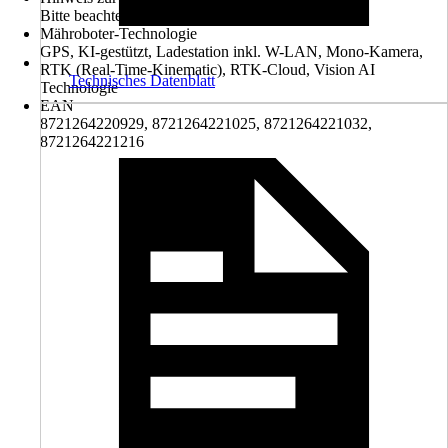
Bitte beachte die Hinweise zur Entsorgung
Mähroboter-Technologie
GPS, KI-gestützt, Ladestation inkl. W-LAN, Mono-Kamera,
RTK (Real-Time-Kinematic), RTK-Cloud, Vision AI
Technisches Datenblatt
Technologie
EAN
8721264220929, 8721264221025, 8721264221032,
8721264221216