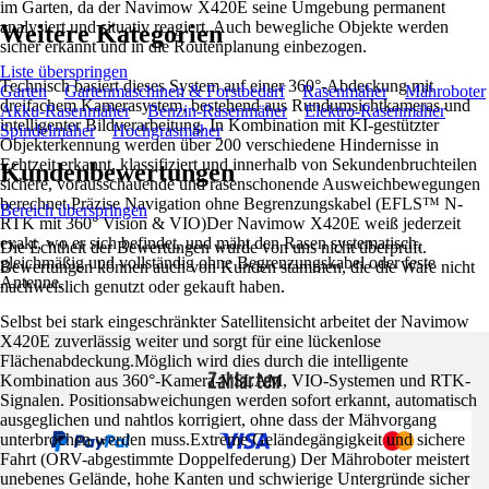
im Garten, da der Navimow X420E seine Umgebung permanent
analysiert und situativ reagiert. Auch bewegliche Objekte werden
Weitere Kategorien
sicher erkannt und in die Routenplanung einbezogen.
Liste überspringen
Technisch basiert dieses System auf einer 360°-Abdeckung mit
Garten
Gartenmaschinen & Forstbedarf
Rasenmäher
Mähroboter
dreifachem Kamerasystem, bestehend aus Rundumsichtkameras und
Akku-Rasenmäher
Benzin-Rasenmäher
Elektro-Rasenmäher
intelligenter Bildverarbeitung. In Kombination mit KI-gestützter
Spindelmäher
Hochgrasmäher
Objekterkennung werden über 200 verschiedene Hindernisse in
Echtzeit erkannt, klassifiziert und innerhalb von Sekundenbruchteilen
Kundenbewertungen
sichere, vorausschauende und rasenschonende Ausweichbewegungen
berechnet.Präzise Navigation ohne Begrenzungskabel (EFLS™ N-
Bereich überspringen
RTK mit 360° Vision & VIO)Der Navimow X420E weiß jederzeit
exakt, wo er sich befindet, und mäht den Rasen systematisch,
Die Echtheit der Bewertungen wurde von uns nicht überprüft.
gleichmäßig und vollständig ohne Begrenzungskabel oder feste
Bewertungen können auch von Kunden stammen, die die Ware nicht
Antenne.
nachweislich genutzt oder gekauft haben.
Selbst bei stark eingeschränkter Satellitensicht arbeitet der Navimow
X420E zuverlässig weiter und sorgt für eine lückenlose
Flächenabdeckung.Möglich wird dies durch die intelligente
Zahlarten
Kombination aus 360°-Kamera-VSLAM, VIO-Systemen und RTK-
Signalen. Positionsabweichungen werden sofort erkannt, automatisch
ausgeglichen und nahtlos korrigiert, ohne dass der Mähvorgang
unterbrochen werden muss.Extreme Geländegängigkeit und sichere
Fahrt (ORV-abgestimmte Doppelfederung) Der Mähroboter meistert
unebenes Gelände, hohe Kanten und schwierige Untergründe sicher