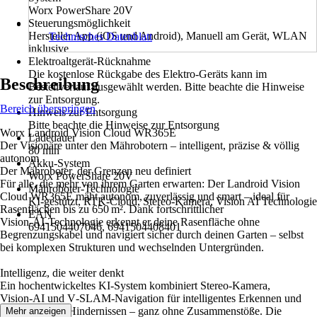
Worx PowerShare 20V
Steuerungsmöglichkeit
Hersteller App (iOS und Android), Manuell am Gerät, WLAN
Technisches Datenblatt
inklusive
Elektroaltgerät-Rücknahme
Die kostenlose Rückgabe des Elektro-Geräts kann im
Beschreibung
Bestellverlauf ausgewählt werden. Bitte beachte die Hinweise
zur Entsorgung.
Bereich überspringen
Hinweis zur Entsorgung
Bitte beachte die Hinweise zur Entsorgung
Worx Landroid Vision Cloud WR365E
Ladedauer
Der Visionäre unter den Mährobotern – intelligent, präzise & völlig
80 min
autonom
Akku-System
Der Mähroboter, der Grenzen neu definiert
Worx PowerShare 20V
Für alle, die mehr von ihrem Garten erwarten: Der Landroid Vision
Mähroboter-Technologie
Cloud WR365E mäht autonom, zuverlässig und smart – ideal für
KI-gestützt, RTK-Cloud, Stereo-Kamera, Vision AI Technologie
Rasenflächen bis zu 650 m². Dank fortschrittlicher
EAN
Vision‑AI‑Technologie erkennt er deine Rasenfläche ohne
6941504407046, 6941504408401
Begrenzungskabel und navigiert sicher durch deinen Garten – selbst
bei komplexen Strukturen und wechselnden Untergründen.
Intelligenz, die weiter denkt
Ein hochentwickeltes KI-System kombiniert Stereo‑Kamera,
Vision‑AI und V‑SLAM‑Navigation für intelligentes Erkennen und
Umfahren von Hindernissen – ganz ohne Zusammenstöße. Die
Mehr anzeigen