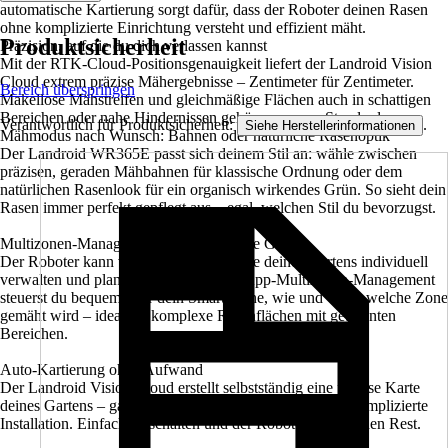
automatische Kartierung sorgt dafür, dass der Roboter deinen Rasen
ohne komplizierte Einrichtung versteht und effizient mäht.
Produktsicherheit
Präzision, auf die du dich verlassen kannst
Mit der RTK‑Cloud‑Positionsgenauigkeit liefert der Landroid Vision
Cloud extrem präzise Mähergebnisse – Zentimeter für Zentimeter.
Bereich überspringen
Makellose Mähstreifen und gleichmäßige Flächen auch in schattigen
Bereichen oder nahe Hindernissen gehören so zum Standard.
Verantwortlich für Produktsicherheit:
.
Siehe Herstellerinformationen
Mähmodus nach Wunsch: Bahnen oder natürliche Rasenoptik
Der Landroid WR365E passt sich deinem Stil an: wähle zwischen
präzisen, geraden Mähbahnen für klassische Ordnung oder dem
natürlichen Rasenlook für ein organisch wirkendes Grün. So sieht dein
Rasen immer perfekt gepflegt aus – egal, welchen Stil du bevorzugst.
Multizonen‑Management für strukturierte Gärten
Der Roboter kann verschiedene Bereiche deines Gartens individuell
verwalten und planen. Mit dem Smart‑App‑Multizonen‑Management
steuerst du bequem über dein Smartphone, wie und wann welche Zone
gemäht wird – ideal für komplexe Rasenflächen mit getrennten
Bereichen.
Auto‑Kartierung ohne Aufwand
Der Landroid Vision Cloud erstellt selbstständig eine präzise Karte
deines Gartens – ganz ohne zusätzliche Hardware oder komplizierte
Installation. Einfach einschalten und der Roboter erledigt den Rest.