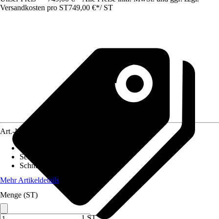
Versandkosten pro ST
749,00 €
*
/
ST
Art.-Nr.
12655426
Flächenempfehlung
:
Für bis zu 650 m²
Sensoren
:
Hebesensor, Regensensor
Schnittbreite
:
18 cm
Mehr Artikeldetails
Menge (ST)
1 ST