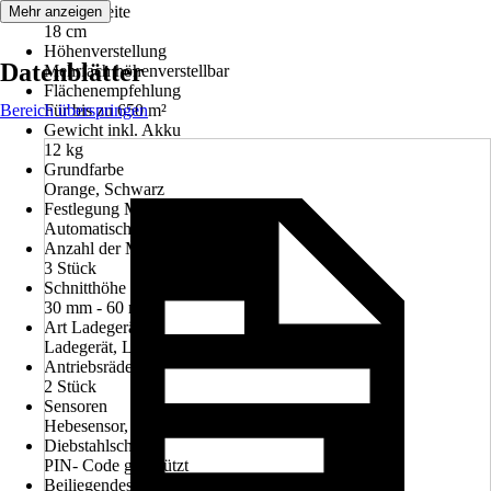
Schnittbreite
Mehr anzeigen
18 cm
Höhenverstellung
Datenblätter
Mehrfach höhenverstellbar
Flächenempfehlung
Bereich überspringen
Für bis zu 650 m²
Gewicht inkl. Akku
12 kg
Grundfarbe
Orange, Schwarz
Festlegung Mähbereich
Automatische Graserkennung
Anzahl der Messer
3 Stück
Schnitthöhe min - max
30 mm - 60 mm
Art Ladegerät
Ladegerät, Ladestation
Antriebsräder
2 Stück
Sensoren
Hebesensor, Regensensor
Diebstahlschutz
PIN- Code geschützt
Beiliegendes Zubehör