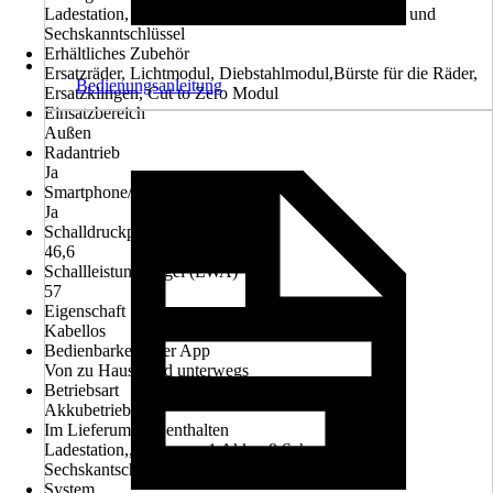
Ladestation, 6 Messer, 1 Akku WA3644, Schrauben und
Sechskanntschlüssel
Erhältliches Zubehör
Ersatzräder, Lichtmodul, Diebstahlmodul,Bürste für die Räder,
Bedienungsanleitung
Ersatzklingen, Cut to Zero Modul
Einsatzbereich
Außen
Radantrieb
Ja
Smartphone/Tablet - Steuerung
Ja
Schalldruckpegel (LpA)
46,6
Schallleistungspegel (LWA)
57
Eigenschaft
Kabellos
Bedienbarkeit über App
Von zu Hause und unterwegs
Betriebsart
Akkubetrieb
Im Lieferumfang enthalten
Ladestation,, 6 Messer, 1 Akku, 8 Schrauben und 1
Sechskantschlüssel, Mähroboter
System