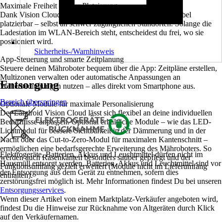
Maximale Freiheit bei der Platzierung
Dank Vision Cloud und V‑SLAM ist die Ladestation flexibel
platzierbar – selbst an schwer zugänglichen Standorten. Solange die
Ladestation im WLAN-Bereich steht, entscheidest du frei, wo sie
positioniert wird.
Sicherheits-/Warnhinweis
App‑Steuerung und smarte Zeitplanung
Steuere deinen Mähroboter bequem über die App: Zeitpläne erstellen,
Multizonen verwalten oder automatische Anpassungen an
Entsorgung
Wetterbedingungen nutzen – alles direkt vom Smartphone aus.
Bereich überspringen
Optionale Module für maximale Personalisierung
Der Landroid Vision Cloud lässt sich flexibel an deine individuellen
Bedürfnisse anpassen. Optional erhältliche Module – wie das LED-
Lichtmodul für bessere Sichtbarkeit in der Dämmerung und in der
Nacht oder das Cut-to-Zero-Modul für maximalen Kantenschnitt –
ermöglichen eine bedarfsgerechte Erweiterung des Mähroboters. So
Elektrogeräte, Batterien, Akkus und Leuchtmittel dürfen nicht im
werden auch Rasenkanten besonders sauber gepflegt und der
Hausmüll entsorgt werden. Batterien, Akkus und Leuchtmittel sind vor
Funktionsumfang gezielt erweitert (Module nicht im Lieferumfang
der Entsorgung aus dem Gerät zu entnehmen, sofern dies
enthalten).
zerstörungsfrei möglich ist. Mehr Informationen findest Du bei unseren
Entsorgungsservices
.
Wenn dieser Artikel von einem Marktplatz-Verkäufer angeboten wird,
findest Du die Hinweise zur Rücknahme von Altgeräten durch Klick
auf den Verkäufernamen.