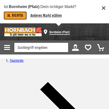
Ist
Bornheim (Pfalz)
Dein richtiger Markt?
JA, RICHTIG
Anderen Markt wählen
Bornheim (Pfalz)
Startseite