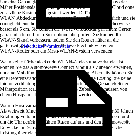
Um eine Genauigkeit im Zentimeterbereich zu erreichen, muss der
Mäher Positionsdaten empfangen, die über die Husqvarna Cloud ohne
zusätzliche Kosten bereitgestellt werden. Dafür ist eine
WLAN‑Abdeckung über die gesamte Rasenfläche erforderlich und sie
ermöglicht eine hervorragende Positionsgenauigkeit, typischerweise
besser als 5 cm. Sie können die WLAN‑Abdeckung in Ihrem Garten
ganz einfach mit Ihrem Smartphone überprüfen. Sie können Ihr
WLAN‑Signal verbessern, indem Sie den Router näher an die
gartenseitige Wand stellen oder Netzwerktechnik wie einen
Sicherheits-/Warnhinweis
WLAN‑Router oder ein Mesh‑WLAN‑System verwenden.
Wenn keine flächendeckende WLAN-Abdeckung vorhanden ist,
können Sie das Automower® Connect Modul als Zubehör erwerben,
um eine Mobilfunkverbindung zu ermöglichen. Alternativ können Sie
eine Referenzstation erwerben, eine eigenständige Lösung, die keine
Internetverbindung erfordert und eine noch höhere Genauigkeit der
Mäherposition (ca. 2–3 cm) bietet. Diese Zubehörteile müssen von
einem Husqvarna Fachhändler installiert werden.
Warum Husqvarna?
Als weltweit führender Anbieter von Mährobotern mit über 30 Jahren
Erfahrung vertrauen mehr als vier Millionen Kunden für einen rund
um die Uhr perfekt gemähten Rasen auf uns und den Automower®.
Entwickelt in Schweden, hergestellt in Europa – für verlässliche
Leistung über viele Jahre.