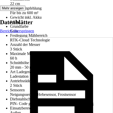
22 cm
Flächenempfehlung
Mehr anzeigen
Für bis zu 600 m²
Gewicht inkl. Akku
Datenblätter
9,9 kg
Grundfarbe
Bereich überspringen
Grau
Festlegung Mähbereich
RTK-Cloud Technologie
Anzahl der Messer
3 Stück
Maximale Mähzeit
60 h
Schnitthöhe min - max
20 mm - 50 mm
Art Ladegerät
Ladestation
Antriebsräder
2 Stück
Sensoren
Neigungssensor, Hebesensor, Frostsensor
Diebstahlschutz
PIN- Code geschützt, Sirene, App Benachrichtigung
Einsatzbereich
Außen