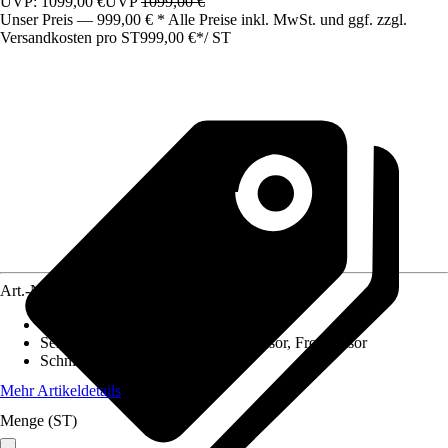
UVP: 1099,00 €
UVP
1099,00 €
Unser Preis — 999,00 € * Alle Preise inkl. MwSt. und ggf. zzgl.
Versandkosten pro ST
999,00 €
*
/
ST
Art.-Nr.
12695516
Flächenempfehlung
:
Für bis zu 600 m²
Sensoren
:
Neigungssensor, Hebesensor, Frostsensor
Schnittbreite
:
22 cm
Mehr Artikeldetails
Menge (ST)