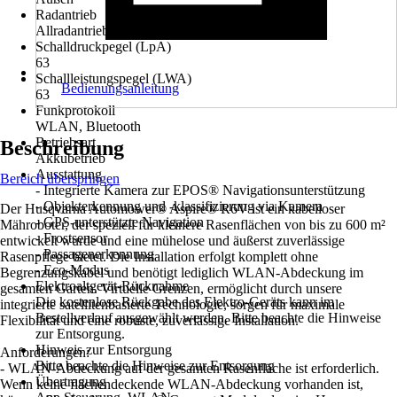
Radantrieb
Allradantrieb
Schalldruckpegel (LpA)
63
Schallleistungspegel (LWA)
Bedienungsanleitung
63
Funkprotokoll
WLAN, Bluetooth
Betriebsart
Beschreibung
Akkubetrieb
Ausstattung
Bereich überspringen
- Integrierte Kamera zur EPOS® Navigationsunterstützung
- Objekterkennung und -klassifizierung via Kamera
Der Husqvarna Automower® Aspire® R6V ist ein kabelloser
- GPS-unterstützte Navigation
Mähroboter, der speziell für kleinere Rasenflächen von bis zu 600 m²
- Frostsensor
entwickelt wurde und eine mühelose und äußerst zuverlässige
- Passagenerkennung
Rasenpflege bietet. Die Installation erfolgt komplett ohne
- Eco-Modus
Begrenzungskabel und benötigt lediglich WLAN-Abdeckung im
Elektroaltgerät-Rücknahme
gesamten Garten. Virtuelle Grenzen, ermöglicht durch unsere
Die kostenlose Rückgabe des Elektro-Geräts kann im
integrierte satellitenbasierte Technologie, sorgen für maximale
Bestellverlauf ausgewählt werden. Bitte beachte die Hinweise
Flexibilität und eine robuste, zuverlässige Installation.
zur Entsorgung.
Hinweis zur Entsorgung
Anforderungen:
Bitte beachte die Hinweise zur Entsorgung
- WLAN-Abdeckung auf der gesamten Rasenfläche ist erforderlich.
Übertragung
Wenn keine flächendeckende WLAN-Abdeckung vorhanden ist,