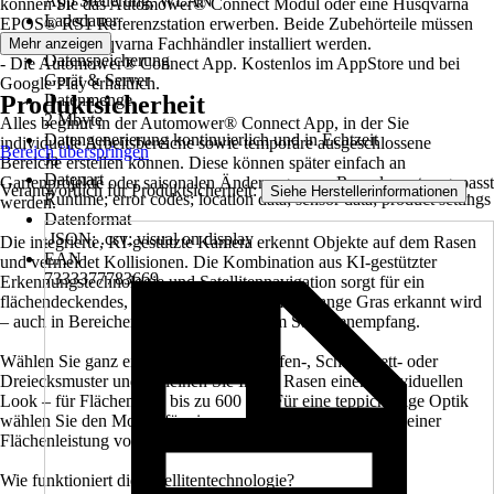
App Steuerung, WLAN
können Sie das Automower® Connect Modul oder eine Husqvarna
Ladedauer
EPOS® RS1 Referenzstation erwerben. Beide Zubehörteile müssen
200 min
von einem Husqvarna Fachhändler installiert werden.
Mehr anzeigen
Datenspeicherung
- Die Automower® Connect App. Kostenlos im AppStore und bei
Gerät & Server
Google Play erhältlich.
Produktsicherheit
Datenmenge
2 Mbyte
Alles beginnt in der Automower® Connect App, in der Sie
Datengenerierung kontinuierlich und in Echtzeit
individuelle Arbeitsbereiche sowie temporäre ausgeschlossene
Bereich überspringen
Ja
Bereiche erstellen können. Diese können später einfach an
Datenart
Gartenprojekte oder saisonalen Änderungen am Rasenlayout angepasst
Verantwortlich für Produktsicherheit:
.
Siehe Herstellerinformationen
Runtime; error codes; location data; sensor data; product settings
werden.
Datenformat
.JSON; .csv; visual on display
Die integrierte, KI-gestützte Kamera erkennt Objekte auf dem Rasen
EAN
und vermeidet Kollisionen. Die Kombination aus KI-gestützter
7333377783669
Erkennungstechnologie und Satellitennavigation sorgt für ein
flächendeckendes, perfektes Mähergebnis, solange Gras erkannt wird
– auch in Bereichen mit eingeschränktem Satellitenempfang.
Wählen Sie ganz einfach zwischen Streifen-, Schachbrett- oder
Dreiecksmuster und verleihen Sie Ihrem Rasen einen individuellen
Look – für Flächen von bis zu 600 m². Für eine teppichartige Optik
wählen Sie den Modus für ein unregelmäßiges Muster mit einer
Flächenleistung von bis zu 400 m².
Wie funktioniert die Satellitentechnologie?