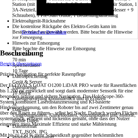
Station (mit 10 m Netzkabel), 6 Befestigungsanker für Station, 1
3A-Netzteil, 1 Stiftschlüssel, 1 Ersatzmesser Set (9 Messer + 9
Schrauben), 1 Pre-Start Guide, 1 Bedienungsanleitung
Elektroaltgerät-Rücknahme
Die kostenlose Rückgabe des Elektro-Geräts kann im
Bestellverlauf ausgewählt werden. Bitte beachte die Hinweise
Technisches Datenblatt
zur Entsorgung.
Hinweis zur Entsorgung
Bitte beachte die Hinweise zur Entsorgung
Beschreibung
Ladedauer
70 min
Bereich überspringen
Speicherdauer
10 Tage
Präzise Navigation für perfekte Rasenpflege
Datenspeicherung
Gerät & Server
Der ECOVACS GOAT O1200 LiDAR PRO wurde für Rasenflächen
Datenmenge
bis 1.200 m² entwickelt und sorgt dank modernster Sensorik für eine
10 Mbyte
besonders präzise und sichere Navigation. Das HoloScope-360-
Datengenerierung kontinuierlich und in Echtzeit
System kombiniert Laserdistanzmessung und KI-basierte
Ja
Hinderniserkennung, um den Roboter bis auf zwei Zentimeter genau
Datenart
über den Rasen zu führen – selbst bei Nacht. Dadurch werden Flächen
Umgebungsdaten, Anmeldedaten, Nutzungsdaten und -historie,
systematisch, effizient und lückenlos gemäht, ohne dass der Nutzer
mobile Daten
eingreifen muss.Maximale Effizienz und starke Mähleistung
Datenformat
TXT, JSON, JPG
Mit bis zu 150 % mehr Schneidkraft gegenüber herkömmlichen
Produkt-Datenzugriff