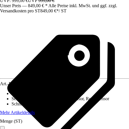
UVP: 999,00 €
UVP
999,00 €
Unser Preis — 849,00 € * Alle Preise inkl. MwSt. und ggf. zzgl.
Versandkosten pro ST
849,00 €
*
/
ST
Art.-Nr.
12616989
Flächenempfehlung
:
Für bis zu 1200 m²
Sensoren
:
Hebesensor, Kollisionssensor, Regensensor
Schnittbreite
:
22 cm
Mehr Artikeldetails
Menge (ST)