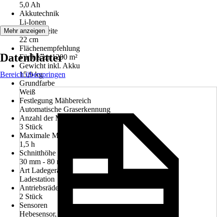
5,0 Ah
Akkutechnik
Li-Ionen
Schnittbreite
Mehr anzeigen
22 cm
Flächenempfehlung
Datenblätter
Für bis zu 1200 m²
Gewicht inkl. Akku
Bereich überspringen
15,9 kg
Grundfarbe
Weiß
Festlegung Mähbereich
Automatische Graserkennung
Anzahl der Messer
3 Stück
Maximale Mähzeit
1,5 h
Schnitthöhe min - max
30 mm - 80 mm
Art Ladegerät
Ladestation
Antriebsräder
2 Stück
Sensoren
Hebesensor, Kollisionssensor, Regensensor