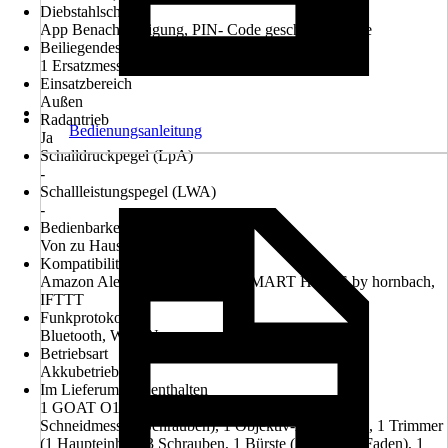
Diebstahlschutz
App Benachrichtigung, PIN- Code geschützt, Sirene
Beiliegendes Zubehör
1 Ersatzmesser Set (9 Messer + 9 Schrauben)
Einsatzbereich
Außen
Radantrieb
Bedienungsanleitung
Ja
Schalldruckpegel (LpA)
-
Schallleistungspegel (LWA)
-
Bedienbarkeit über App
Von zu Hause und unterwegs
Kompatibilität
Amazon Alexa, Google Home, SMART HOME by hornbach,
IFTTT
Funkprotokoll
Bluetooth, WLAN
Betriebsart
Akkubetrieb
Im Lieferumfang enthalten
1 GOAT O1200 LiDAR PRO (inklusive 3
Schneidmesser+Schrauben), 1 Objektiv-Abdeckung, 1 Trimmer
(1 Haupteinheit, 3 Schrauben, 1 Bürste (2-teilig), 1 Faden), 1