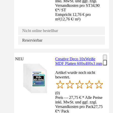
inkl. MwSt. und ggf. zzgl.
Versandkosten pro ST
34,90
€
*
/
ST
Entspricht 12,76 € pro
m²
(
12,76 €
/
m²
)
Nicht online bestellbar
Reservierbar
NEU
Creative Deco 10xWeiße
MDF Platten 600x400x3 mm
Artikel wurde noch nicht
bewertet.
(
0
)
Preis — 27,75 € * Alle Preise
inkl. MwSt. und ggf. zzgl.
Versandkosten pro Pack
27,75
€
*
/
Pack