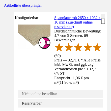
Artikelliste überspringen
Konfigurierbar
Spanplatte roh 2650 x 1032 x
16 mm (Zuschnitt online
reservierbar)
Durchschnittliche Bewertung:
4.7 von 5 Sternen. 69
Bewertungen.
(
69
)
Preis — 32,71 € * Alle Preise
inkl. MwSt. und ggf. zzgl.
Versandkosten pro ST
32,71
€
*
/
ST
Entspricht 11,96 € pro
m²
(
11,96 €
/
m²
)
Nicht online bestellbar
Reservierbar