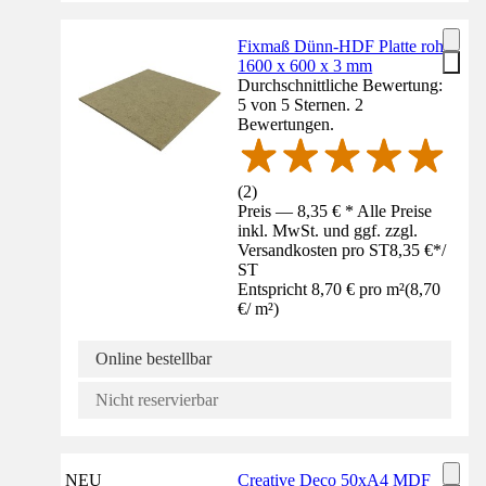
Fixmaß Dünn-HDF Platte roh
1600 x 600 x 3 mm
Durchschnittliche Bewertung:
5 von 5 Sternen. 2
Bewertungen.
(
2
)
Preis — 8,35 € * Alle Preise
inkl. MwSt. und ggf. zzgl.
Versandkosten pro ST
8,35 €
*
/
ST
Entspricht 8,70 € pro m²
(
8,70
€
/
m²
)
Online bestellbar
Nicht reservierbar
NEU
Creative Deco 50xA4 MDF