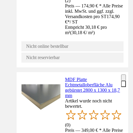
(
2
)
Preis — 174,90 € * Alle Preise
inkl. MwSt. und ggf. zzgl.
Versandkosten pro ST
174,90
€
*
/
ST
Entspricht 30,18 € pro
m²
(
30,18 €
/
m²
)
Nicht online bestellbar
Nicht reservierbar
MDF Platte
Echtmetalloberfläche Alu
gebürstet 2800 x 1300 x 18,7
mm
Artikel wurde noch nicht
bewertet.
(
0
)
Preis — 349,00 € * Alle Preise