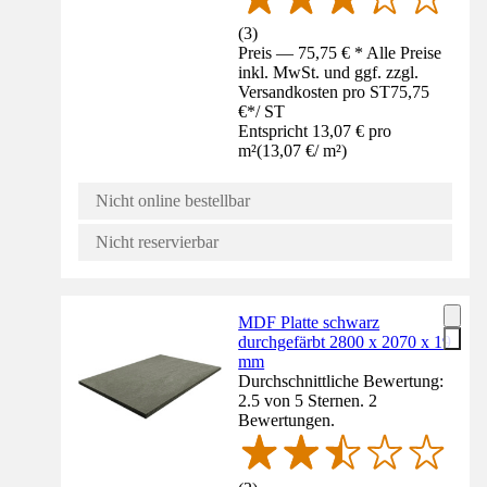
(
3
)
Preis — 75,75 € * Alle Preise
inkl. MwSt. und ggf. zzgl.
Versandkosten pro ST
75,75
€
*
/
ST
Entspricht 13,07 € pro
m²
(
13,07 €
/
m²
)
Nicht online bestellbar
Nicht reservierbar
MDF Platte schwarz
durchgefärbt 2800 x 2070 x 19
mm
Durchschnittliche Bewertung:
2.5 von 5 Sternen. 2
Bewertungen.