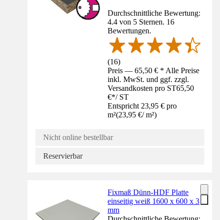
Durchschnittliche Bewertung:
4.4 von 5 Sternen. 16
Bewertungen.
(
16
)
Preis — 65,50 € * Alle Preise
inkl. MwSt. und ggf. zzgl.
Versandkosten pro ST
65,50
€
*
/
ST
Entspricht 23,95 € pro
m²
(
23,95 €
/
m²
)
Nicht online bestellbar
Reservierbar
Fixmaß Dünn-HDF Platte
einseitig weiß 1600 x 600 x 3
mm
Durchschnittliche Bewertung: