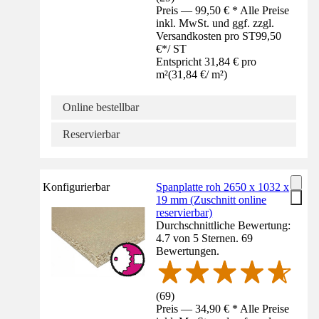
Preis — 99,50 € * Alle Preise
inkl. MwSt. und ggf. zzgl.
Versandkosten pro ST
99,50
€
*
/
ST
Entspricht 31,84 € pro
m²
(
31,84 €
/
m²
)
Online bestellbar
Reservierbar
Konfigurierbar
Spanplatte roh 2650 x 1032 x
19 mm (Zuschnitt online
reservierbar)
Durchschnittliche Bewertung:
4.7 von 5 Sternen. 69
Bewertungen.
(
69
)
Preis — 34,90 € * Alle Preise