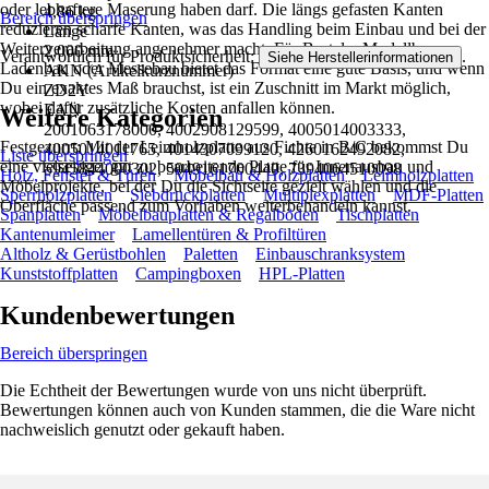
oder lebhaftere Maserung haben darf. Die längs gefasten Kanten
4,86 kg
Bereich überspringen
reduzieren scharfe Kanten, was das Handling beim Einbau und bei der
Länge
Weiterverarbeitung angenehmer macht. Für Basteln, Modellbau,
2.000 mm
Verantwortlich für Produktsicherheit:
.
Siehe Herstellerinformationen
Ladenbau oder Messebau bietet das Format eine gute Basis, und wenn
AKN (Artikelkurznummer)
Du ein exaktes Maß brauchst, ist ein Zuschnitt im Markt möglich,
ZD2Y
wobei dafür zusätzliche Kosten anfallen können.
EAN
Weitere Kategorien
2001063178000, 4002908129599, 4005014003333,
Festgezurrt: Mit der Leimholzplatte aus Fichte in B/C bekommst Du
4005014011765, 4014307099120, 4260162492082,
Liste überspringen
eine vielseitige, gut zu bearbeitende Platte für Innenausbau und
5945844000302, 5949161700440, 7394064510098
Holz, Fenster & Türen
Möbelbau & Holzplatten
Leimholzplatten
Möbelprojekte, bei der Du die Sichtseite gezielt wählen und die
Sperrholzplatten
Siebdruckplatten
Multiplexplatten
MDF-Platten
Oberfläche passend zum Vorhaben weiterbehandeln kannst.
Spanplatten
Möbelbauplatten & Regalböden
Tischplatten
Kantenumleimer
Lamellentüren & Profiltüren
Altholz & Gerüstbohlen
Paletten
Einbauschranksystem
Kunststoffplatten
Campingboxen
HPL-Platten
Kundenbewertungen
Bereich überspringen
Die Echtheit der Bewertungen wurde von uns nicht überprüft.
Bewertungen können auch von Kunden stammen, die die Ware nicht
nachweislich genutzt oder gekauft haben.