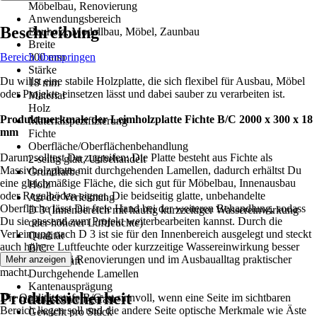
Möbelbau, Renovierung
Anwendungsbereich
Beschreibung
Bauholz, Modellbau, Möbel, Zaunbau
Breite
Bereich überspringen
300 mm
Stärke
Du willst eine stabile Holzplatte, die sich flexibel für Ausbau, Möbel
18 mm
oder Projekte einsetzen lässt und dabei sauber zu verarbeiten ist.
Material
Holz
Produktmerkmale der Leimholzplatte Fichte B/C 2000 x 300 x 18
Materialspezifizierung
mm
Fichte
Oberfläche/Oberflächenbehandlung
Darum solltest Du zugreifen: Die Platte besteht aus Fichte als
2-seitig glatt, Unbehandelt
Massivholzplatte mit durchgehenden Lamellen, dadurch erhältst Du
Grundfarbe
eine gleichmäßige Fläche, die sich gut für Möbelbau, Innenausbau
Holz
oder Regalböden eignet. Die beidseitig glatte, unbehandelte
Art der Verleimung
Oberfläche lässt Dir freie Hand bei der weiteren Behandlung, sodass
D 3 (Innenbereich mit häufig kurzzeitiger Wassereinwirkung
Du sie passend zum Projekt weiterbearbeiten kannst. Durch die
oder höherer Luftfeuchte)
Verleimung nach D 3 ist sie für den Innenbereich ausgelegt und steckt
Qualität
auch höhere Luftfeuchte oder kurzzeitige Wassereinwirkung besser
B/C
weg, was sie bei Renovierungen und im Ausbaualltag praktischer
Mehr anzeigen
Eigenschaft
macht.
Durchgehende Lamellen
Kantenausprägung
Produktsicherheit
Die Qualitätsstufe B/C ist sinnvoll, wenn eine Seite im sichtbaren
Längskanten gefast
Bereich liegen soll und die andere Seite optische Merkmale wie Äste
Gewicht pro Stück