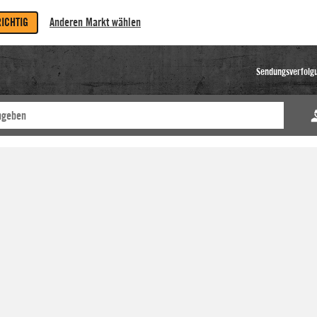
RICHTIG
Anderen Markt wählen
Sendungsverfolg