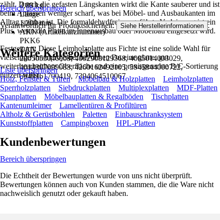
zählt. Durch die gefasten Längskanten wirkt die Kante sauberer und ist
3,89 kg
Bereich überspringen
beim Anfassen weniger scharf, was bei Möbel- und Ausbaukanten im
Länge
Alltag spürbar ist. Die formaldehydfrei ausgeführte Verleimung ist ein
1.200 mm
Verantwortlich für Produktsicherheit:
.
Siehe Herstellerinformationen
Plus, wenn die Platte im Innenausbau oder Möbelbau eingesetzt wird.
AKN (Artikelkurznummer)
PKK6
Festgezurrt: Diese Leimholzplatte aus Fichte ist eine solide Wahl für
EAN
Weitere Kategorien
vielseitige Innenprojekte, bei denen Du eine glatte, gut
2005053046003, 4002908129568, 4005014003029,
weiterbearbeitbare Oberfläche und eine praxisgerechte B/C-Sortierung
4014307099083, 4260162492105, 5945844000722,
Liste überspringen
nutzen willst.
5949161700419, 7394064510067
Holz, Fenster & Türen
Möbelbau & Holzplatten
Leimholzplatten
Sperrholzplatten
Siebdruckplatten
Multiplexplatten
MDF-Platten
Spanplatten
Möbelbauplatten & Regalböden
Tischplatten
Kantenumleimer
Lamellentüren & Profiltüren
Altholz & Gerüstbohlen
Paletten
Einbauschranksystem
Kunststoffplatten
Campingboxen
HPL-Platten
Kundenbewertungen
Bereich überspringen
Die Echtheit der Bewertungen wurde von uns nicht überprüft.
Bewertungen können auch von Kunden stammen, die die Ware nicht
nachweislich genutzt oder gekauft haben.