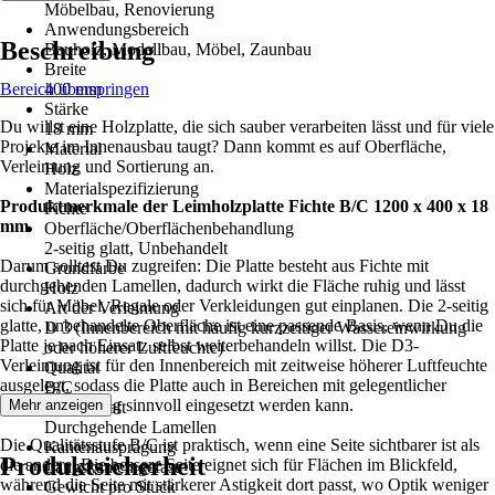
Möbelbau, Renovierung
Anwendungsbereich
Beschreibung
Bauholz, Modellbau, Möbel, Zaunbau
Breite
Bereich überspringen
400 mm
Stärke
Du willst eine Holzplatte, die sich sauber verarbeiten lässt und für viele
18 mm
Projekte im Innenausbau taugt? Dann kommt es auf Oberfläche,
Material
Verleimung und Sortierung an.
Holz
Materialspezifizierung
Produktmerkmale der Leimholzplatte Fichte B/C 1200 x 400 x 18
Fichte
mm
Oberfläche/Oberflächenbehandlung
2-seitig glatt, Unbehandelt
Darum solltest Du zugreifen: Die Platte besteht aus Fichte mit
Grundfarbe
durchgehenden Lamellen, dadurch wirkt die Fläche ruhig und lässt
Holz
sich für Möbel, Regale oder Verkleidungen gut einplanen. Die 2-seitig
Art der Verleimung
glatte, unbehandelte Oberfläche ist eine passende Basis, wenn Du die
D 3 (Innenbereich mit häufig kurzzeitiger Wassereinwirkung
Platte je nach Einsatz selbst weiterbehandeln willst. Die D3-
oder höherer Luftfeuchte)
Verleimung ist für den Innenbereich mit zeitweise höherer Luftfeuchte
Qualität
ausgelegt, sodass die Platte auch in Bereichen mit gelegentlicher
B/C
Feuchtebelastung sinnvoll eingesetzt werden kann.
Mehr anzeigen
Eigenschaft
Durchgehende Lamellen
Die Qualitätsstufe B/C ist praktisch, wenn eine Seite sichtbarer ist als
Kantenausprägung
Produktsicherheit
die andere: Die bessere Seite eignet sich für Flächen im Blickfeld,
Längskanten gefast
während die Seite mit stärkerer Astigkeit dort passt, wo Optik weniger
Gewicht pro Stück