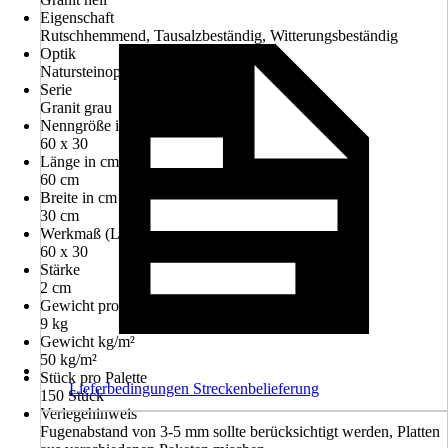
Eigenschaft
Rutschhemmend, Tausalzbeständig, Witterungsbeständig
Optik
Natursteinoptik
Serie
Granit grau
Nenngröße in cm
60 x 30
Länge in cm
60 cm
Breite in cm
30 cm
Werkmaß (LxB)
60 x 30
Stärke
2 cm
Gewicht pro Stück
9 kg
Gewicht kg/m²
50 kg/m²
Stück pro Palette
Lieferbedingungen Streckenbelieferung
150 Stück
Verlegehinweis
Fugenabstand von 3-5 mm sollte berücksichtigt werden, Platten