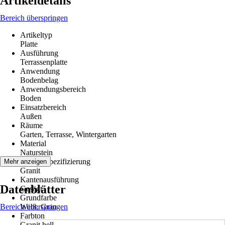
Artikeldetails
Bereich überspringen
Artikeltyp
Platte
Ausführung
Terrassenplatte
Anwendung
Bodenbelag
Anwendungsbereich
Boden
Einsatzbereich
Außen
Räume
Garten, Terrasse, Wintergarten
Material
Naturstein
Materialspezifizierung
Mehr anzeigen
Granit
Kantenausführung
Datenblätter
Gesägt
Grundfarbe
Bereich überspringen
Weiß, Grau
Farbton
Granit hell