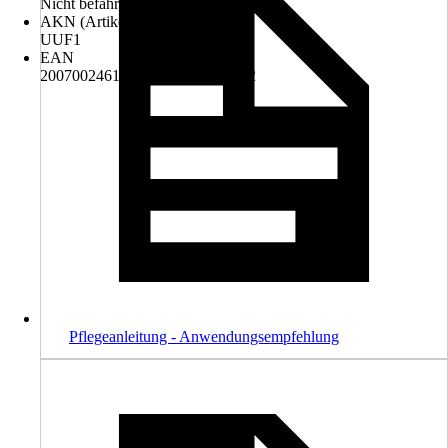
Nicht befahrbar
AKN (Artikelkurznummer)
UUF1
EAN
2007002461509, 4330542028672
Pflegeanleitung - Anwendungsempfehlung