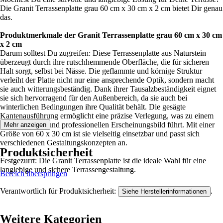
Die Granit Terrassenplatte grau 60 cm x 30 cm x 2 cm bietet Dir genau
das.
Produktmerkmale der Granit Terrassenplatte grau 60 cm x 30 cm
x 2 cm
Darum solltest Du zugreifen: Diese Terrassenplatte aus Naturstein
überzeugt durch ihre rutschhemmende Oberfläche, die für sicheren
Halt sorgt, selbst bei Nässe. Die geflammte und körnige Struktur
verleiht der Platte nicht nur eine ansprechende Optik, sondern macht
sie auch witterungsbeständig. Dank ihrer Tausalzbeständigkeit eignet
sie sich hervorragend für den Außenbereich, da sie auch bei
winterlichen Bedingungen ihre Qualität behält. Die gesägte
Kantenausführung ermöglicht eine präzise Verlegung, was zu einem
gleichmäßigen und professionellen Erscheinungsbild führt. Mit einer
Mehr anzeigen
Größe von 60 x 30 cm ist sie vielseitig einsetzbar und passt sich
verschiedenen Gestaltungskonzepten an.
Produktsicherheit
Festgezurrt: Die Granit Terrassenplatte ist die ideale Wahl für eine
langlebige und sichere Terrassengestaltung.
Bereich überspringen
Verantwortlich für Produktsicherheit:
.
Siehe Herstellerinformationen
Weitere Kategorien