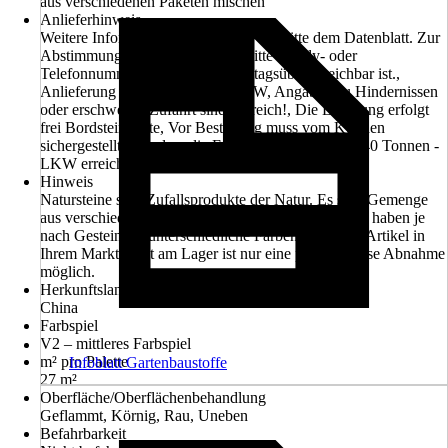
aus verschiedenen Paketen mischen
Anlieferhinweis
Weitere Informationen entnehmen Sie bitte dem Datenblatt. Zur
Abstimmung des Liefertermines bitte Handy- oder
Telefonnummer angeben, welche tagsüber erreichbar ist.,
Anlieferung erfolgt mit einem LKW, Angaben zu Hindernissen
oder erschwerter Zufahrt sind hilfreich!, Die Lieferung erfolgt
frei Bordsteinkante, Vor Bestellung muss vom Kunden
sichergestellt sein, dass die Entladestelle mit einem 40 Tonnen -
LKW erreichbar ist.
Hinweis
Natursteine sind Zufallsprodukte der Natur. Es sind Gemenge
aus verschiedensten Mineralien.Naturstein-Produkte haben je
nach Gesteinsart unterschiedliche Farben, Ist dieser Artikel in
Ihrem Markt nicht am Lager ist nur eine palettenweise Abnahme
möglich.
Herkunftsland
China
Farbspiel
V2 – mittleres Farbspiel
m² pro Palette
Infoblatt Gartenbaustoffe
27 m²
Oberfläche/Oberflächenbehandlung
Geflammt, Körnig, Rau, Uneben
Befahrbarkeit