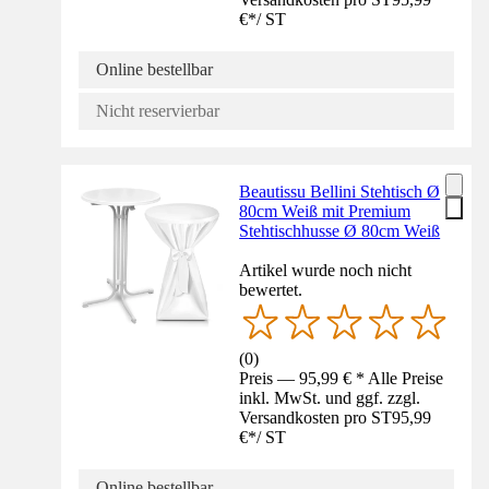
€
*
/
ST
Online bestellbar
Nicht reservierbar
Beautissu Bellini Stehtisch Ø
80cm Weiß mit Premium
Stehtischhusse Ø 80cm Weiß
Artikel wurde noch nicht
bewertet.
(
0
)
Preis — 95,99 € * Alle Preise
inkl. MwSt. und ggf. zzgl.
Versandkosten pro ST
95,99
€
*
/
ST
Online bestellbar