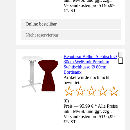
inkl. MwSt. und ggf. zzgl.
Versandkosten pro ST
95,99
€
*
/
ST
Online bestellbar
Nicht reservierbar
Beautissu Bellini Stehtisch Ø
80cm Weiß mit Premium
Stehtischhusse Ø 80cm
Bordeaux
Artikel wurde noch nicht
bewertet.
(
0
)
Preis — 95,99 € * Alle Preise
inkl. MwSt. und ggf. zzgl.
Versandkosten pro ST
95,99
€
*
/
ST