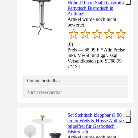
Höhe 110 cm Stahl Gastrotisch
Partytisch Bistrotisch in
Anthrazit
Artikel wurde noch nicht
bewertet.
(
0
)
Preis — 68,99 € * Alle Preise
inkl. MwSt. und ggf. zzgl.
Versandkosten pro ST
68,99
€
*
/
ST
Online bestellbar
Nicht reservierbar
Set Stehtisch klappbar Ø 80
cm in Weiß & Husse Anthrazit
bügelfrei für Gastrotisch
Bistrotisch
Artikel wurde noch nicht