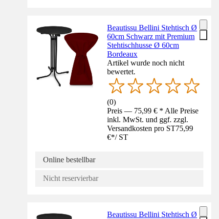
Beautissu Bellini Stehtisch Ø
60cm Schwarz mit Premium
Stehtischhusse Ø 60cm
Bordeaux
Artikel wurde noch nicht
bewertet.
(
0
)
Preis — 75,99 € * Alle Preise
inkl. MwSt. und ggf. zzgl.
Versandkosten pro ST
75,99
€
*
/
ST
Online bestellbar
Nicht reservierbar
Beautissu Bellini Stehtisch Ø