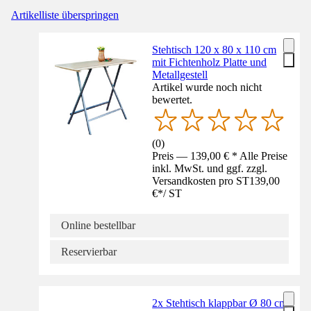
Artikelliste überspringen
Stehtisch 120 x 80 x 110 cm
mit Fichtenholz Platte und
Metallgestell
Artikel wurde noch nicht
bewertet.
(
0
)
Preis — 139,00 € * Alle Preise
inkl. MwSt. und ggf. zzgl.
Versandkosten pro ST
139,00
€
*
/
ST
Online bestellbar
Reservierbar
2x Stehtisch klappbar Ø 80 cm