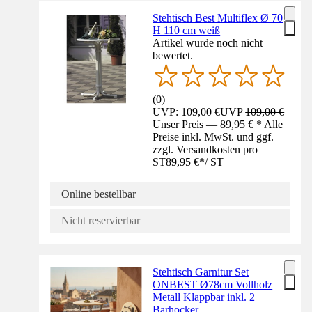
Stehtisch Best Multiflex Ø 70
H 110 cm weiß
Artikel wurde noch nicht
bewertet.
(
0
)
UVP: 109,00 €
UVP
109,00 €
Unser Preis — 89,95 € * Alle
Preise inkl. MwSt. und ggf.
zzgl. Versandkosten pro
ST
89,95 €
*
/
ST
Online bestellbar
Nicht reservierbar
Stehtisch Garnitur Set
ONBEST Ø78cm Vollholz
Metall Klappbar inkl. 2
Barhocker