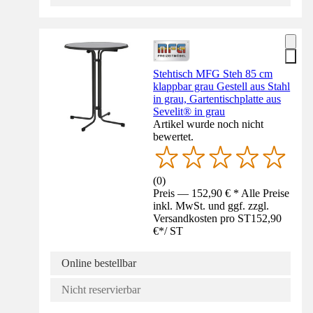
Stehtisch MFG Steh 85 cm
klappbar grau Gestell aus Stahl
in grau, Gartentischplatte aus
Sevelit® in grau
Artikel wurde noch nicht
bewertet.
(
0
)
Preis — 152,90 € * Alle Preise
inkl. MwSt. und ggf. zzgl.
Versandkosten pro ST
152,90
€
*
/
ST
Online bestellbar
Nicht reservierbar