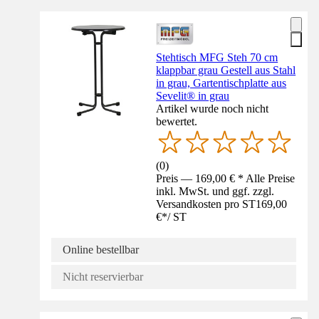
Stehtisch MFG Steh 70 cm
klappbar grau Gestell aus Stahl
in grau, Gartentischplatte aus
Sevelit® in grau
Artikel wurde noch nicht
bewertet.
(
0
)
Preis — 169,00 € * Alle Preise
inkl. MwSt. und ggf. zzgl.
Versandkosten pro ST
169,00
€
*
/
ST
Online bestellbar
Nicht reservierbar