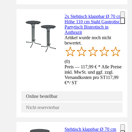
2x Stehtisch klappbar Ø 70 cm
Höhe 110 cm Stahl Gastrotisch
Partytisch Bistrotisch in
Anthrazit
Artikel wurde noch nicht
bewertet.
(
0
)
Preis — 117,99 € * Alle Preise
inkl. MwSt. und ggf. zzgl.
Versandkosten pro ST
117,99
€
*
/
ST
Online bestellbar
Nicht reservierbar
Stehtisch klappbar Ø 70 cm