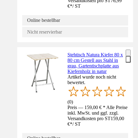
Versandkosten pro ST
76,99
€
*
/
ST
Online bestellbar
Nicht reservierbar
Stehtisch Natura Kiefer 80 x
80 cm Gestell aus Stahl in
grau, Gartentischplatte aus
Kiefernholz in natur
Artikel wurde noch nicht
bewertet.
(
0
)
Preis — 159,00 € * Alle Preise
inkl. MwSt. und ggf. zzgl.
Versandkosten pro ST
159,00
€
*
/
ST