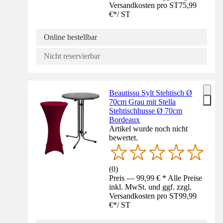
Versandkosten pro ST
75,99
€
*
/
ST
Online bestellbar
Nicht reservierbar
Beautissu Sylt Stehtisch Ø
70cm Grau mit Stella
Stehtischhusse Ø 70cm
Bordeaux
Artikel wurde noch nicht
bewertet.
(
0
)
Preis — 99,99 € * Alle Preise
inkl. MwSt. und ggf. zzgl.
Versandkosten pro ST
99,99
€
*
/
ST