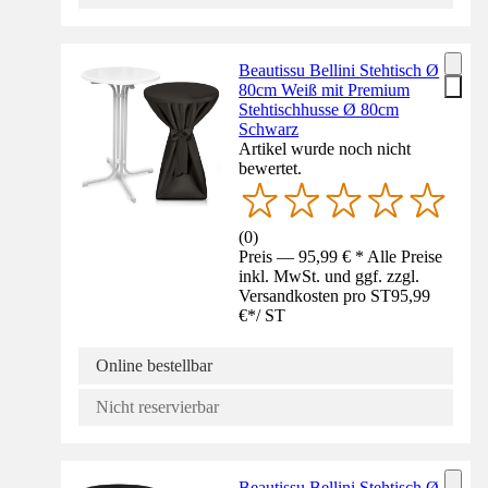
Beautissu Bellini Stehtisch Ø
80cm Weiß mit Premium
Stehtischhusse Ø 80cm
Schwarz
Artikel wurde noch nicht
bewertet.
(
0
)
Preis — 95,99 € * Alle Preise
inkl. MwSt. und ggf. zzgl.
Versandkosten pro ST
95,99
€
*
/
ST
Online bestellbar
Nicht reservierbar
Beautissu Bellini Stehtisch Ø