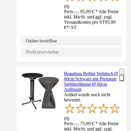
(
0
)
Preis — 95,99 € * Alle Preise
inkl. MwSt. und ggf. zzgl.
Versandkosten pro ST
95,99
€
*
/
ST
Online bestellbar
Nicht reservierbar
Beautissu Bellini Stehtisch Ø
60cm Schwarz mit Premium
Stehtischhusse Ø 60cm
Anthrazit
Artikel wurde noch nicht
bewertet.
(
0
)
Preis — 75,99 € * Alle Preise
inkl. MwSt. und ggf. zzgl.