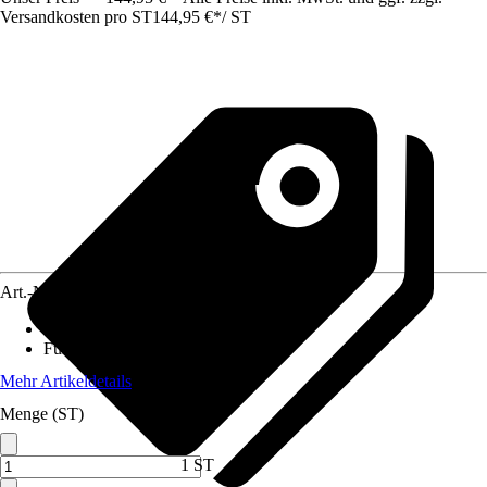
Versandkosten pro ST
144,95 €
*
/
ST
Art.-Nr.
5665367
Material Tischplatte
:
Verbundwerkstoff
Funktionen
:
Klappbar
Mehr Artikeldetails
Menge (ST)
1 ST