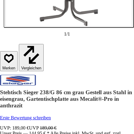
1
/
1
Vergleichen
Stehtisch Sieger 238/G 86 cm grau Gestell aus Stahl in
eisengrau, Gartentischplatte aus Mecalit®-Pro in
anthrazit
Erste Bewertung schreiben
UVP: 189,00 €
UVP
189,00 €
Unser Preis — 144,95 € * Alle Preise inkl. MwSt. und ggf. zzgl.