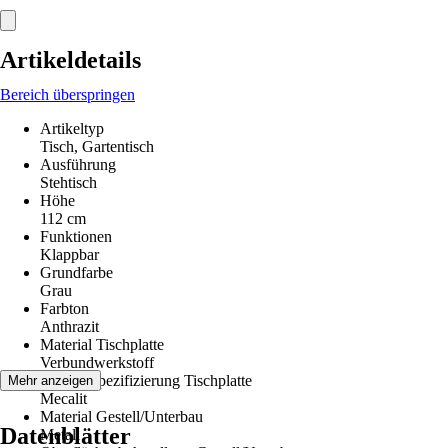
Artikeldetails
Bereich überspringen
Artikeltyp
Tisch, Gartentisch
Ausführung
Stehtisch
Höhe
112 cm
Funktionen
Klappbar
Grundfarbe
Grau
Farbton
Anthrazit
Material Tischplatte
Verbundwerkstoff
Materialspezifizierung Tischplatte
Mehr anzeigen
Mecalit
Material Gestell/Unterbau
Datenblätter
Metall