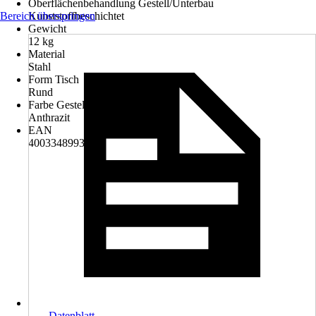
Oberflächenbehandlung Gestell/Unterbau
Bereich überspringen
Kunststoffbeschichtet
Gewicht
12 kg
Material
Stahl
Form Tisch
Rund
Farbe Gestell/Unterbau
Anthrazit
EAN
4003348993924
Datenblatt