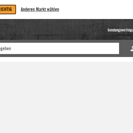
RICHTIG
Anderen Markt wählen
Sendungsverfolg