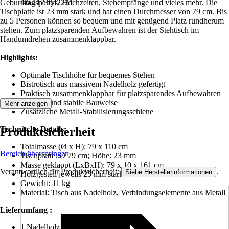
Geburtstagspartys, Hochzeiten, Stehempfänge und vieles mehr. Die
4061173042231
Tischplatte ist 23 mm stark und hat einen Durchmesser von 79 cm. Bis
zu 5 Personen können so bequem und mit genügend Platz rundherum
stehen. Zum platzsparenden Aufbewahren ist der Stehtisch im
Handumdrehen zusammenklappbar.
Highlights:
Optimale Tischhöhe für bequemes Stehen
Bistrotisch aus massivem Nadelholz gefertigt
Praktisch zusammenklappbar für platzsparendes Aufbewahren
Robuste und stabile Bauweise
Mehr anzeigen
Zusätzliche Metall-Stabilisierungsschiene
Technische Details:
Produktsicherheit
Totalmasse (Ø x H): 79 x 110 cm
Bereich überspringen
Tischplatte: Ø 79 cm; Höhe: 23 mm
Masse geklappt (LxBxH): 79 x 10 x 161 cm
Verantwortlich für Produktsicherheit:
.
Siehe Herstellerinformationen
Holzgestell jeweils 23 mm stark
Gewicht: 11 kg
Material: Tisch aus Nadelholz, Verbindungselemente aus Metall
Lieferumfang :
1 Nadelholz Party Stehtisch