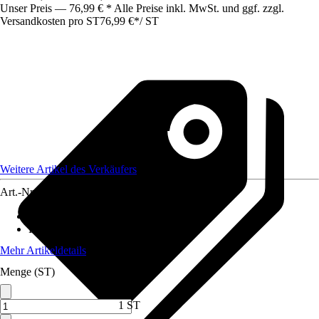
Unser Preis — 76,99 € * Alle Preise inkl. MwSt. und ggf. zzgl.
Versandkosten pro ST
76,99 €
*
/
ST
Weitere Artikel des Verkäufers
Art.-Nr.
12198813
Material Tischplatte
:
Holz
Funktionen
:
Klappbar
Mehr Artikeldetails
Menge (ST)
1 ST