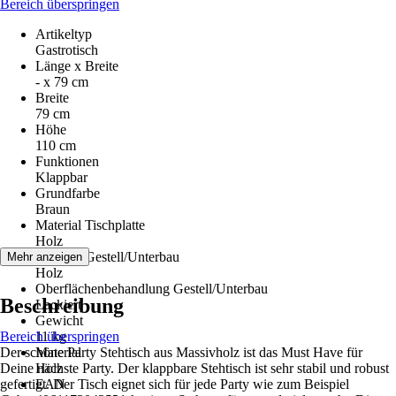
Bereich überspringen
Artikeltyp
Gastrotisch
Länge x Breite
- x 79 cm
Breite
79 cm
Höhe
110 cm
Funktionen
Klappbar
Grundfarbe
Braun
Material Tischplatte
Holz
Material Gestell/Unterbau
Mehr anzeigen
Holz
Oberflächenbehandlung Gestell/Unterbau
Beschreibung
Lackiert
Gewicht
Bereich überspringen
11 kg
Der schöne Party Stehtisch aus Massivholz ist das Must Have für
Material
Deine nächste Party. Der klappbare Stehtisch ist sehr stabil und robust
Holz
gefertigt. Der Tisch eignet sich für jede Party wie zum Beispiel
EAN